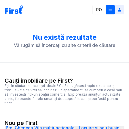
RO
Nu există rezultate
Vă rugăm să încercați cu alte criterii de căutare
Cauți imobiliare pe First?
Ești în căutarea locuinței ideale? Cu First, găsești rapid exact ce-ți
trebuie – fie că vrei să închiriezi un apartament, să cumperi o casă sau
să investești într-un spațiu comercial. Explorează anunțuri actualizate
zilnic, folosește filtrele smart și descoperă locuința perfectă pentru
tine!
Nou pe First
Prel Ghencea Vila multiunctionala - Locuire si sau business