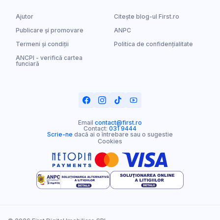
Ajutor
Citește blog-ul First.ro
Publicare și promovare
ANPC
Termeni și condiții
Politica de confidențialitate
ANCPI - verifică cartea
funciară
Email
contact@first.ro
Contact:
031 9444
Scrie-ne
dacă ai o întrebare sau o sugestie
Cookies