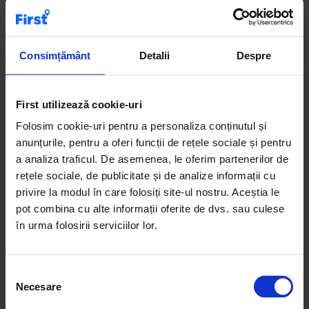
Case de vânzare
Terenuri de vânzare
Apartamente de închiriat
Birouri de vânzare
Consimțământ
Detalii
Despre
First utilizează cookie-uri
Categoria de apartamente 6+ camere de vânzare reunește
proprietăți mari, dedicate segmentului premium. Aceste
Folosim cookie-uri pentru a personaliza conținutul și
locuințe generoase oferă spațiu, intimitate și
anunțurile, pentru a oferi funcții de rețele sociale și pentru
compartimentări eficiente. Sunt ideale pentru familii
a analiza traficul. De asemenea, le oferim partenerilor de
numeroase sau pentru cei care caută un stil de viață
rețele sociale, de publicitate și de analize informații cu
exclusivist. Anunțurile includ detalii clare despre
privire la modul în care folosiți site-ul nostru. Aceștia le
suprafață, poziționare și facilități. Recomandare: aceste
pot combina cu alte informații oferite de dvs. sau culese
apartamente sunt potrivite pentru zonele centrale și
în urma folosirii serviciilor lor.
rezidențiale premium.
S
Necesare
e
l