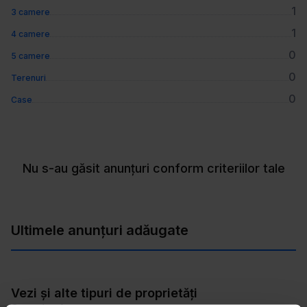
1
3 camere
1
4 camere
0
5 camere
0
Terenuri
0
Case
Nu s-au găsit anunțuri conform criteriilor tale
Ultimele anunțuri adăugate
Vezi și alte tipuri de proprietăți