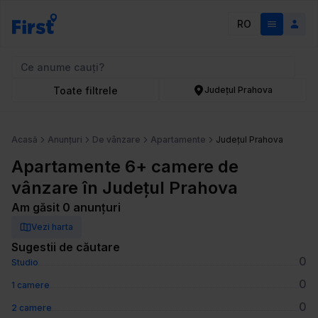
RO
Toate filtrele
Județul Prahova
Acasă
Anunțuri
De vânzare
Apartamente
Județul Prahova
Apartamente 6+ camere de
vânzare în Județul Prahova
Am găsit 0 anunțuri
Vezi harta
Sugestii de căutare
0
Studio
0
1 camere
0
2 camere