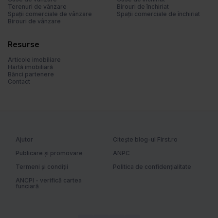
l
Terenuri de vânzare
Birouri de închiriat
u
Spații comerciale de vânzare
Spații comerciale de închiriat
Birouri de vânzare
i
Resurse
Articole imobiliare
Hartă imobiliară
Bănci partenere
Contact
Ajutor
Citește blog-ul First.ro
Publicare și promovare
ANPC
Termeni și condiții
Politica de confidențialitate
ANCPI - verifică cartea
funciară