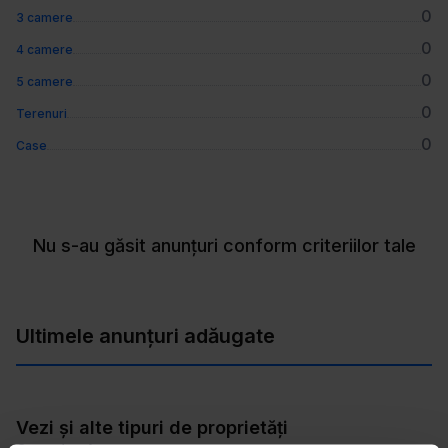
0
3 camere
0
4 camere
0
5 camere
0
Terenuri
0
Case
Nu s-au găsit anunțuri conform criteriilor tale
Ultimele anunțuri adăugate
Vezi și alte tipuri de proprietăți