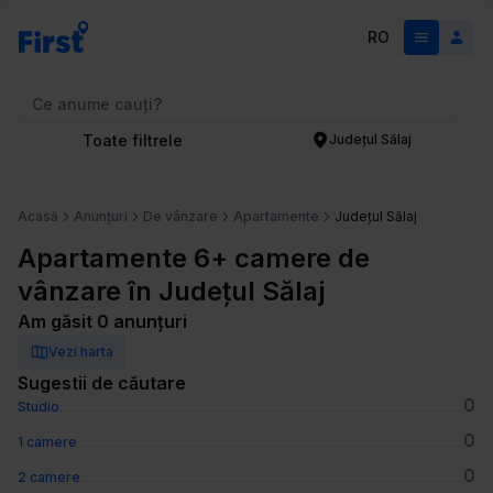
RO
Toate filtrele
Județul Sălaj
Acasă
Anunțuri
De vânzare
Apartamente
Județul Sălaj
Apartamente 6+ camere de
vânzare în Județul Sălaj
Am găsit 0 anunțuri
Vezi harta
Sugestii de căutare
0
Studio
0
1 camere
0
2 camere