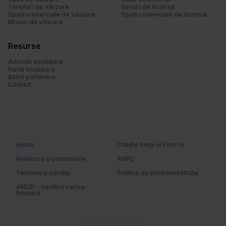
l
Terenuri de vânzare
Birouri de închiriat
u
Spații comerciale de vânzare
Spații comerciale de închiriat
Birouri de vânzare
i
Resurse
Articole imobiliare
Hartă imobiliară
Bănci partenere
Contact
Ajutor
Citește blog-ul First.ro
Publicare și promovare
ANPC
Termeni și condiții
Politica de confidențialitate
ANCPI - verifică cartea
funciară