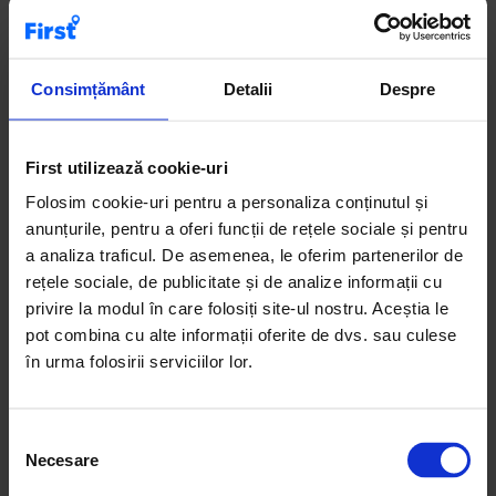
Case de vânzare
Terenuri de vânzare
Apartamente de închiriat
Birouri de vânzare
Consimțământ
Detalii
Despre
First utilizează cookie-uri
Categoria de apartamente 6+ camere de vânzare reunește
proprietăți mari, dedicate segmentului premium. Aceste
Folosim cookie-uri pentru a personaliza conținutul și
locuințe generoase oferă spațiu, intimitate și
anunțurile, pentru a oferi funcții de rețele sociale și pentru
compartimentări eficiente. Sunt ideale pentru familii
a analiza traficul. De asemenea, le oferim partenerilor de
numeroase sau pentru cei care caută un stil de viață
rețele sociale, de publicitate și de analize informații cu
exclusivist. Anunțurile includ detalii clare despre
privire la modul în care folosiți site-ul nostru. Aceștia le
suprafață, poziționare și facilități. Recomandare: aceste
pot combina cu alte informații oferite de dvs. sau culese
apartamente sunt potrivite pentru zonele centrale și
în urma folosirii serviciilor lor.
rezidențiale premium.
S
Necesare
e
l