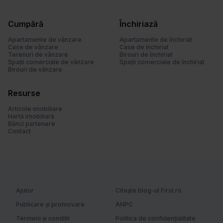
t
u
Cumpără
Închiriază
l
u
Apartamente de vânzare
Apartamente de închiriat
Case de vânzare
Case de închiriat
i
Terenuri de vânzare
Birouri de închiriat
Spații comerciale de vânzare
Spații comerciale de închiriat
Birouri de vânzare
Resurse
Articole imobiliare
Hartă imobiliară
Bănci partenere
Contact
Ajutor
Citește blog-ul First.ro
Publicare și promovare
ANPC
Termeni și condiții
Politica de confidențialitate