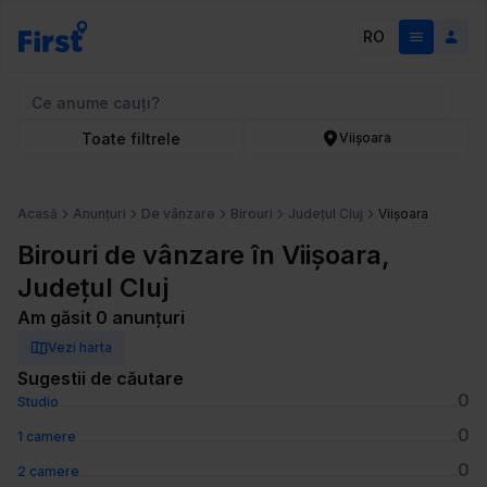
RO
Toate filtrele
Viișoara
Acasă
Anunțuri
De vânzare
Birouri
Județul Cluj
Viișoara
Birouri de vânzare în Viișoara,
Județul Cluj
Am găsit 0 anunțuri
Vezi harta
Sugestii de căutare
0
Studio
0
1 camere
0
2 camere