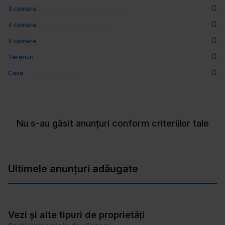
0
3 camere
0
4 camere
0
5 camere
0
Terenuri
0
Case
Nu s-au găsit anunțuri conform criteriilor tale
Ultimele anunțuri adăugate
Vezi și alte tipuri de proprietăți