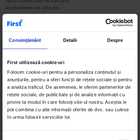
Spații comerciale de vânzare
Apartamente de vânzare
Birouri de închiriat
Terenuri de vânzare
Consimțământ
Detalii
Despre
Categoria de birouri de vânzare de pe First.ro este
dedicată companiilor și investitorilor care caută spații
First utilizează cookie-uri
profesionale pentru activități de business. Aici găsești
birouri situate în clădiri de birouri moderne, imobile mixte
Folosim cookie-uri pentru a personaliza conținutul și
sau spații independente, amplasate în zone de business
anunțurile, pentru a oferi funcții de rețele sociale și pentru
consacrate. Anunțurile includ detalii clare despre
a analiza traficul. De asemenea, le oferim partenerilor de
suprafață, compartimentare, facilități și acces, pentru a
rețele sociale, de publicitate și de analize informații cu
susține o decizie informată. Platforma îți permite să
privire la modul în care folosiți site-ul nostru. Aceștia le
compari rapid ofertele și să identifici biroul care
pot combina cu alte informații oferite de dvs. sau culese
corespunde nevoilor operaționale și bugetului tău. Sfat
în urma folosirii serviciilor lor.
util: achiziția unui birou este o soluție eficientă pentru
stabilitate pe termen lung și consolidarea imaginii
profesionale a companiei.
S