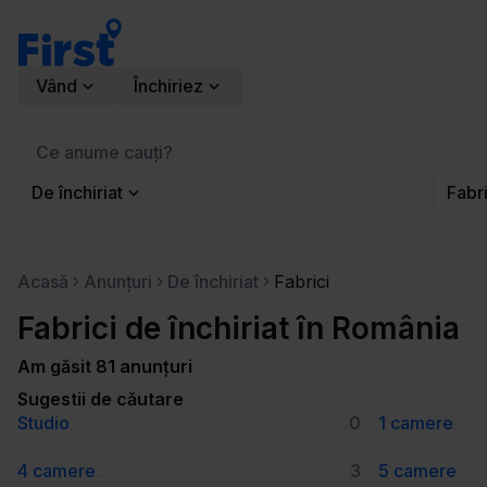
Vând
Închiriez
De închiriat
Fabr
Acasă
Anunțuri
De închiriat
Fabrici
Fabrici de închiriat în România
Am găsit 81 anunțuri
Sugestii de căutare
Studio
0
1 camere
4 camere
3
5 camere