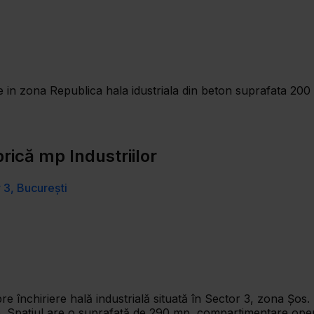
 in zona Republica hala idustriala din beton suprafata 200 mp
brică mp Industriilor
r 3, București
re închiriere hală industrială situată în Sector 3, zona Șos. 
ipuri de