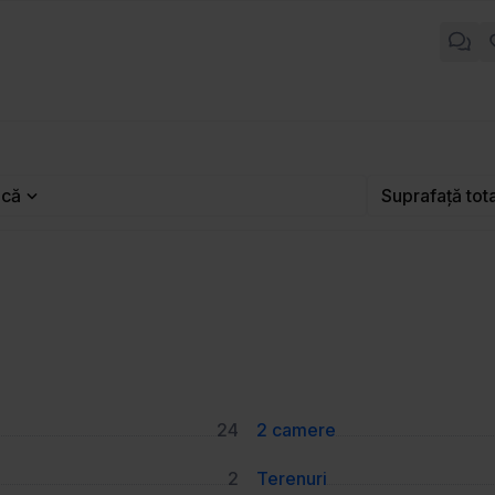
ică
Suprafață tot
24
2 camere
2
Terenuri