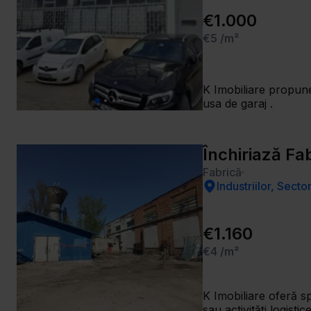
€1.000
€5
/m²
K Imobiliare propune
usa de garaj .
Închiriază Fa
Fabrică
Industriilor, Secto
€1.160
€4
/m²
K Imobiliare oferă sp
sau activități logistice. Spațiul are o suprafață de 290 mp, compartimentare open-space, fiind potrivit pentru diverse t