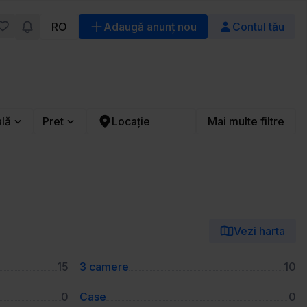
RO
Adaugă anunț nou
Contul tău
ală
Pret
Locație
Mai multe filtre
Vezi harta
15
3 camere
10
0
Case
0