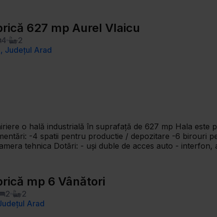
brică 627 mp Aurel Vlaicu
4
2
d, Județul Arad
trială în suprafață de 627 mp Hala este pretabilă pentru activități de depozitare și de
rfon, alarmă și supraveghere video - centrală terrmică
supraveghere video spații exterioare și intervenții firmă de
 la: 0721356746
brică mp 6 Vânători
2
2
 Județul Arad