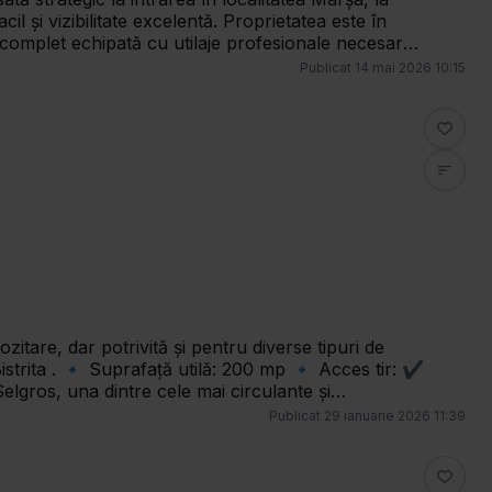
e excelentă. Proprietatea este în
d complet echipată cu utilaje profesionale necesare
u poate fi adaptată cu ușurință pentru alte domenii
Publicat
14 mai 2026 10:15
onstrucție finalizată în anul 2019 • structură
mpartimentat: birouri, recepție clienți, vestiar,
ntru TIR • 3 porți secționale • poartă de acces
e: curent trifazic, apă, canalizare • sistem de
: • service auto /
orie auto • activități comerciale sau industriale
elgros, una dintre cele mai circulante și
 trifazic . Hala este spațioasă,
Publicat
29 ianuarie 2026 11:39
 marire a suprefetei in functie de necesitatea
 5 euro / mp.