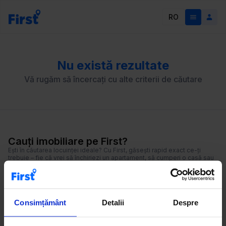
RO
Nu există rezultate
Vă rugăm să încercați cu alte criterii de căutare
Cauți imobiliare pe First?
Ești în căutarea locuinței ideale? Cu First, găsești rapid exact ce-ți
trebuie – fie că vrei să închiriezi un apartament, să cumperi o casă sau
să investești într-un spațiu comercial. Explorează anunțuri actualizate
zilnic, folosește filtrele smart și descoperă locuința perfectă pentru
tine!
Consimțământ
Detalii
Despre
Nou pe First
Vânzare Teren Strada Ion Lahovari