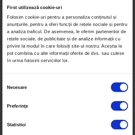
Vânzare Teren P-ța Gării
Vânzare Apartament 2 camere Centrul Civic
First utilizează cookie-uri
Folosim cookie-uri pentru a personaliza conținutul și
anunțurile, pentru a oferi funcții de rețele sociale și pentru
a analiza traficul. De asemenea, le oferim partenerilor de
rețele sociale, de publicitate și de analize informații cu
Cumpără
Închiriază
privire la modul în care folosiți site-ul nostru. Aceștia le
pot combina cu alte informații oferite de dvs. sau culese
Apartamente de vânzare
Apartamente de închiriat
Case de vânzare
Case de închiriat
în urma folosirii serviciilor lor.
Terenuri de vânzare
Birouri de închiriat
Spații comerciale de vânzare
Spații comerciale de închiriat
Birouri de vânzare
S
Resurse
Necesare
e
l
Articole imobiliare
Hartă imobiliară
e
Bănci partenere
Preferinţe
Contact
c
ț
i
Statistici
a