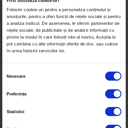
First utilizează cookie-uri
Folosim cookie-uri pentru a personaliza conținutul și
anunțurile, pentru a oferi funcții de rețele sociale și pentru
a analiza traficul. De asemenea, le oferim partenerilor de
Cumpără
Închiriază
rețele sociale, de publicitate și de analize informații cu
privire la modul în care folosiți site-ul nostru. Aceștia le
Apartamente de vânzare
Apartamente de închiriat
Case de vânzare
Case de închiriat
pot combina cu alte informații oferite de dvs. sau culese
Terenuri de vânzare
Birouri de închiriat
în urma folosirii serviciilor lor.
Spații comerciale de vânzare
Spații comerciale de închiriat
Birouri de vânzare
Resurse
S
Necesare
e
Articole imobiliare
Hartă imobiliară
l
Bănci partenere
e
Contact
Preferinţe
c
ț
i
Statistici
a
Ajutor
Citește blog-ul First.ro
c