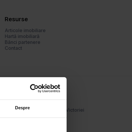
Resurse
Articole imobiliare
Hartă imobiliară
Bănci partenere
Contact
Despre
Plevnei
Victoriei
Regina Elisabeta
Rosetti