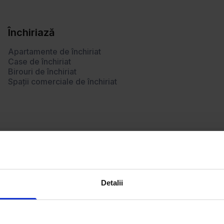
Închiriază
Apartamente de închiriat
Case de închiriat
Birouri de închiriat
Spații comerciale de închiriat
Detalii
Lipscani
P-ţa Romană
Magheru
P-ţa Rosetti
Matei Voievod
P-ţa Sfântul Gheorghe