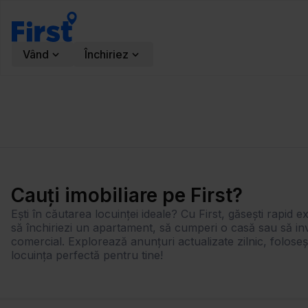
Vând
Închiriez
Cauți imobiliare pe First?
Ești în căutarea locuinței ideale? Cu First, găsești rapid ex
să închiriezi un apartament, să cumperi o casă sau să inv
comercial. Explorează anunțuri actualizate zilnic, foloseș
locuința perfectă pentru tine!