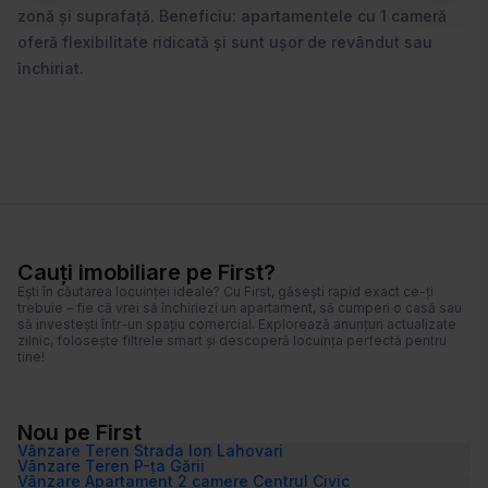
n
zonă și suprafață. Beneficiu: apartamentele cu 1 cameră
t
oferă flexibilitate ridicată și sunt ușor de revândut sau
u
închiriat.
l
u
i
Cauți imobiliare pe First?
Ești în căutarea locuinței ideale? Cu First, găsești rapid exact ce-ți
trebuie – fie că vrei să închiriezi un apartament, să cumperi o casă sau
să investești într-un spațiu comercial. Explorează anunțuri actualizate
zilnic, folosește filtrele smart și descoperă locuința perfectă pentru
tine!
Nou pe First
Vânzare Teren Strada Ion Lahovari
Vânzare Teren P-ța Gării
Vânzare Apartament 2 camere Centrul Civic