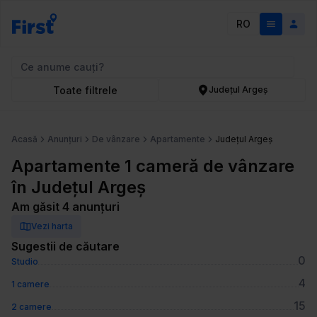
RO
Toate filtrele
Județul Argeș
Acasă
Anunțuri
De vânzare
Apartamente
Județul Argeș
Apartamente 1 cameră de vânzare
în Județul Argeș
Am găsit 4 anunțuri
Vezi harta
Sugestii de căutare
0
Studio
4
1 camere
15
2 camere