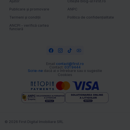
Ajutor
Citește blog-ul First.ro
Publicare și promovare
ANPC
Termeni și condiții
Politica de confidențialitate
ANCPI - verifică cartea
funciară
Email
contact@first.ro
Contact:
031 9444
Scrie-ne
dacă ai o întrebare sau o sugestie
Cookies
© 2026 First Digital Imobiliare SRL