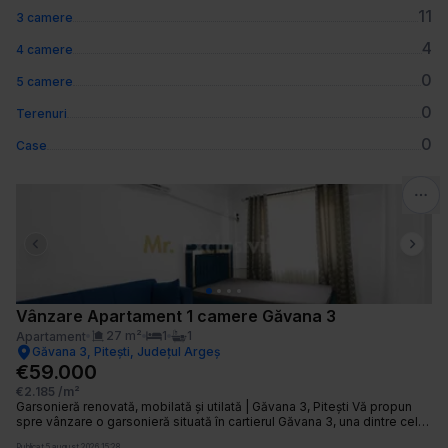
11
3 camere
4
4 camere
0
5 camere
0
Terenuri
0
Case
Previous slide
Next 
Vânzare Apartament 1 camere Găvana 3
27
m²
1
1
Apartament
Găvana 3, Pitești, Județul Argeș
€59.000
€2.185
/m²
Garsonieră renovată, mobilată și utilată | Găvana 3, Pitești Vă propun
spre vânzare o garsonieră situată în cartierul Găvana 3, una dintre cele
mai căutate zone din Pitești, cu acces rapid la magazine, școli,
Publicat
5 august 2026 15:28