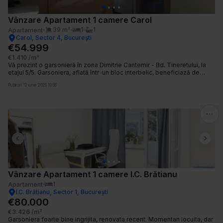
Vânzare Apartament 1 camere Carol
39
m²
1
1
Apartament
Carol, Sector 4, București
€54.999
€1.410
/m²
Vă prezint o garsonieră în zona Dimitrie Cantemir - Bd. Tineretului, la
etajul 5/5. Garsoniera, aflată într-un bloc interbelic, beneficiază de
centrală proprie și aer condiționat. Este spațioasă, iar vederea este
Publicat
12 iunie 2026 19:55
spre străduța laterală. Instalațiile electrice au fost schimbate. Odată cu
montarea centralei, a fost schimbată instalația termică, inclusiv
caloriferele. Pereții sunt cu vopsea lavabilă. Parchetul este din lemn
masiv. Proprietatea este pretabilă atât ca spațiu de locuit, cât și ca
investiție. Baia și bucătăria necesită renovare. În imobil nu este lift.
Camerele sunt înalte, 2,80m. În apropiere sunt Școala 79, Liceele Ion
Creangă și Gheorghe Șincai. Parcurile Tineretului și Carol sunt la 5-10
minute distanță, pe jos. La fel și stațiile de metrou Tineretului și Unirii.
Previous slide
Next 
Vânzare Apartament 1 camere I.C. Brătianu
1
Apartament
I.C. Brătianu, Sector 1, București
€80.000
€3.426
/m²
Garsoniera foarte bine ingrijita, renovata recent. Momentan locuita, dar