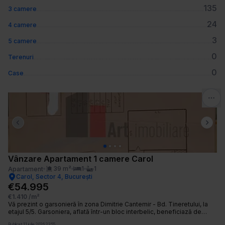
135
3 camere
24
4 camere
3
5 camere
0
Terenuri
0
Case
Previous slide
Next 
Vânzare Apartament 1 camere Carol
39
m²
1
1
Apartament
Carol, Sector 4, București
€54.995
€1.410
/m²
Vă prezint o garsonieră în zona Dimitrie Cantemir - Bd. Tineretului, la
etajul 5/5. Garsoniera, aflată într-un bloc interbelic, beneficiază de
centrală proprie și aer condiționat. Este spațioasă, iar vederea este
Publicat
11 iulie 2026 23:55