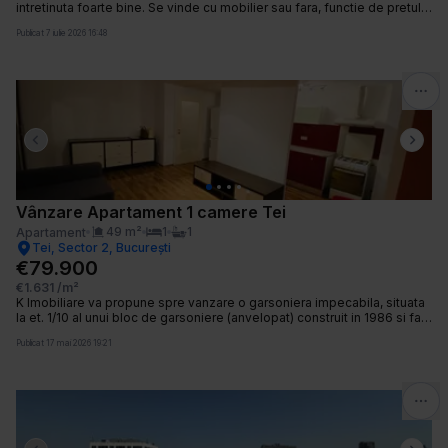
intretinuta foarte bine. Se vinde cu mobilier sau fara, functie de pretul
negociat. Mobilierul este nou, IKEA. Beneficiaza de balcon spatios.
Publicat
7 iulie 2026 16:48
Previous slide
Next 
Vânzare Apartament 1 camere Tei
49
m²
1
1
Apartament
Tei, Sector 2, București
€79.900
€1.631
/m²
K Imobiliare va propune spre vanzare o garsoniera impecabila, situata
la et. 1/10 al unui bloc de garsoniere (anvelopat) construit in 1986 si fara
risc seismic. Garsoniera a fost renovata complet, instalatii sanitare si
Publicat
17 mai 2026 19:21
electrice noi, gresie, faianta, parchet, usa metalica, termopan, balcon
inchis. Aceasata se vinde mobilata si utilata asa cum se vede si in
fotografii. Parcul si lacul Tei la o distanta de 150 m. Comision 2%. Pret
usor negociabil.