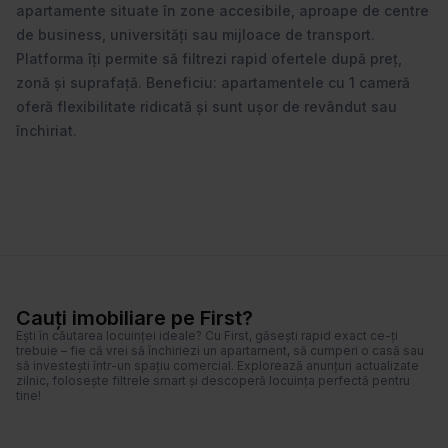
pentru plimbări, recreere, sport. Acest imobil este o decizie minunata
apartamente situate în zone accesibile, aproape de centre
atât pentru interes propriu cât si pentru investiții, nu ezita sa ne suni si
sa programezi o vizionare. Decopera un loc pe care să-l consideri "al
de business, universități sau mijloace de transport.
tău" de la prima vizionare.
Platforma îți permite să filtrezi rapid ofertele după preț,
zonă și suprafață. Beneficiu: apartamentele cu 1 cameră
oferă flexibilitate ridicată și sunt ușor de revândut sau
închiriat.
Cauți imobiliare pe First?
Ești în căutarea locuinței ideale? Cu First, găsești rapid exact ce-ți
trebuie – fie că vrei să închiriezi un apartament, să cumperi o casă sau
să investești într-un spațiu comercial. Explorează anunțuri actualizate
zilnic, folosește filtrele smart și descoperă locuința perfectă pentru
tine!