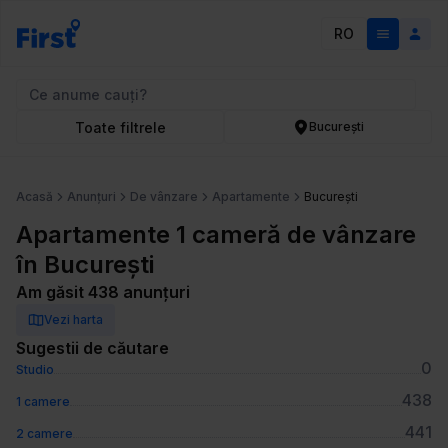
RO
Toate filtrele
București
Acasă
Anunțuri
De vânzare
Apartamente
București
Apartamente 1 cameră de vânzare
în București
Am găsit 438 anunțuri
Vezi harta
Sugestii de căutare
0
Studio
438
1 camere
441
2 camere