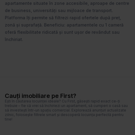
apartamente situate în zone accesibile, aproape de centre
de business, universități sau mijloace de transport.
Platforma îți permite să filtrezi rapid ofertele după preț,
zonă și suprafață. Beneficiu: apartamentele cu 1 cameră
oferă flexibilitate ridicată și sunt ușor de revândut sau
închiriat.
Cauți imobiliare pe First?
Ești în căutarea locuinței ideale? Cu First, găsești rapid exact ce-ți
trebuie – fie că vrei să închiriezi un apartament, să cumperi o casă sau
să investești într-un spațiu comercial. Explorează anunțuri actualizate
zilnic, folosește filtrele smart și descoperă locuința perfectă pentru
tine!