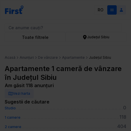
RO
Toate filtrele
Județul Sibiu
Acasă
Anunțuri
De vânzare
Apartamente
Județul Sibiu
Apartamente 1 cameră de vânzare
în Județul Sibiu
Am găsit 118 anunțuri
Vezi harta
Sugestii de căutare
0
Studio
118
1 camere
404
2 camere