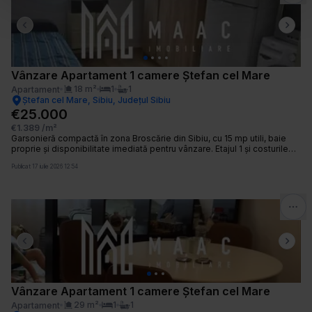
â
Previous slide
Next 
n
t
u
Vânzare Apartament 1 camere Ștefan cel Mare
l
18
m²
1
1
Apartament
u
Ștefan cel Mare, Sibiu, Județul Sibiu
€25.000
i
€1.389
/m²
Garsonieră compactă în zona Broscărie din Sibiu, cu 15 mp utili, baie
proprie și disponibilitate imediată pentru vânzare. Etajul 1 și costurile
reduse de întreținere o fac practică atât pentru locuire, cât și pentru
Publicat
17 iulie 2026 12:54
închiriere. Proprietatea este amplasată într-un imobil finalizat, cu regim
P+4. Detalii proprietate: • Suprafață utilă: 15 mp (suprafață construită 18
mp) • Compartimentare: cameră, baie proprie și hol • Etaj 1 din 4 •
Stare interioară: bună • An construcție: 1980 • Structură imobil:
cărămidă • Disponibilitate: imediată Contactează echipa MAAC pentru
detalii despre acte și programarea unei vizionări. Cod anunț:
CP3216262
Previous slide
Next 
Vânzare Apartament 1 camere Ștefan cel Mare
29
m²
1
1
Apartament