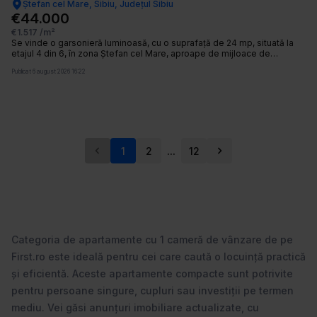
Ștefan cel Mare, Sibiu, Județul Sibiu
€44.000
€1.517
/m²
Se vinde o garsonieră luminoasă, cu o suprafață de 24 mp, situată la
etajul 4 din 6, în zona Ștefan cel Mare, aproape de mijloace de
transport, magazine și alte puncte de interes. Locuința se predă
Publicat
6 august 2026 16:22
complet mobilată și este disponibilă imediat, fiind ideală atât pentru
locuință proprie, cât și pentru investiție. Caracteristici principale:
Suprafață: 24 mp Tip: Garsonieră Etaj: 4/6 Complet mobilat Disponibilă
imediat Zonă: Ștefan cel Mare Detalii și avantaje: Mobilier în stare bună
Spații bine compartimentat Baie și bucătărie utilate Ideală pentru o
persoană sau cuplu Excelentă pentru investiție – se închiriază foarte
ușor Amplasare avantajoasă, cu acces rapid la transport în comun,
magazine, farmacii, zone comerciale Pentru informati si vizionari: ID:
...
1
2
12
CP2853152
Categoria de apartamente cu 1 cameră de vânzare de pe
First.ro este ideală pentru cei care caută o locuință practică
și eficientă. Aceste apartamente compacte sunt potrivite
pentru persoane singure, cupluri sau investiții pe termen
mediu. Vei găsi anunțuri imobiliare actualizate, cu