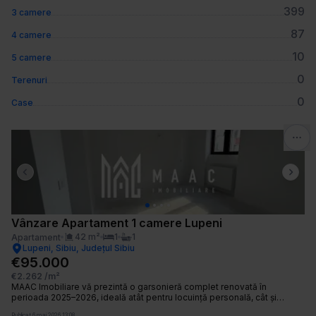
399
3 camere
87
4 camere
10
5 camere
0
Terenuri
0
Case
Previous slide
Next 
Vânzare Apartament 1 camere Lupeni
42
m²
1
1
Apartament
Lupeni, Sibiu, Județul Sibiu
€95.000
€2.262
/m²
MAAC Imobiliare vă prezintă o garsonieră complet renovată în
perioada 2025–2026, ideală atât pentru locuință personală, cât și
pentru investiție. Locuința este eficient compartimentată și oferă un
Publicat
6 mai 2026 13:08