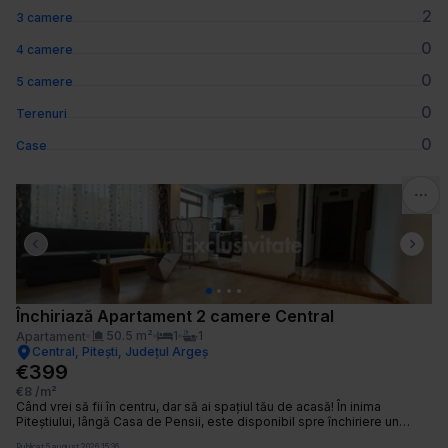
2
3 camere
0
4 camere
0
5 camere
0
Terenuri
0
Case
Previous slide
Next 
Închiriază Apartament 2 camere Central
50.5
m²
1
1
Apartament
Central, Pitești, Județul Argeș
€399
€8
/m²
Când vrei să fii în centru, dar să ai spațiul tău de acasă! În inima
Piteștiului, lângă Casa de Pensii, este disponibil spre închiriere un
apartament cu 2 camere, perfect poziționat pentru acces rapid către
Publicat
5 august 2026 15:36