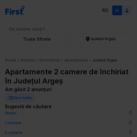
RO
Toate filtrele
Județul Argeș
Acasă
Anunțuri
De închiriat
Apartamente
Județul Argeș
Apartamente 2 camere de închiriat
în Județul Argeș
Am găsit 2 anunțuri
Vezi harta
Sugestii de căutare
0
Studio
0
1 camere
2
2 camere