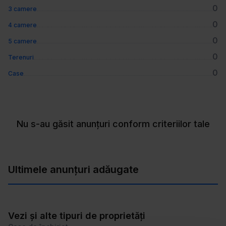
0
3 camere
0
4 camere
0
5 camere
0
Terenuri
0
Case
Nu s-au găsit anunțuri conform criteriilor tale
Ultimele anunțuri adăugate
Vezi și alte tipuri de proprietăți