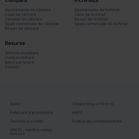
Cumpără
Închiriază
u
l
Apartamente de vânzare
Apartamente de închiriat
Case de vânzare
Case de închiriat
u
Terenuri de vânzare
Birouri de închiriat
i
Spații comerciale de vânzare
Spații comerciale de închiriat
Birouri de vânzare
Resurse
Articole imobiliare
Hartă imobiliară
Bănci partenere
Contact
Ajutor
Citește blog-ul First.ro
Publicare și promovare
ANPC
Termeni și condiții
Politica de confidențialitate
ANCPI - verifică cartea
funciară