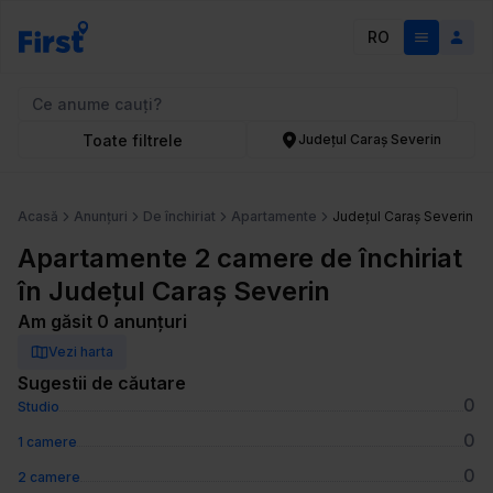
RO
Toate filtrele
Județul Caraș Severin
Acasă
Anunțuri
De închiriat
Apartamente
Județul Caraș Severin
Apartamente 2 camere de închiriat
în Județul Caraș Severin
Am găsit 0 anunțuri
Vezi harta
Sugestii de căutare
0
Studio
0
1 camere
0
2 camere