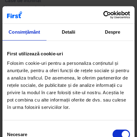
Case de închiriat
Apartamente de vânzare
Birouri de închiriat
Spații comerciale de închiriat
Consimțământ
Detalii
Despre
Pe First.ro poți descoperi apartamente cu 2 camere de
First utilizează cookie-uri
închiriat, una dintre cele mai căutate opțiuni pentru
închiriere. Aceste locuințe versatile sunt ideale pentru
Folosim cookie-uri pentru a personaliza conținutul și
cupluri, profesioniști sau persoane care lucrează de
anunțurile, pentru a oferi funcții de rețele sociale și pentru
acasă. Categoria include apartamente moderne, complet
a analiza traficul. De asemenea, le oferim partenerilor de
mobilate, dar și apartamente situate în clădiri existente, în
rețele sociale, de publicitate și de analize informații cu
zone rezidențiale apreciate. Anunțurile sunt actualizate
privire la modul în care folosiți site-ul nostru. Aceștia le
constant și includ detalii despre compartimentare,
pot combina cu alte informații oferite de dvs. sau culese
suprafață și condiții de închiriere. Recomandare:
în urma folosirii serviciilor lor.
apartamentele cu 2 camere oferă spațiu suplimentar și
flexibilitate pentru un stil de viață echilibrat.
S
Necesare
e