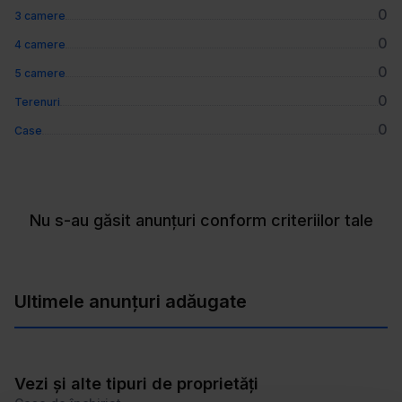
0
3 camere
0
4 camere
0
5 camere
0
Terenuri
0
Case
Nu s-au găsit anunțuri conform criteriilor tale
Ultimele anunțuri adăugate
Vezi și alte tipuri de proprietăți