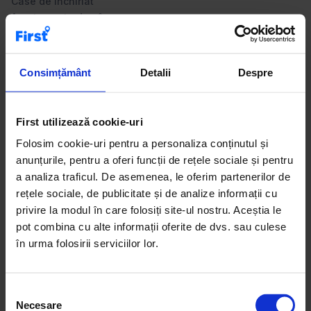
Case de închiriat
Apartamente de vânzare
Birouri de închiriat
Spații comerciale de închiriat
Consimțământ
Detalii
Despre
Pe First.ro poți descoperi apartamente cu 2 camere de
First utilizează cookie-uri
închiriat, una dintre cele mai căutate opțiuni pentru
închiriere. Aceste locuințe versatile sunt ideale pentru
Folosim cookie-uri pentru a personaliza conținutul și
cupluri, profesioniști sau persoane care lucrează de
anunțurile, pentru a oferi funcții de rețele sociale și pentru
acasă. Categoria include apartamente moderne, complet
a analiza traficul. De asemenea, le oferim partenerilor de
mobilate, dar și apartamente situate în clădiri existente, în
rețele sociale, de publicitate și de analize informații cu
zone rezidențiale apreciate. Anunțurile sunt actualizate
privire la modul în care folosiți site-ul nostru. Aceștia le
constant și includ detalii despre compartimentare,
pot combina cu alte informații oferite de dvs. sau culese
suprafață și condiții de închiriere. Recomandare:
în urma folosirii serviciilor lor.
apartamentele cu 2 camere oferă spațiu suplimentar și
flexibilitate pentru un stil de viață echilibrat.
S
Necesare
e