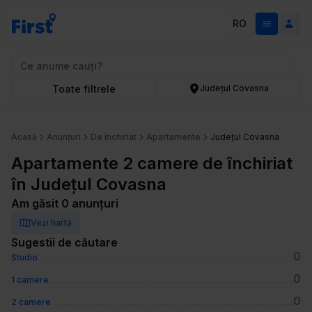
RO
Toate filtrele
Județul Covasna
Acasă
Anunțuri
De închiriat
Apartamente
Județul Covasna
Apartamente 2 camere de închiriat
în Județul Covasna
Am găsit 0 anunțuri
Vezi harta
Sugestii de căutare
0
Studio
0
1 camere
0
2 camere