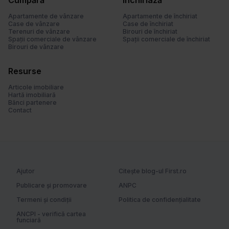
Cumpără
Închiriază
u
l
Apartamente de vânzare
Apartamente de închiriat
Case de vânzare
Case de închiriat
u
Terenuri de vânzare
Birouri de închiriat
i
Spații comerciale de vânzare
Spații comerciale de închiriat
Birouri de vânzare
Resurse
Articole imobiliare
Hartă imobiliară
Bănci partenere
Contact
Ajutor
Citește blog-ul First.ro
Publicare și promovare
ANPC
Termeni și condiții
Politica de confidențialitate
ANCPI - verifică cartea
funciară