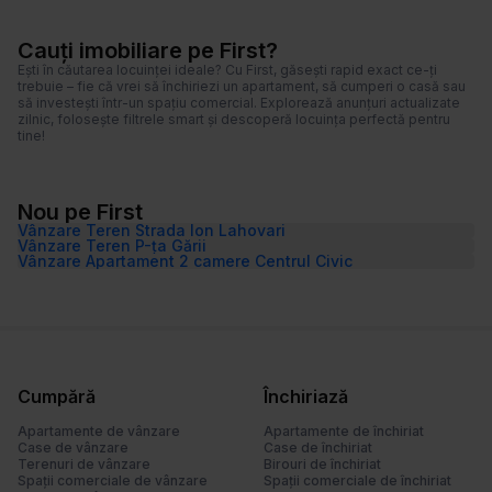
Cauți imobiliare pe First?
Ești în căutarea locuinței ideale? Cu First, găsești rapid exact ce-ți
trebuie – fie că vrei să închiriezi un apartament, să cumperi o casă sau
să investești într-un spațiu comercial. Explorează anunțuri actualizate
zilnic, folosește filtrele smart și descoperă locuința perfectă pentru
tine!
Nou pe First
Vânzare Teren Strada Ion Lahovari
Vânzare Teren P-ța Gării
Vânzare Apartament 2 camere Centrul Civic
Cumpără
Închiriază
Apartamente de vânzare
Apartamente de închiriat
Case de vânzare
Case de închiriat
Terenuri de vânzare
Birouri de închiriat
Spații comerciale de vânzare
Spații comerciale de închiriat