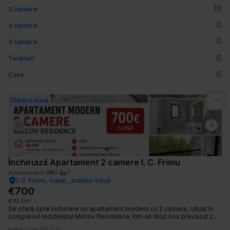
10
3 camere
0
4 camere
0
5 camere
0
Terenuri
0
Case
Clădire nouă
Previous slide
Next 
Închiriază Apartament 2 camere I. C. Frimu
1
1
Apartament
I. C. Frimu, Galați, Județul Galați
€700
€10
/m²
Se oferă spre închiriere un apartament modern cu 2 camere, situat în
complexul rezidențial Milcov Residence, într-un bloc nou prevăzut cu
lift. Proprietatea este amplasată la etajul 1 și beneficiază de o
Publicat
12 iunie 2026 14:29