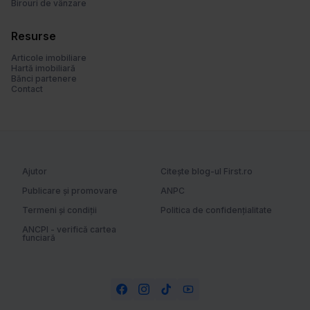
Birouri de vânzare
Resurse
Articole imobiliare
Hartă imobiliară
Bănci partenere
Contact
Ajutor
Citește blog-ul First.ro
Publicare și promovare
ANPC
Termeni și condiții
Politica de confidențialitate
ANCPI - verifică cartea
funciară