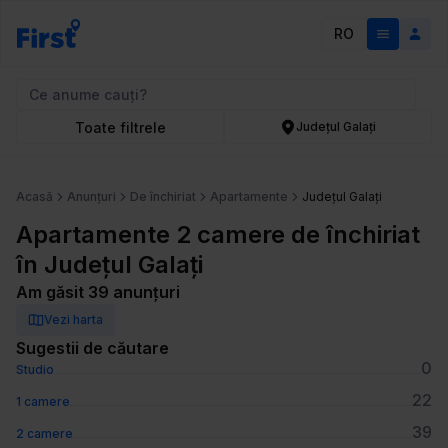
RO
Toate filtrele
Județul Galați
Acasă
Anunțuri
De închiriat
Apartamente
Județul Galați
Apartamente 2 camere de închiriat
în Județul Galați
Am găsit 39 anunțuri
Vezi harta
Sugestii de căutare
0
Studio
22
1 camere
39
2 camere