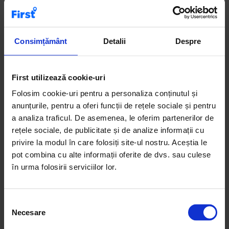
Case de vânzare
Terenuri de vânzare
Apartamente de închiriat
Birouri de vânzare
Consimțământ
Detalii
Despre
First utilizează cookie-uri
Pe First.ro găsești apartamente cu 2 camere de vânzare,
una dintre cele mai căutate tipologii de locuințe. Aceste
Folosim cookie-uri pentru a personaliza conținutul și
apartamente oferă un echilibru ideal între spațiu, confort și
anunțurile, pentru a oferi funcții de rețele sociale și pentru
buget. Poți alege dintre apartamente noi, în ansambluri
a analiza traficul. De asemenea, le oferim partenerilor de
rezidențiale moderne, sau apartamente situate în zone
rețele sociale, de publicitate și de analize informații cu
consacrate ale orașului. Anunțurile sunt clare, cu informații
privire la modul în care folosiți site-ul nostru. Aceștia le
detaliate și fotografii relevante. Recomandare:
pot combina cu alte informații oferite de dvs. sau culese
apartamentele cu 2 camere sunt ideale atât pentru locuire
în urma folosirii serviciilor lor.
personală, cât și pentru investiții imobiliare sigure.
S
Necesare
e
l