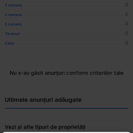
0
3 camere
0
4 camere
0
5 camere
0
Terenuri
0
Case
Nu s-au găsit anunțuri conform criteriilor tale
Ultimele anunțuri adăugate
Vezi și alte tipuri de proprietăți