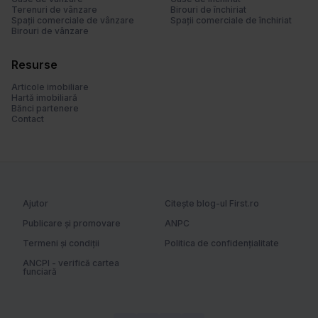
l
Terenuri de vânzare
Birouri de închiriat
u
Spații comerciale de vânzare
Spații comerciale de închiriat
Birouri de vânzare
i
Resurse
Articole imobiliare
Hartă imobiliară
Bănci partenere
Contact
Ajutor
Citește blog-ul First.ro
Publicare și promovare
ANPC
Termeni și condiții
Politica de confidențialitate
ANCPI - verifică cartea
funciară