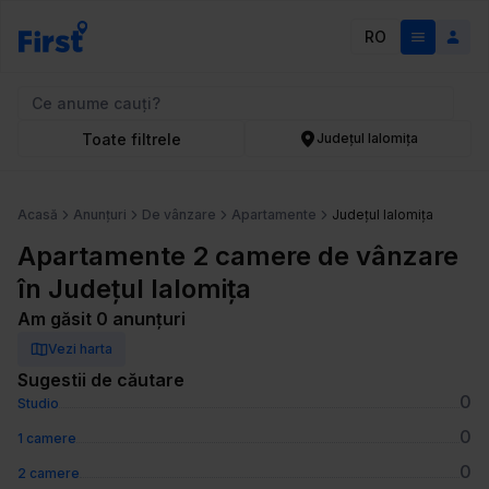
RO
Toate filtrele
Județul Ialomița
Acasă
Anunțuri
De vânzare
Apartamente
Județul Ialomița
Apartamente 2 camere de vânzare
în Județul Ialomița
Am găsit 0 anunțuri
Vezi harta
Sugestii de căutare
0
Studio
0
1 camere
0
2 camere