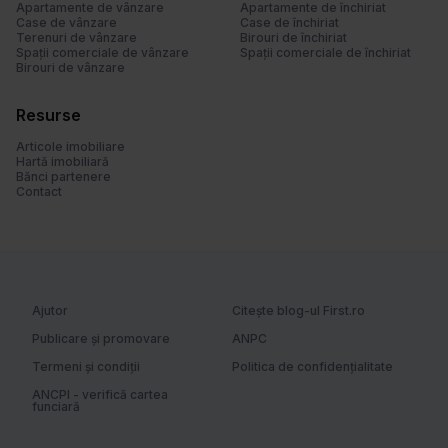
Apartamente de vânzare
Apartamente de închiriat
l
Case de vânzare
Case de închiriat
Terenuri de vânzare
Birouri de închiriat
u
Spații comerciale de vânzare
Spații comerciale de închiriat
i
Birouri de vânzare
Resurse
Articole imobiliare
Hartă imobiliară
Bănci partenere
Contact
Ajutor
Citește blog-ul First.ro
Publicare și promovare
ANPC
Termeni și condiții
Politica de confidențialitate
ANCPI - verifică cartea
funciară