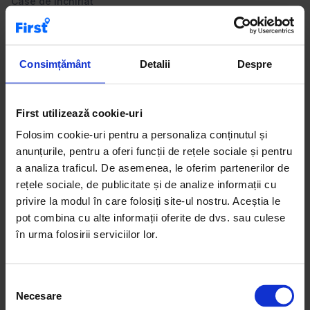
Case de închiriat
Apartamente de vânzare
Birouri de închiriat
Spații comerciale de închiriat
Consimțământ
Detalii
Despre
Descoperă pe First.ro apartamente cu 3 camere de
First utilizează cookie-uri
închiriat, potrivite pentru familii sau pentru cei care își
Folosim cookie-uri pentru a personaliza conținutul și
doresc mai mult spațiu. Această categorie include locuințe
anunțurile, pentru a oferi funcții de rețele sociale și pentru
spațioase, bine compartimentate, situate în zone
a analiza traficul. De asemenea, le oferim partenerilor de
rezidențiale liniștite sau aproape de facilități urbane.
rețele sociale, de publicitate și de analize informații cu
Anunțurile sunt clare și conțin informații detaliate despre
privire la modul în care folosiți site-ul nostru. Aceștia le
suprafață, dotări și condițiile de închiriere. Filtrele
pot combina cu alte informații oferite de dvs. sau culese
platformei te ajută să găsești rapid opțiunile care se
în urma folosirii serviciilor lor.
potrivesc bugetului tău. Sfat: apartamentele cu 3 camere
sunt ideale pentru locuire pe termen mediu și lung.
S
Necesare
e