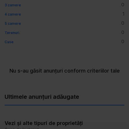
0
3 camere
1
4 camere
0
5 camere
0
Terenuri
0
Case
Nu s-au găsit anunțuri conform criteriilor tale
Ultimele anunțuri adăugate
Vezi și alte tipuri de proprietăți