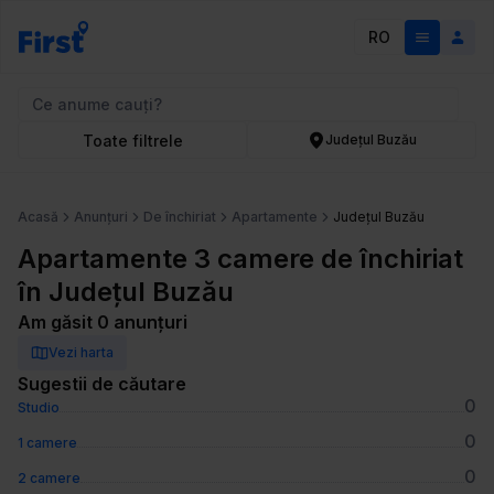
RO
Toate filtrele
Județul Buzău
Acasă
Anunțuri
De închiriat
Apartamente
Județul Buzău
Apartamente 3 camere de închiriat
în Județul Buzău
Am găsit 0 anunțuri
Vezi harta
Sugestii de căutare
0
Studio
0
1 camere
0
2 camere