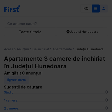
RO
Toate filtrele
Județul Hunedoara
Acasă
Anunțuri
De închiriat
Apartamente
Județul Hunedoara
Apartamente 3 camere de închiriat
în Județul Hunedoara
Am găsit 0 anunțuri
Vezi harta
Sugestii de căutare
0
Studio
0
1 camere
0
2 camere