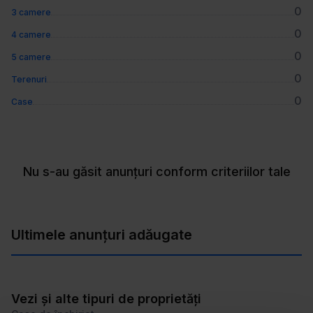
0
3 camere
0
4 camere
0
5 camere
0
Terenuri
0
Case
Nu s-au găsit anunțuri conform criteriilor tale
Ultimele anunțuri adăugate
Vezi și alte tipuri de proprietăți