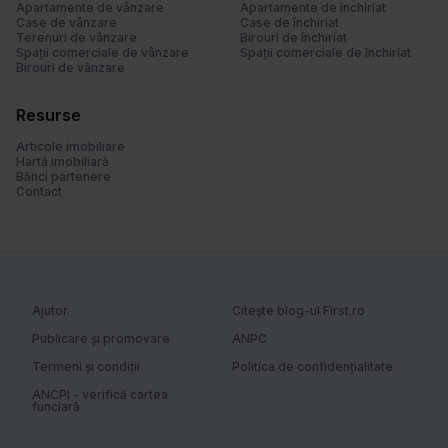
Apartamente de vânzare
Apartamente de închiriat
l
Case de vânzare
Case de închiriat
Terenuri de vânzare
Birouri de închiriat
u
Spații comerciale de vânzare
Spații comerciale de închiriat
i
Birouri de vânzare
Resurse
Articole imobiliare
Hartă imobiliară
Bănci partenere
Contact
Ajutor
Citește blog-ul First.ro
Publicare și promovare
ANPC
Termeni și condiții
Politica de confidențialitate
ANCPI - verifică cartea
funciară