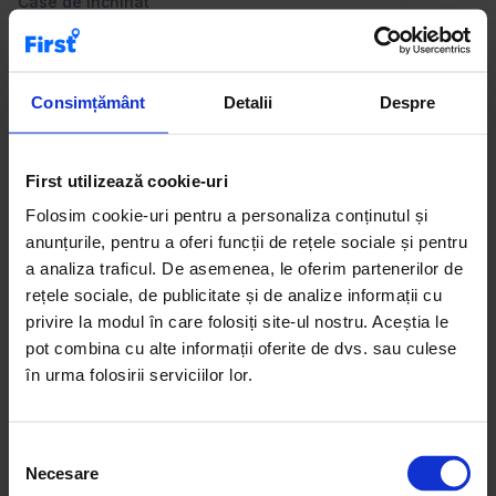
Case de închiriat
Apartamente de vânzare
Birouri de închiriat
Spații comerciale de închiriat
Consimțământ
Detalii
Despre
Descoperă pe First.ro apartamente cu 3 camere de
First utilizează cookie-uri
închiriat, potrivite pentru familii sau pentru cei care își
Folosim cookie-uri pentru a personaliza conținutul și
doresc mai mult spațiu. Această categorie include locuințe
anunțurile, pentru a oferi funcții de rețele sociale și pentru
spațioase, bine compartimentate, situate în zone
a analiza traficul. De asemenea, le oferim partenerilor de
rezidențiale liniștite sau aproape de facilități urbane.
rețele sociale, de publicitate și de analize informații cu
Anunțurile sunt clare și conțin informații detaliate despre
privire la modul în care folosiți site-ul nostru. Aceștia le
suprafață, dotări și condițiile de închiriere. Filtrele
pot combina cu alte informații oferite de dvs. sau culese
platformei te ajută să găsești rapid opțiunile care se
în urma folosirii serviciilor lor.
potrivesc bugetului tău. Sfat: apartamentele cu 3 camere
sunt ideale pentru locuire pe termen mediu și lung.
S
Necesare
e