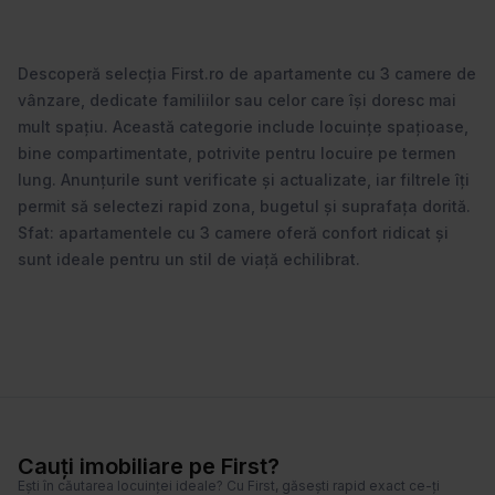
Descoperă selecția First.ro de apartamente cu 3 camere de
vânzare, dedicate familiilor sau celor care își doresc mai
mult spațiu. Această categorie include locuințe spațioase,
bine compartimentate, potrivite pentru locuire pe termen
lung. Anunțurile sunt verificate și actualizate, iar filtrele îți
permit să selectezi rapid zona, bugetul și suprafața dorită.
Sfat: apartamentele cu 3 camere oferă confort ridicat și
sunt ideale pentru un stil de viață echilibrat.
Cauți imobiliare pe First?
Ești în căutarea locuinței ideale? Cu First, găsești rapid exact ce-ți