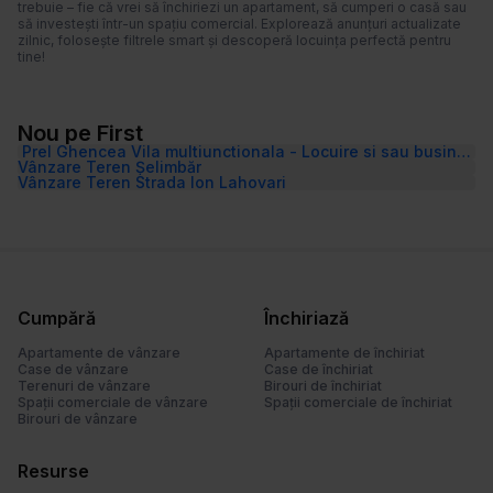
trebuie – fie că vrei să închiriezi un apartament, să cumperi o casă sau
să investești într-un spațiu comercial. Explorează anunțuri actualizate
zilnic, folosește filtrele smart și descoperă locuința perfectă pentru
tine!
Nou pe First
Prel Ghencea Vila multiunctionala - Locuire si sau business
Vânzare Teren Șelimbăr
Vânzare Teren Strada Ion Lahovari
Cumpără
Închiriază
Apartamente de vânzare
Apartamente de închiriat
Case de vânzare
Case de închiriat
Terenuri de vânzare
Birouri de închiriat
Spații comerciale de vânzare
Spații comerciale de închiriat
Birouri de vânzare
Resurse