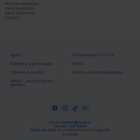
Articole imobiliare
Hartă imobiliară
Bănci partenere
Contact
Ajutor
Citește blog-ul First.ro
Publicare și promovare
ANPC
Termeni și condiții
Politica de confidențialitate
ANCPI - verifică cartea
funciară
Email
contact@first.ro
Contact:
031 9444
Scrie-ne
dacă ai o întrebare sau o sugestie
Cookies