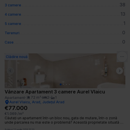
38
3 camere
13
4 camere
1
5 camere
0
Terenuri
0
Case
Clădire nouă
Previous slide
Next 
Vânzare Apartament 3 camere Aurel Vlaicu
72
m²
2
1
Apartament
Aurel Vlaicu, Arad, Județul Arad
€77.000
€1.069
/m²
Căutați un apartament într-un bloc nou, gata de mutare, într-o zonă
unde parcarea nu mai este o problemă? Această proprietate situată pe
o stradă secundară liniștită din Vlaicu oferă echilibrul ideal între accesul
Publicat
23 aprilie 2026 15:20