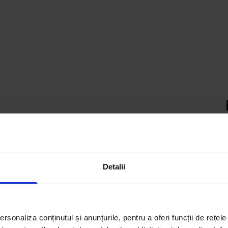
act ce-ți trebuie – fie că vrei
estești într-un spațiu
te filtrele smart și descoperă
Detalii
rsonaliza conținutul și anunțurile, pentru a oferi funcții de rețele
Închiriază