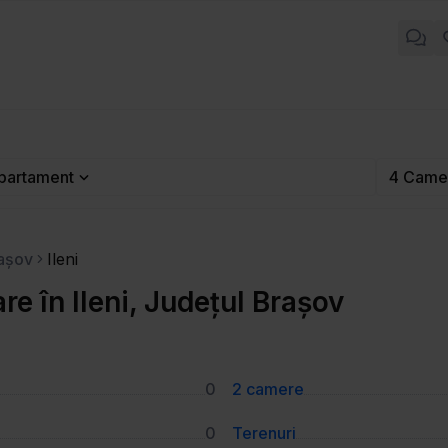
partament
4 Came
rașov
Ileni
 în Ileni, Județul Brașov
0
2 camere
0
Terenuri