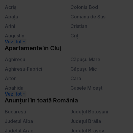
Calea Victoriei
Lahovari
ă
Acriş
Colonia Bod
m
Apaţa
Comana de Sus
â
n
Arini
Cristian
t
Augustin
Criţ
u
Beclean
Crizbav
l
Apartamente
în
Cluj
u
Berivoi
Dălghiu
Aghireşu
Căpuşu Mare
i
Bod
Dejani
Aghireşu-Fabrici
Căpuşu Mic
Bran
Drăguş
Aiton
Cara
Braşov
Dridif
Apahida
Casele Miceşti
Budila
Drumul Carului
Aşchileu
Câţcău
Anunțuri
în
toată România
Cărpiniş
Dumbrăviţa
Aşchileu Mare
Cătina
Cheia
Bucureşti
Făgăraş
Judeţul Botoşani
Aşchileu Mic
Ceanu Mare
Cincşor
Judeţul Alba
Feldioara
Judeţul Brăila
Băbuţiu
Cetan
Cincu
Judeţul Arad
Fundata
Judeţul Braşov