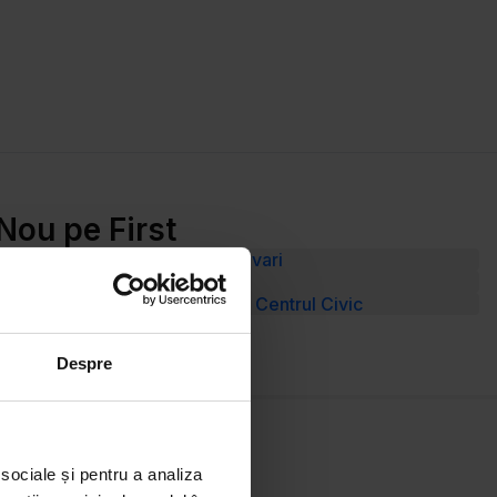
Nou pe First
Vânzare Teren Strada Ion Lahovari
Vânzare Teren P-ța Gării
Vânzare Apartament 2 camere Centrul Civic
Despre
 sociale și pentru a analiza
Resurse