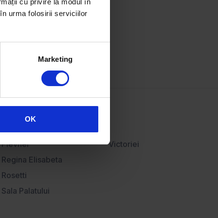
rmații cu privire la modul în
Articole imobiliare
n urma folosirii serviciilor
Hartă imobiliară
Bănci partenere
Contact
Marketing
OK
Plevnei
Victoriei
Regina Elisabeta
Rosetti
Sala Palatului
Ştirbei Vodă