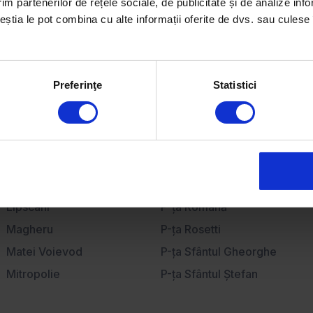
im partenerilor de rețele sociale, de publicitate și de analize info
Apartamente de închiriat
ceștia le pot combina cu alte informații oferite de dvs. sau culese î
Case de închiriat
Birouri de închiriat
Spații comerciale de închiriat
Preferinţe
Statistici
Lipscani
P-ţa Romană
Magheru
P-ţa Rosetti
Matei Voievod
P-ţa Sfântul Gheorghe
Mitropolie
P-ţa Sfântul Ştefan
P-ţa Amzei
P-ţa Sfinţii Voievozi