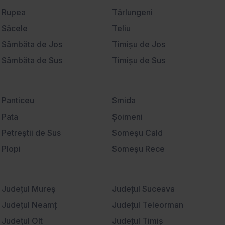
Universitate
Rupea
Tărlungeni
Săcele
Teliu
Sâmbăta de Jos
Timişu de Jos
Sâmbăta de Sus
Timişu de Sus
Sânpetru
Tohanu Nou
Satu Nou
Ucea de Jos
Panticeu
Smida
Sebeş
Vama Buzăului
Pata
Şoimeni
Şercaia
Veneţia de Jos
Petreştii de Sus
Someşu Cald
Şercăiţa
Victoria
Plopi
Someşu Rece
Şimon
Viştişoara
Poiana Horea
Stolna
Şinca Nouă
Vlădeni
Popeşti
Sub Coastă
Şirnea
Judeţul Mureş
Voila
Judeţul Suceava
Rădaia
Suceagu
Sohodol
Judeţul Neamţ
Voivodeni
Judeţul Teleorman
Râşca
Ţaga
Şona
Judeţul Olt
Vulcan
Judeţul Timiş