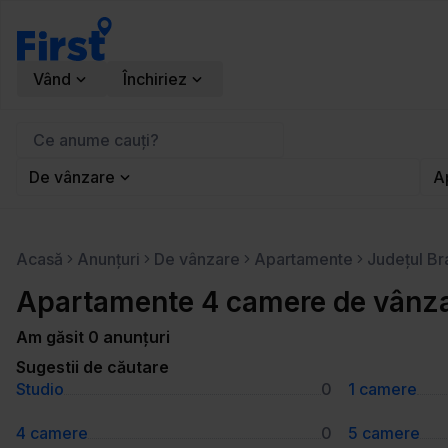
Vând
Închiriez
De vânzare
A
Acasă
Anunțuri
De vânzare
Apartamente
Județul B
Apartamente 4 camere de vânzare
Am găsit 0 anunțuri
Sugestii de căutare
Studio
0
1 camere
4 camere
0
5 camere