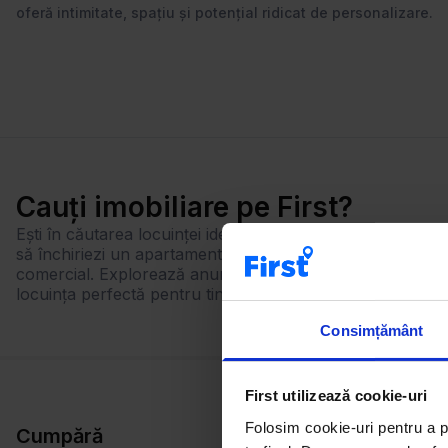
oferă intimitate, spațiu și potențial ridicat de personalizare.
Cauți imobiliare pe First?
Ești în căutarea locuinței ideale? Cu First, găsești rapid ex
să închiriezi un apartament, să cumperi o casă sau să inv
comercial. Explorează anunțuri actualizate zilnic, foloseș
locuința perfectă pentru tine!
Consimțământ
First utilizează cookie-uri
Folosim cookie-uri pentru a pe
Cumpără