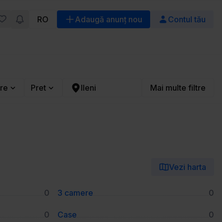
RO
Adaugă anunț nou
Contul tău
re
Pret
Ileni
Mai multe filtre
Vezi harta
0
3 camere
0
0
Case
0