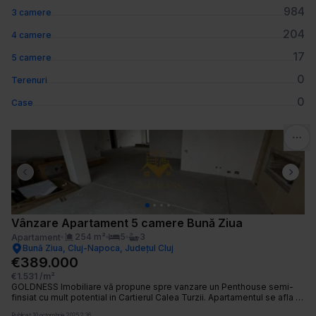
984
3 camere
204
4 camere
17
5 camere
0
Terenuri
0
Case
Previous slide
Next 
Vânzare Apartament 5 camere Bună Ziua
254
m²
5
3
Apartament
Bună Ziua, Cluj-Napoca, Județul Cluj
€389.000
€1.531
/m²
GOLDNESS Imobiliare vă propune spre vanzare un Penthouse semi-
finsiat cu mult potential in Cartierul Calea Turzii. Apartamentul se afla la
etajul 5/6 cu o expunere Nord- Sud bucurandu-se de o priveliste
Publicat
10 octombrie 2025 2:36