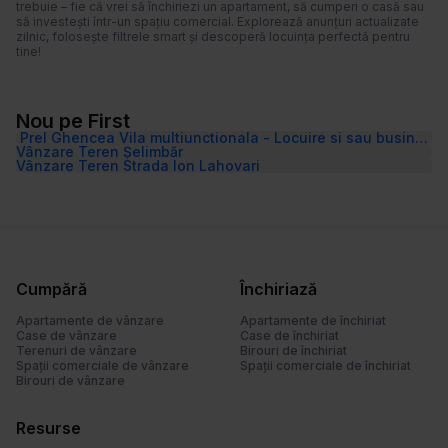
trebuie – fie că vrei să închiriezi un apartament, să cumperi o casă sau
să investești într-un spațiu comercial. Explorează anunțuri actualizate
zilnic, folosește filtrele smart și descoperă locuința perfectă pentru
tine!
Nou pe First
Prel Ghencea Vila multiunctionala - Locuire si sau business
Vânzare Teren Șelimbăr
Vânzare Teren Strada Ion Lahovari
Cumpără
Închiriază
Apartamente de vânzare
Apartamente de închiriat
Case de vânzare
Case de închiriat
Terenuri de vânzare
Birouri de închiriat
Spații comerciale de vânzare
Spații comerciale de închiriat
Birouri de vânzare
Resurse