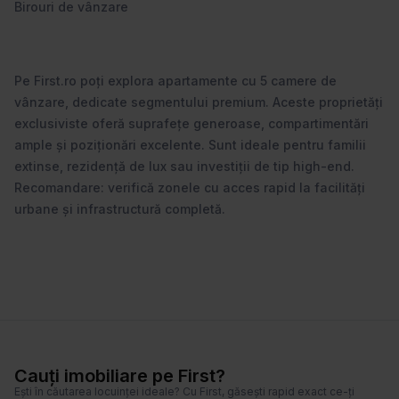
Birouri de vânzare
Pe First.ro poți explora apartamente cu 5 camere de
vânzare, dedicate segmentului premium. Aceste proprietăți
exclusiviste oferă suprafețe generoase, compartimentări
ample și poziționări excelente. Sunt ideale pentru familii
extinse, rezidență de lux sau investiții de tip high-end.
Recomandare: verifică zonele cu acces rapid la facilități
urbane și infrastructură completă.
Cauți imobiliare pe First?
Ești în căutarea locuinței ideale? Cu First, găsești rapid exact ce-ți