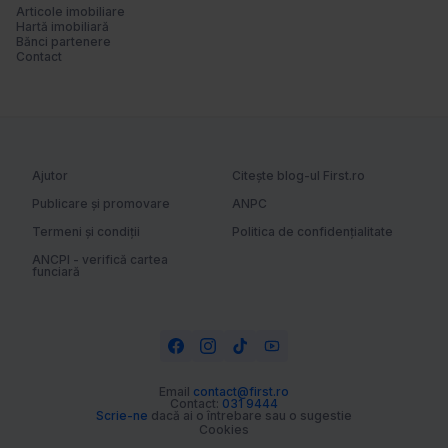
Articole imobiliare
Hartă imobiliară
Bănci partenere
Contact
Ajutor
Citește blog-ul First.ro
Publicare și promovare
ANPC
Termeni și condiții
Politica de confidențialitate
ANCPI - verifică cartea
funciară
Email
contact@first.ro
Contact:
031 9444
Scrie-ne
dacă ai o întrebare sau o sugestie
Cookies