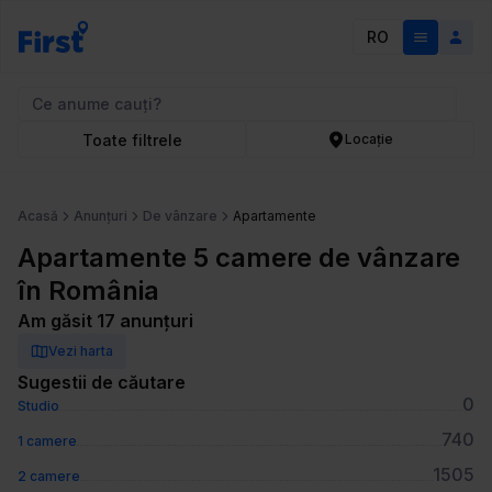
RO
Toate filtrele
Locație
Acasă
Anunțuri
De vânzare
Apartamente
Apartamente 5 camere de vânzare
în România
Am găsit 17 anunțuri
Vezi harta
Sugestii de căutare
0
Studio
740
1 camere
1505
2 camere