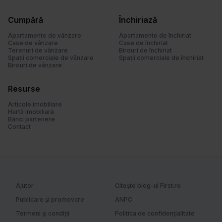
Cumpără
Închiriază
Apartamente de vânzare
Apartamente de închiriat
Case de vânzare
Case de închiriat
Terenuri de vânzare
Birouri de închiriat
Spații comerciale de vânzare
Spații comerciale de închiriat
Birouri de vânzare
Resurse
Articole imobiliare
Hartă imobiliară
Bănci partenere
Contact
Ajutor
Citește blog-ul First.ro
Publicare și promovare
ANPC
Termeni și condiții
Politica de confidențialitate