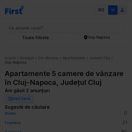
RO
Toate filtrele
Cluj-Napoca
Acasă
Anunțuri
De vânzare
Apartamente
Județul Cluj
Cluj-Napoca
Apartamente 5 camere de vânzare
în Cluj-Napoca, Județul Cluj
Am găsit 2 anunțuri
Vezi harta
Sugestii de căutare
0
Studio
21
1 camere
80