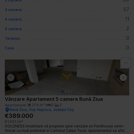
2 camere
57
3 camere
11
4 camere
2
5 camere
0
Terenuri
0
Case
Previous slide
Next 
Vânzare Apartament 5 camere Bună Ziua
254
m²
5
3
Apartament
Bună Ziua, Cluj-Napoca, Județul Cluj
€389.000
€1.531
/m²
GOLDNESS Imobiliare vă propune spre vanzare un Penthouse semi-
finsiat cu mult potential in Cartierul Calea Turzii. Apartamentul se afla la