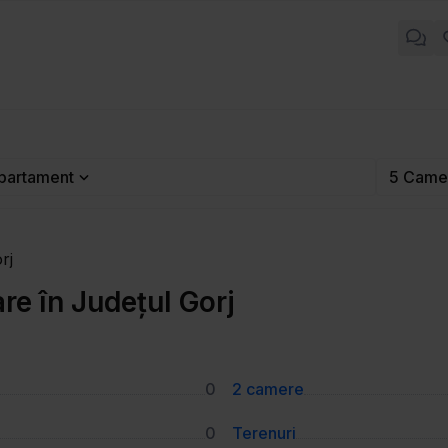
partament
5 Came
rj
e în Județul Gorj
0
2 camere
0
Terenuri