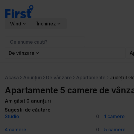
Vând
Închiriez
De vânzare
A
Acasă
Anunțuri
De vânzare
Apartamente
Județul Go
Apartamente 5 camere de vânzar
Am găsit 0 anunțuri
Sugestii de căutare
Studio
0
1 camere
4 camere
0
5 camere