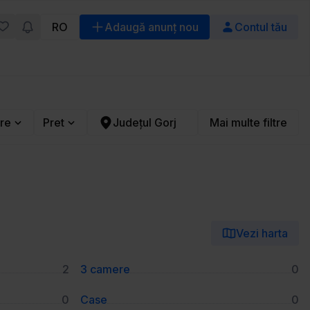
RO
Adaugă anunț nou
Contul tău
re
Pret
Județul Gorj
Mai multe filtre
Vezi harta
2
3 camere
0
0
Case
0