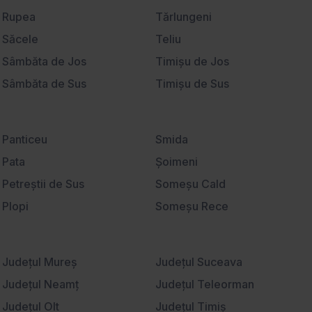
Universitate
Rupea
Tărlungeni
Săcele
Teliu
Sâmbăta de Jos
Timişu de Jos
Sâmbăta de Sus
Timişu de Sus
Sânpetru
Tohanu Nou
Satu Nou
Ucea de Jos
Panticeu
Smida
Sebeş
Vama Buzăului
Pata
Şoimeni
Şercaia
Veneţia de Jos
Petreştii de Sus
Someşu Cald
Şercăiţa
Victoria
Plopi
Someşu Rece
Şimon
Viştişoara
Poiana Horea
Stolna
Şinca Nouă
Vlădeni
Popeşti
Sub Coastă
Şirnea
Judeţul Mureş
Voila
Judeţul Suceava
Rădaia
Suceagu
Sohodol
Judeţul Neamţ
Voivodeni
Judeţul Teleorman
Râşca
Ţaga
Şona
Judeţul Olt
Vulcan
Judeţul Timiş