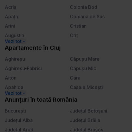
Calea Victoriei
Lahovari
ă
Acriş
Colonia Bod
m
Apaţa
Comana de Sus
â
n
Arini
Cristian
t
Augustin
Criţ
u
Beclean
Crizbav
l
Apartamente
în
Cluj
u
Berivoi
Dălghiu
Aghireşu
Căpuşu Mare
i
Bod
Dejani
Aghireşu-Fabrici
Căpuşu Mic
Bran
Drăguş
Aiton
Cara
Braşov
Dridif
Apahida
Casele Miceşti
Budila
Drumul Carului
Aşchileu
Câţcău
Anunțuri
în
toată România
Cărpiniş
Dumbrăviţa
Aşchileu Mare
Cătina
Cheia
Bucureşti
Făgăraş
Judeţul Botoşani
Aşchileu Mic
Ceanu Mare
Cincşor
Judeţul Alba
Feldioara
Judeţul Brăila
Băbuţiu
Cetan
Cincu
Judeţul Arad
Fundata
Judeţul Braşov