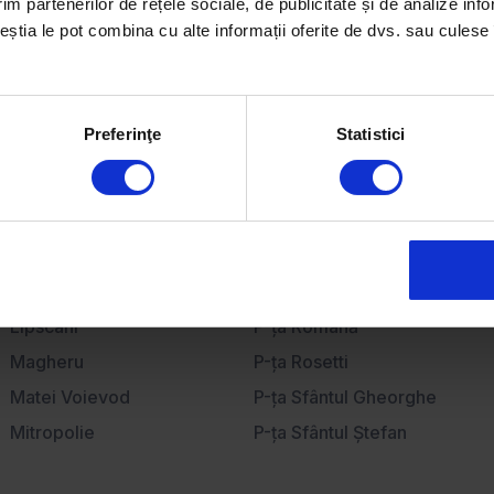
im partenerilor de rețele sociale, de publicitate și de analize info
Apartamente de închiriat
ceștia le pot combina cu alte informații oferite de dvs. sau culese î
Case de închiriat
Birouri de închiriat
Spații comerciale de închiriat
Preferinţe
Statistici
Lipscani
P-ţa Romană
Magheru
P-ţa Rosetti
Matei Voievod
P-ţa Sfântul Gheorghe
Mitropolie
P-ţa Sfântul Ştefan
P-ţa Amzei
P-ţa Sfinţii Voievozi