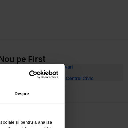
Nou pe First
Vânzare Teren Strada Ion Lahovari
Vânzare Teren P-ța Gării
Vânzare Apartament 2 camere Centrul Civic
Despre
 sociale și pentru a analiza
Resurse