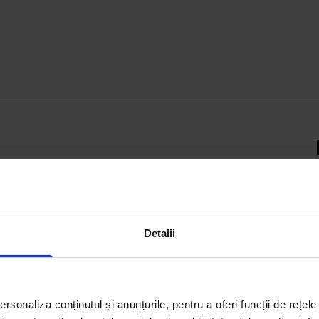
act ce-ți trebuie – fie că vrei
estești într-un spațiu
te filtrele smart și descoperă
Detalii
rsonaliza conținutul și anunțurile, pentru a oferi funcții de rețele
Închiriază