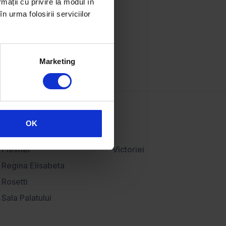
rmații cu privire la modul în
Articole imobiliare
n urma folosirii serviciilor
Hartă imobiliară
Bănci partenere
Contact
Marketing
OK
Plevnei
Victoriei
Regina Elisabeta
Rosetti
Sala Palatului
Ştirbei Vodă