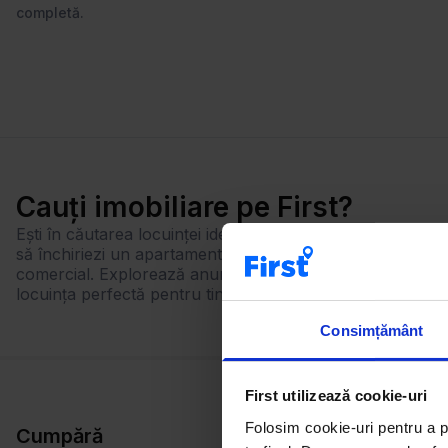
completă.
Cauți imobiliare pe First?
Ești în căutarea locuinței ideale? Cu First, găsești rapid ex
să închiriezi un apartament, să cumperi o casă sau să inv
comercial. Explorează anunțuri actualizate zilnic, foloseș
locuința perfectă pentru tine!
Consimțământ
First utilizează cookie-uri
Folosim cookie-uri pentru a pe
Cumpără