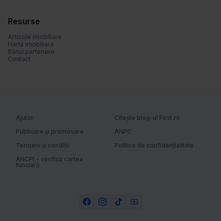
u
i
Resurse
Articole imobiliare
Hartă imobiliară
Bănci partenere
Contact
Ajutor
Citește blog-ul First.ro
Publicare și promovare
ANPC
Termeni și condiții
Politica de confidențialitate
ANCPI - verifică cartea
funciară