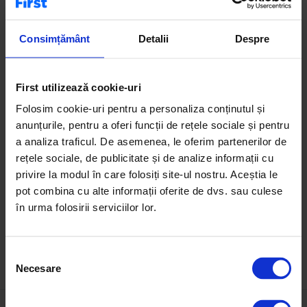
Case de vânzare
Terenuri de vânzare
Apartamente de închiriat
Consimțământ
Detalii
Despre
Birouri de vânzare
First utilizează cookie-uri
Pe First.ro poți explora apartamente cu 5 camere de
Folosim cookie-uri pentru a personaliza conținutul și
vânzare, dedicate segmentului premium. Aceste proprietăți
anunțurile, pentru a oferi funcții de rețele sociale și pentru
exclusiviste oferă suprafețe generoase, compartimentări
a analiza traficul. De asemenea, le oferim partenerilor de
ample și poziționări excelente. Sunt ideale pentru familii
rețele sociale, de publicitate și de analize informații cu
extinse, rezidență de lux sau investiții de tip high-end.
privire la modul în care folosiți site-ul nostru. Aceștia le
Recomandare: verifică zonele cu acces rapid la facilități
pot combina cu alte informații oferite de dvs. sau culese
urbane și infrastructură completă.
în urma folosirii serviciilor lor.
S
Necesare
e
l
e