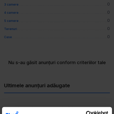
0
3 camere
0
4 camere
0
5 camere
0
Terenuri
0
Case
Nu s-au găsit anunțuri conform criteriilor tale
Ultimele anunțuri adăugate
Vezi și alte tipuri de proprietăți