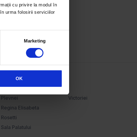
Resurse
rmații cu privire la modul în
n urma folosirii serviciilor
Articole imobiliare
Hartă imobiliară
Bănci partenere
Contact
Marketing
OK
Plevnei
Victoriei
Regina Elisabeta
Rosetti
Sala Palatului