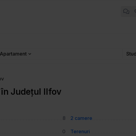
Apartament
Stud
ov
în Județul Ilfov
8
2 camere
0
Terenuri