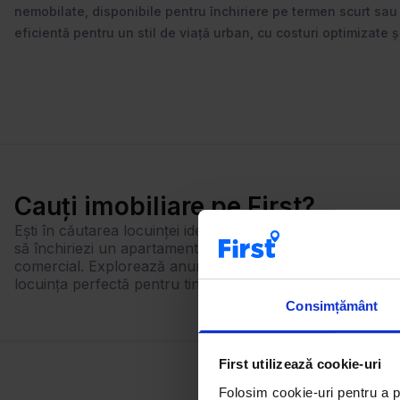
nemobilate, disponibile pentru închiriere pe termen scurt sau lu
eficientă pentru un stil de viață urban, cu costuri optimizate și 
Cauți imobiliare pe First?
Ești în căutarea locuinței ideale? Cu First, găsești rapid ex
să închiriezi un apartament, să cumperi o casă sau să inv
comercial. Explorează anunțuri actualizate zilnic, foloseș
locuința perfectă pentru tine!
Consimțământ
First utilizează cookie-uri
Folosim cookie-uri pentru a pe