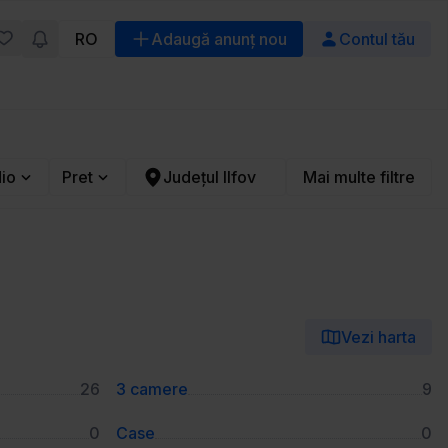
RO
Adaugă anunț nou
Contul tău
io
Pret
Județul Ilfov
Mai multe filtre
Vezi harta
26
3 camere
9
0
Case
0