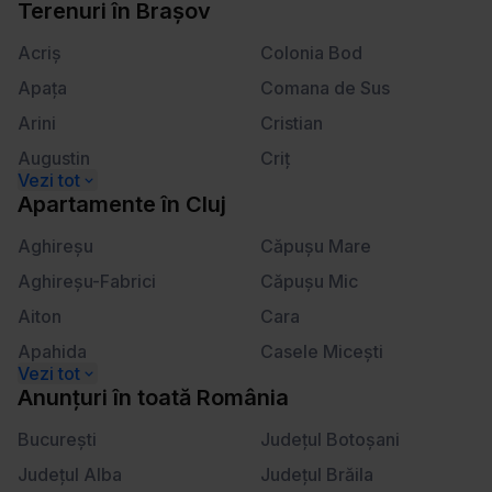
Calea Plevnei
Kogălniceanu
Terenuri
în
Brașov
ă
Calea Victoriei
Lahovari
m
Acriş
Colonia Bod
â
Apaţa
Comana de Sus
n
Arini
Cristian
t
u
Augustin
Criţ
l
Beclean
Crizbav
Apartamente
în
Cluj
u
Berivoi
Dălghiu
i
Aghireşu
Căpuşu Mare
Bod
Dejani
Aghireşu-Fabrici
Căpuşu Mic
Bran
Drăguş
Aiton
Cara
Braşov
Dridif
Apahida
Casele Miceşti
Budila
Drumul Carului
Aşchileu
Câţcău
Anunțuri
în
toată România
Cărpiniş
Dumbrăviţa
Aşchileu Mare
Cătina
Cheia
Bucureşti
Făgăraş
Judeţul Botoşani
Aşchileu Mic
Ceanu Mare
Cincşor
Judeţul Alba
Feldioara
Judeţul Brăila