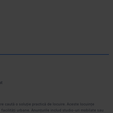
at
are caută o soluție practică de locuire. Aceste locuințe
 facilități urbane. Anunțurile includ studio-uri mobilate sau