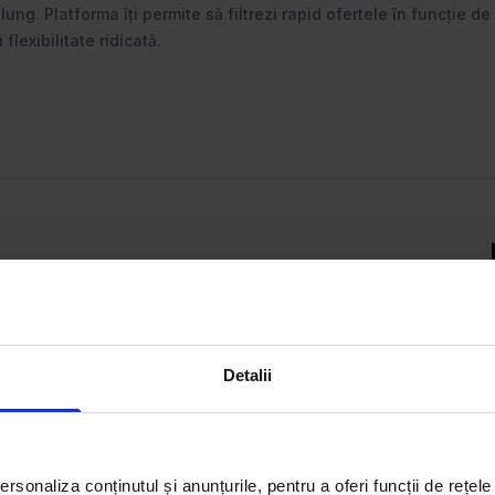
ng. Platforma îți permite să filtrezi rapid ofertele în funcție de 
flexibilitate ridicată.
act ce-ți trebuie – fie că vrei
estești într-un spațiu
te filtrele smart și descoperă
Detalii
rsonaliza conținutul și anunțurile, pentru a oferi funcții de rețele