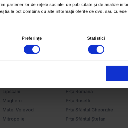
Închiriază
im partenerilor de rețele sociale, de publicitate și de analize info
ceștia le pot combina cu alte informații oferite de dvs. sau culese î
Apartamente de închiriat
Case de închiriat
Birouri de închiriat
Spații comerciale de închiriat
Preferinţe
Statistici
Lipscani
P-ţa Romană
Magheru
P-ţa Rosetti
Matei Voievod
P-ţa Sfântul Gheorghe
Mitropolie
P-ţa Sfântul Ştefan