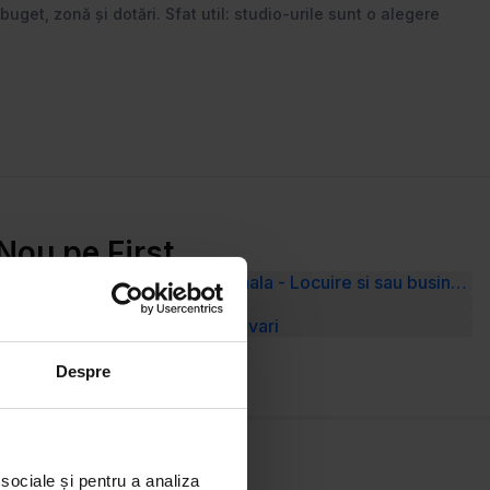
buget, zonă și dotări. Sfat util: studio-urile sunt o alegere
Nou pe First
Prel Ghencea Vila multiunctionala - Locuire si sau business
Vânzare Teren Șelimbăr
Vânzare Teren Strada Ion Lahovari
Despre
 sociale și pentru a analiza