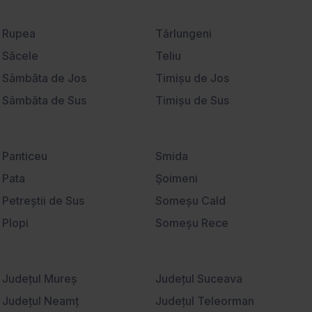
Ştirbei Vodă
Universitate
Rupea
Tărlungeni
Săcele
Teliu
Sâmbăta de Jos
Timişu de Jos
Sâmbăta de Sus
Timişu de Sus
Sânpetru
Tohanu Nou
Satu Nou
Ucea de Jos
Panticeu
Smida
Sebeş
Vama Buzăului
Pata
Şoimeni
Şercaia
Veneţia de Jos
Petreştii de Sus
Someşu Cald
Şercăiţa
Victoria
Plopi
Someşu Rece
Şimon
Viştişoara
Poiana Horea
Stolna
Şinca Nouă
Vlădeni
Popeşti
Sub Coastă
Şirnea
Judeţul Mureş
Voila
Judeţul Suceava
Rădaia
Suceagu
Sohodol
Judeţul Neamţ
Voivodeni
Judeţul Teleorman