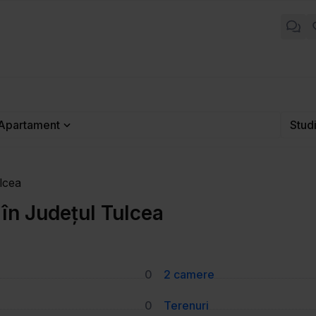
Apartament
Stud
lcea
 în Județul Tulcea
0
2 camere
0
Terenuri