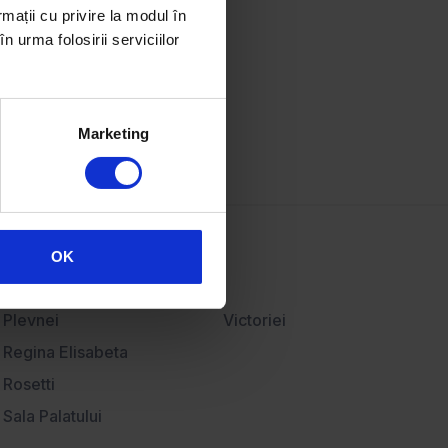
Resurse
rmații cu privire la modul în
n urma folosirii serviciilor
Articole imobiliare
Hartă imobiliară
Bănci partenere
Contact
Marketing
OK
Plevnei
Victoriei
Regina Elisabeta
Rosetti
Sala Palatului