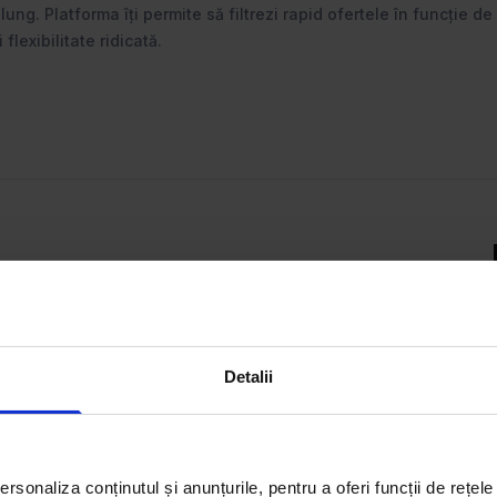
ng. Platforma îți permite să filtrezi rapid ofertele în funcție de 
flexibilitate ridicată.
act ce-ți trebuie – fie că vrei
estești într-un spațiu
te filtrele smart și descoperă
Detalii
rsonaliza conținutul și anunțurile, pentru a oferi funcții de rețele