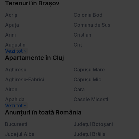
Calea Plevnei
Kogălniceanu
Terenuri
în
Brașov
ă
Calea Victoriei
Lahovari
m
Acriş
Colonia Bod
â
Apaţa
Comana de Sus
n
Arini
Cristian
t
u
Augustin
Criţ
l
Beclean
Crizbav
Apartamente
în
Cluj
u
Berivoi
Dălghiu
i
Aghireşu
Căpuşu Mare
Bod
Dejani
Aghireşu-Fabrici
Căpuşu Mic
Bran
Drăguş
Aiton
Cara
Braşov
Dridif
Apahida
Casele Miceşti
Budila
Drumul Carului
Aşchileu
Câţcău
Anunțuri
în
toată România
Cărpiniş
Dumbrăviţa
Aşchileu Mare
Cătina
Cheia
Bucureşti
Făgăraş
Judeţul Botoşani
Aşchileu Mic
Ceanu Mare
Cincşor
Judeţul Alba
Feldioara
Judeţul Brăila