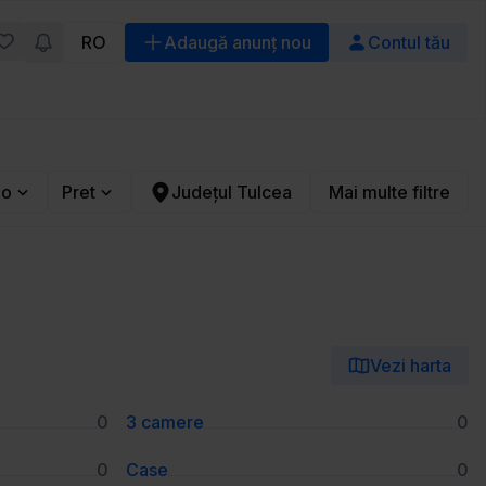
RO
Adaugă anunț nou
Contul tău
io
Pret
Județul Tulcea
Mai multe filtre
Vezi harta
0
3 camere
0
0
Case
0