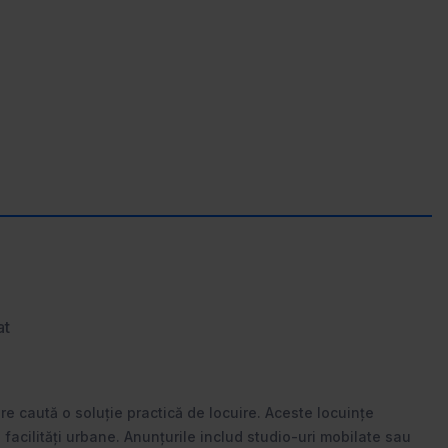
at
are caută o soluție practică de locuire. Aceste locuințe
 facilități urbane. Anunțurile includ studio-uri mobilate sau