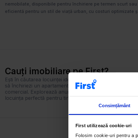
nemobilate, disponibile pentru închiriere pe termen scurt sau lu
eficientă pentru un stil de viață urban, cu costuri optimizate și 
Cauți imobiliare pe First?
Ești în căutarea locuinței ideale? Cu First, găsești rapid ex
să închiriezi un apartament, să cumperi o casă sau să inv
comercial. Explorează anunțuri actualizate zilnic, foloseș
locuința perfectă pentru tine!
Consimțământ
First utilizează cookie-uri
Folosim cookie-uri pentru a pe