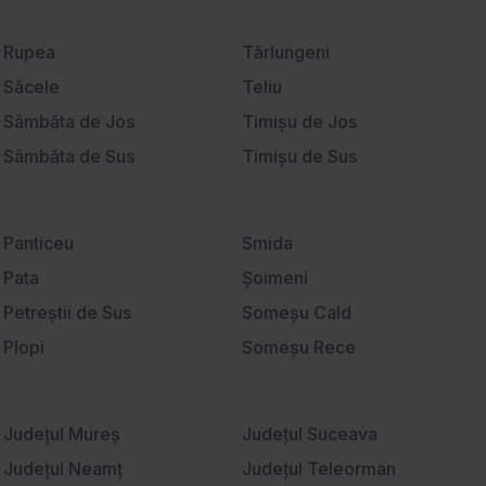
Ştirbei Vodă
Universitate
Rupea
Tărlungeni
Săcele
Teliu
Sâmbăta de Jos
Timişu de Jos
Sâmbăta de Sus
Timişu de Sus
Sânpetru
Tohanu Nou
Satu Nou
Ucea de Jos
Panticeu
Smida
Sebeş
Vama Buzăului
Pata
Şoimeni
Şercaia
Veneţia de Jos
Petreştii de Sus
Someşu Cald
Şercăiţa
Victoria
Plopi
Someşu Rece
Şimon
Viştişoara
Poiana Horea
Stolna
Şinca Nouă
Vlădeni
Popeşti
Sub Coastă
Şirnea
Judeţul Mureş
Voila
Judeţul Suceava
Rădaia
Suceagu
Sohodol
Judeţul Neamţ
Voivodeni
Judeţul Teleorman