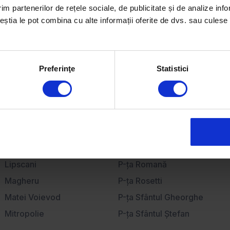
Închiriază
im partenerilor de rețele sociale, de publicitate și de analize info
ceștia le pot combina cu alte informații oferite de dvs. sau culese î
Apartamente de închiriat
Case de închiriat
Birouri de închiriat
Spații comerciale de închiriat
Preferinţe
Statistici
Lipscani
P-ţa Romană
Magheru
P-ţa Rosetti
Matei Voievod
P-ţa Sfântul Gheorghe
Mitropolie
P-ţa Sfântul Ştefan