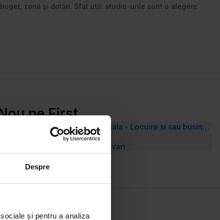
buget, zonă și dotări. Sfat util: studio-urile sunt o alegere
Nou pe First
Prel Ghencea Vila multiunctionala - Locuire si sau business
Vânzare Teren Șelimbăr
Vânzare Teren Strada Ion Lahovari
Despre
 sociale și pentru a analiza