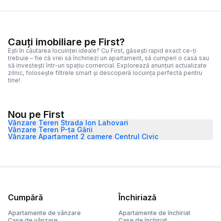
Cauți imobiliare pe First?
Ești în căutarea locuinței ideale? Cu First, găsești rapid exact ce-ți
trebuie – fie că vrei să închiriezi un apartament, să cumperi o casă sau
să investești într-un spațiu comercial. Explorează anunțuri actualizate
zilnic, folosește filtrele smart și descoperă locuința perfectă pentru
tine!
Nou pe First
Vânzare Teren Strada Ion Lahovari
Vânzare Teren P-ța Gării
Vânzare Apartament 2 camere Centrul Civic
Cumpără
Închiriază
Apartamente de vânzare
Apartamente de închiriat
Case de vânzare
Case de închiriat