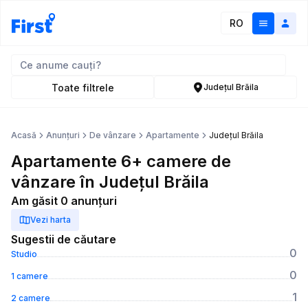
RO
Toate filtrele
Județul Brăila
Acasă
Anunțuri
De vânzare
Apartamente
Județul Brăila
Apartamente 6+ camere de
vânzare în Județul Brăila
Am găsit 0 anunțuri
Vezi harta
Sugestii de căutare
0
Studio
0
1 camere
1
2 camere