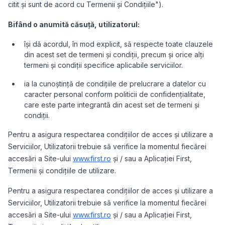
citit și sunt de acord cu Termenii și Condițiile").
Bifând o anumită căsuță, utilizatorul:
își dă acordul, în mod explicit, să respecte toate clauzele
din acest set de termeni și condiții, precum și orice alți
termeni și condiții specifice aplicabile serviciilor.
ia la cunoștință de condițiile de prelucrare a datelor cu
caracter personal conform politicii de confidențialitate,
care este parte integrantă din acest set de termeni și
condiții.
Pentru a asigura respectarea condițiilor de acces și utilizare a
Serviciilor, Utilizatorii trebuie să verifice la momentul fiecărei
accesări a Site-ului
www.first.ro
și / sau a Aplicației First,
Termenii și condițiile de utilizare.
Pentru a asigura respectarea condițiilor de acces și utilizare a
Serviciilor, Utilizatorii trebuie să verifice la momentul fiecărei
accesări a Site-ului
www.first.ro
și / sau a Aplicației First,