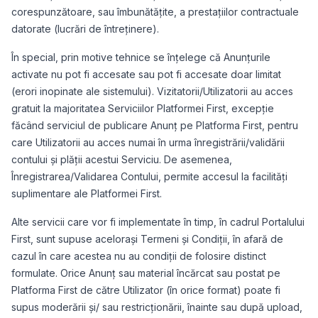
corespunzătoare, sau îmbunătățite, a prestațiilor contractuale
datorate (lucrări de întreținere).
În special, prin motive tehnice se înțelege că Anunțurile
activate nu pot fi accesate sau pot fi accesate doar limitat
(erori inopinate ale sistemului). Vizitatorii/Utilizatorii au acces
gratuit la majoritatea Serviciilor Platformei First, excepție
făcând serviciul de publicare Anunț pe Platforma First, pentru
care Utilizatorii au acces numai în urma înregistrării/validării
contului și plății acestui Serviciu. De asemenea,
Înregistrarea/Validarea Contului, permite accesul la facilități
suplimentare ale Platformei First.
Alte servicii care vor fi implementate în timp, în cadrul Portalului
First, sunt supuse acelorași Termeni și Condiții, în afară de
cazul în care acestea nu au condiții de folosire distinct
formulate. Orice Anunț sau material încărcat sau postat pe
Platforma First de către Utilizator (în orice format) poate fi
supus moderării și/ sau restricționării, înainte sau după upload,