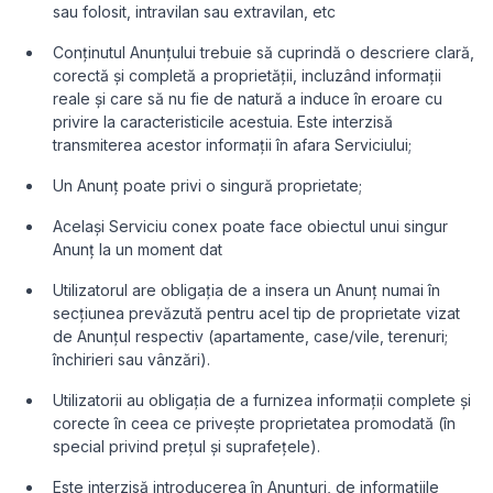
sau folosit, intravilan sau extravilan, etc
Conținutul Anunțului trebuie să cuprindă o descriere clară,
corectă și completă a proprietății, incluzând informații
reale și care să nu fie de natură a induce în eroare cu
privire la caracteristicile acestuia. Este interzisă
transmiterea acestor informații în afara Serviciului;
Un Anunț poate privi o singură proprietate;
Același Serviciu conex poate face obiectul unui singur
Anunț la un moment dat
Utilizatorul are obligația de a insera un Anunț numai în
secțiunea prevăzută pentru acel tip de proprietate vizat
de Anunțul respectiv (apartamente, case/vile, terenuri;
închirieri sau vânzări).
Utilizatorii au obligația de a furnizea informații complete și
corecte în ceea ce privește proprietatea promodată (în
special privind prețul și suprafețele).
Este interzisă introducerea în Anunțuri, de informațiile