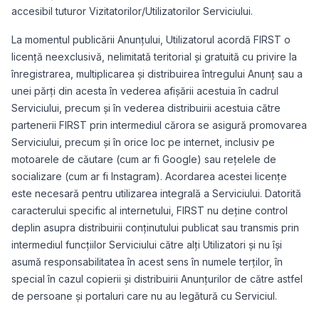
accesibil tuturor Vizitatorilor/Utilizatorilor Serviciului.
La momentul publicării Anunțului, Utilizatorul acordă FIRST o
licență neexclusivă, nelimitată teritorial și gratuită cu privire la
înregistrarea, multiplicarea și distribuirea întregului Anunț sau a
unei părți din acesta în vederea afișării acestuia în cadrul
Serviciului, precum și în vederea distribuirii acestuia către
partenerii FIRST prin intermediul cărora se asigură promovarea
Serviciului, precum și în orice loc pe internet, inclusiv pe
motoarele de căutare (cum ar fi Google) sau rețelele de
socializare (cum ar fi Instagram). Acordarea acestei licențe
este necesară pentru utilizarea integrală a Serviciului. Datorită
caracterului specific al internetului, FIRST nu deține control
deplin asupra distribuirii conținutului publicat sau transmis prin
intermediul funcțiilor Serviciului către alți Utilizatori și nu își
asumă responsabilitatea în acest sens în numele terților, în
special în cazul copierii și distribuirii Anunțurilor de către astfel
de persoane și portaluri care nu au legătură cu Serviciul.