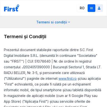
RO
Termeni si condiții
Termeni și Condiții
Prezentul document stabilește raporturile dintre S.C. First
Digital Imobiliare S.R.L. (denumită în continuare "Societatea"
sau "FIRST") | CUI: 51078640 | Nr. de ordine în registrul
comerțului: J2024051390000 | Bucureşti Sectorul 1, Strada LT.
RADU BELLER, Nr. 3-5, și persoanele care utilizează
("Utilizatorul") paginile de internet
www.first.ro
și/sau aplicația
"First" echivalentă, ce poate fi rulată pe un echipament
informatic mobil, de tipul smartphone și/sau tabletă disponibilă
în magazinele de aplicații mobile (cum ar fi Google Play sau
App Store) ("Aplicația First") și/sau serviciile oferite de