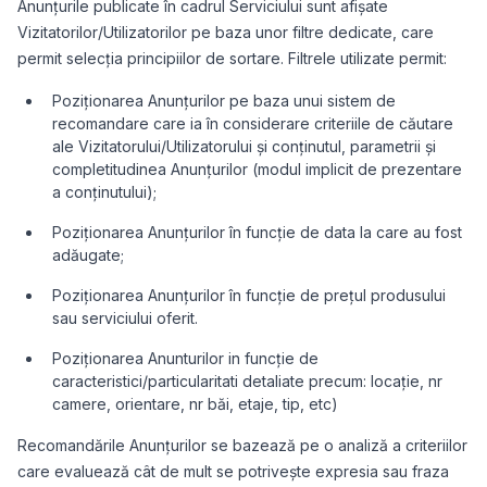
Anunțurile publicate în cadrul Serviciului sunt afișate
Vizitatorilor/Utilizatorilor pe baza unor filtre dedicate, care
permit selecția principiilor de sortare. Filtrele utilizate permit:
Poziționarea Anunțurilor pe baza unui sistem de
recomandare care ia în considerare criteriile de căutare
ale Vizitatorului/Utilizatorului și conținutul, parametrii și
completitudinea Anunțurilor (modul implicit de prezentare
a conținutului);
Poziționarea Anunțurilor în funcție de data la care au fost
adăugate;
Poziționarea Anunțurilor în funcție de prețul produsului
sau serviciului oferit.
Poziționarea Anunturilor in funcție de
caracteristici/particularitati detaliate precum: locație, nr
camere, orientare, nr băi, etaje, tip, etc)
Recomandările Anunțurilor se bazează pe o analiză a criteriilor
care evaluează cât de mult se potrivește expresia sau fraza