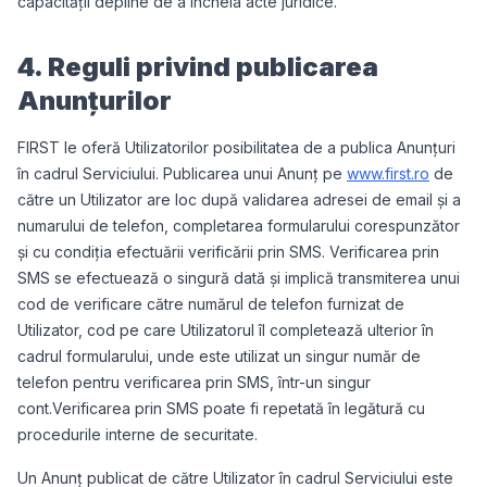
capacității depline de a încheia acte juridice.
4. Reguli privind publicarea
Anunțurilor
FIRST le oferă Utilizatorilor posibilitatea de a publica Anunțuri
în cadrul Serviciului. Publicarea unui Anunț pe
www.first.ro
de
către un Utilizator are loc după validarea adresei de email și a
numarului de telefon, completarea formularului corespunzător
și cu condiția efectuării verificării prin SMS. Verificarea prin
SMS se efectuează o singură dată și implică transmiterea unui
cod de verificare către numărul de telefon furnizat de
Utilizator, cod pe care Utilizatorul îl completează ulterior în
cadrul formularului, unde este utilizat un singur număr de
telefon pentru verificarea prin SMS, într-un singur
cont.Verificarea prin SMS poate fi repetată în legătură cu
procedurile interne de securitate.
Un Anunț publicat de către Utilizator în cadrul Serviciului este