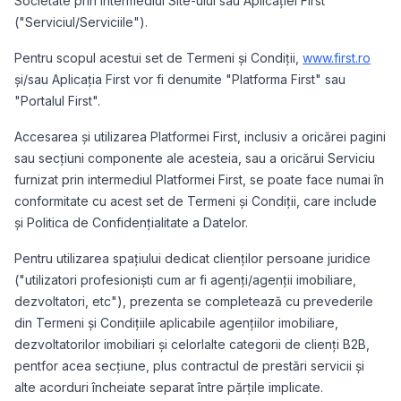
Societate prin intermediul Site-ului sau Aplicației First
("Serviciul/Serviciile").
Pentru scopul acestui set de Termeni și Condiții,
www.first.ro
și/sau Aplicația First vor fi denumite "Platforma First" sau
"Portalul First".
Accesarea și utilizarea Platformei First, inclusiv a oricărei pagini
sau secțiuni componente ale acesteia, sau a oricărui Serviciu
furnizat prin intermediul Platformei First, se poate face numai în
conformitate cu acest set de Termeni și Condiții, care include
și Politica de Confidențialitate a Datelor.
Pentru utilizarea spațiului dedicat clienților persoane juridice
("utilizatori profesioniști cum ar fi agenți/agenții imobiliare,
dezvoltatori, etc"), prezenta se completează cu prevederile
din Termeni și Condițiile aplicabile agențiilor imobiliare,
dezvoltatorilor imobiliari și celorlalte categorii de clienți B2B,
pentfor acea secțiune, plus contractul de prestări servicii și
alte acorduri încheiate separat între părțile implicate.