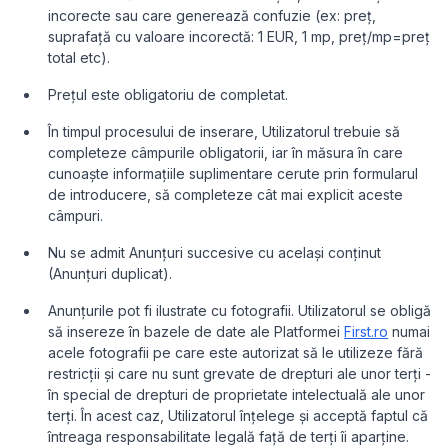
incorecte sau care generează confuzie (ex: preț,
suprafață cu valoare incorectă: 1 EUR, 1 mp, preț/mp=preț
total etc).
Prețul este obligatoriu de completat.
În timpul procesului de inserare, Utilizatorul trebuie să
completeze câmpurile obligatorii, iar în măsura în care
cunoaște informațiile suplimentare cerute prin formularul
de introducere, să completeze cât mai explicit aceste
câmpuri.
Nu se admit Anunțuri succesive cu același conținut
(Anunțuri duplicat).
Anunțurile pot fi ilustrate cu fotografii. Utilizatorul se obligă
să insereze în bazele de date ale Platformei
First.ro
numai
acele fotografii pe care este autorizat să le utilizeze fără
restricții și care nu sunt grevate de drepturi ale unor terți -
în special de drepturi de proprietate intelectuală ale unor
terți. În acest caz, Utilizatorul înțelege și acceptă faptul că
întreaga responsabilitate legală față de terți îi aparține.