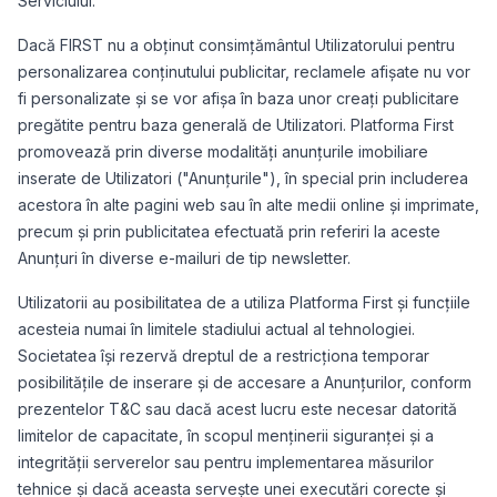
Serviciului.
Dacă FIRST nu a obținut consimțământul Utilizatorului pentru
personalizarea conținutului publicitar, reclamele afișate nu vor
fi personalizate și se vor afișa în baza unor creați publicitare
pregătite pentru baza generală de Utilizatori. Platforma First
promovează prin diverse modalități anunțurile imobiliare
inserate de Utilizatori ("Anunțurile"), în special prin includerea
acestora în alte pagini web sau în alte medii online și imprimate,
precum și prin publicitatea efectuată prin referiri la aceste
Anunțuri în diverse e-mailuri de tip newsletter.
Utilizatorii au posibilitatea de a utiliza Platforma First și funcțiile
acesteia numai în limitele stadiului actual al tehnologiei.
Societatea își rezervă dreptul de a restricționa temporar
posibilitățile de inserare și de accesare a Anunțurilor, conform
prezentelor T&C sau dacă acest lucru este necesar datorită
limitelor de capacitate, în scopul menținerii siguranței și a
integrității serverelor sau pentru implementarea măsurilor
tehnice și dacă aceasta servește unei executări corecte și