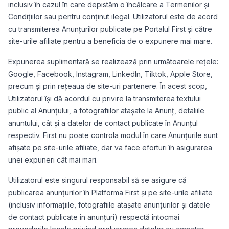
inclusiv în cazul în care depistăm o încălcare a Termenilor și
Condițiilor sau pentru conținut ilegal. Utilizatorul este de acord
cu transmiterea Anunțurilor publicate pe Portalul First și către
site-urile afiliate pentru a beneficia de o expunere mai mare.
Expunerea suplimentară se realizează prin următoarele rețele:
Google, Facebook, Instagram, LinkedIn, Tiktok, Apple Store,
precum și prin rețeaua de site-uri partenere. În acest scop,
Utilizatorul își dă acordul cu privire la transmiterea textului
public al Anunțului, a fotografiilor atașate la Anunț, detaliile
anuntului, cât și a datelor de contact publicate în Anunțul
respectiv. First nu poate controla modul în care Anunțurile sunt
afișate pe site-urile afiliate, dar va face eforturi în asigurarea
unei expuneri cât mai mari.
Utilizatorul este singurul responsabil să se asigure că
publicarea anunțurilor în Platforma First și pe site-urile afiliate
(inclusiv informațiile, fotografiile atașate anunțurilor şi datele
de contact publicate în anunțuri) respectă întocmai