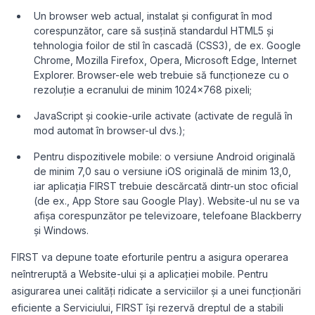
Un browser web actual, instalat și configurat în mod
corespunzător, care să susțină standardul HTML5 și
tehnologia foilor de stil în cascadă (CSS3), de ex. Google
Chrome, Mozilla Firefox, Opera, Microsoft Edge, Internet
Explorer. Browser-ele web trebuie să funcționeze cu o
rezoluție a ecranului de minim 1024x768 pixeli;
JavaScript și cookie-urile activate (activate de regulă în
mod automat în browser-ul dvs.);
Pentru dispozitivele mobile: o versiune Android originală
de minim 7,0 sau o versiune iOS originală de minim 13,0,
iar aplicația FIRST trebuie descărcată dintr-un stoc oficial
(de ex., App Store sau Google Play). Website-ul nu se va
afișa corespunzător pe televizoare, telefoane Blackberry
și Windows.
FIRST va depune toate eforturile pentru a asigura operarea
neîntreruptă a Website-ului și a aplicației mobile. Pentru
asigurarea unei calități ridicate a serviciilor și a unei funcționări
eficiente a Serviciului, FIRST își rezervă dreptul de a stabili