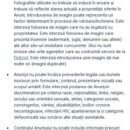
Fotografiile utilizate nu trebuie să inducă în eroare și
trebuie să reflecte starea actuală a proprietății oferite în
Anunț. Introducerea de imagini poate reprezenta un
factor determinant în procesul de vânzare/închiriere. Este
interzisă folosirea de imagini care nu au legătură cu
proprietatea. Este interzisă folosirea de imagini care
prezintă însemne (watermark, sigla, denumire sau altele)
ale altor site-uri imobiliare concurente. (Aici nu sunt
incluse site-urile agențiilor care au contractat servicii de la
First.ro
); Este interzisă introducerea unei imagini de mai
multe ori (imagini duplicate).
Anunțul nu poate încălca prevederile legale sau bunele
moravuri prin formulare, conținut, prezentare vizuală sau
scopul urmărit. Este interzisă postarea de Anunțuri
discriminatorii pe criteriul rasei, naționalității, limbii, religiei,
sexului sau orientării sexuale, etniei, categoriei sociale,
convingerilor, vârstei, dizabilităților, bolilor cronice
necontagioase, infectării HIV, apartenenței la o categorie
defavorizată sau oricăror alte situații asimilabile.
Conținutul Anunțului nu poate include informații precum: