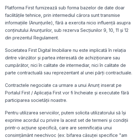
Platforma First furnizează sub forma bazelor de date doar
facilitățile tehnice, prin intermediul cărora sunt transmise
informațiile (Anunțurile), fără a exercita nicio influență asupra
conținutului Anunțurilor, sub rezerva Secțiunilor 9, 10, 11 și 12
din prezentul Regulament.
Societatea First Digital Imobiliare nu este implicată în relația
dintre vânzător și partea interesată de achiziționare sau
cumpărător, nici în calitate de intermediar, nici în calitate de
parte contractuală sau reprezentant al unei părți contractuale.
Contractele negociate ca urmare a unui Anunț inserat pe
Portalul First / Aplicația First vor fi încheiate și executate fără
participarea societății noastre.
Pentru utilizarea serviciilor, putem solicita utilizatorului să își
exprime acordul cu privire la acest set de termeni și condiții
printr-o acțiune specifică, care are semnificația unui
consimțământ neechivoc (ex: bifarea căsuței specifice "am