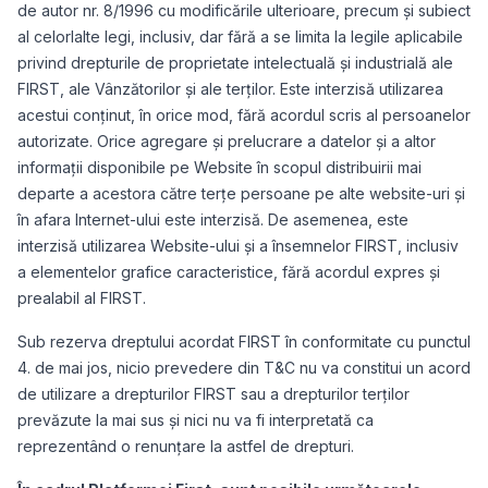
de autor nr. 8/1996 cu modificările ulterioare, precum și subiect
al celorlalte legi, inclusiv, dar fără a se limita la legile aplicabile
privind drepturile de proprietate intelectuală și industrială ale
FIRST, ale Vânzătorilor și ale terților. Este interzisă utilizarea
acestui conținut, în orice mod, fără acordul scris al persoanelor
autorizate. Orice agregare și prelucrare a datelor și a altor
informații disponibile pe Website în scopul distribuirii mai
departe a acestora către terțe persoane pe alte website-uri și
în afara Internet-ului este interzisă. De asemenea, este
interzisă utilizarea Website-ului și a însemnelor FIRST, inclusiv
a elementelor grafice caracteristice, fără acordul expres și
prealabil al FIRST.
Sub rezerva dreptului acordat FIRST în conformitate cu punctul
4. de mai jos, nicio prevedere din T&C nu va constitui un acord
de utilizare a drepturilor FIRST sau a drepturilor terților
prevăzute la mai sus și nici nu va fi interpretată ca
reprezentând o renunțare la astfel de drepturi.