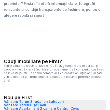
proprietar? First.ro îți oferă informații clare, fotografii
relevante și condiții transparente de închiriere, pentru o
alegere rapidă și sigură.
Cauți imobiliare pe First?
Ești în căutarea locuinței ideale? Cu First, găsești rapid exact ce-ți
trebuie – fie că vrei să închiriezi un apartament, să cumperi o casă sau
să investești într-un spațiu comercial. Explorează anunțuri actualizate
zilnic, folosește filtrele smart și descoperă locuința perfectă pentru
tine!
Nou pe First
Vânzare Teren Strada Ion Lahovari
Vânzare Teren P-ța Gării
Vânzare Apartament 2 camere Centrul Civic