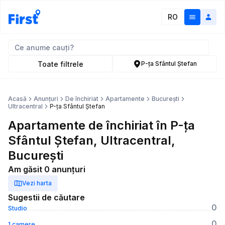
RO
Toate filtrele
P-ța Sfântul Ștefan
Acasă
Anunțuri
De închiriat
Apartamente
București
Ultracentral
P-ța Sfântul Ștefan
Apartamente de închiriat în P-ța
Sfântul Ștefan, Ultracentral,
București
Am găsit 0 anunțuri
Vezi harta
Sugestii de căutare
0
Studio
0
1 camere