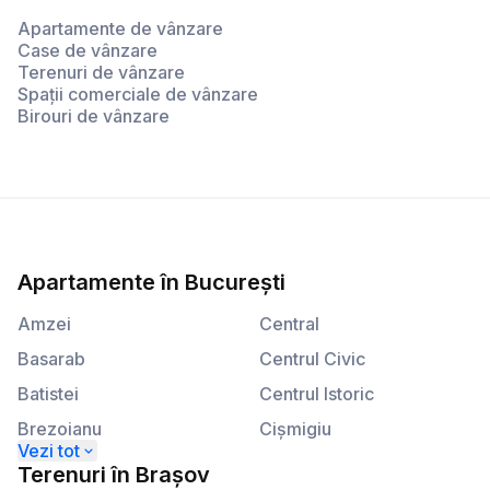
Apartamente de vânzare
Case de vânzare
Terenuri de vânzare
Spații comerciale de vânzare
Birouri de vânzare
Apartamente
în
București
Amzei
Central
Basarab
Centrul Civic
Batistei
Centrul Istoric
Brezoianu
Cişmigiu
Calea Plevnei
Kogălniceanu
Terenuri
în
Brașov