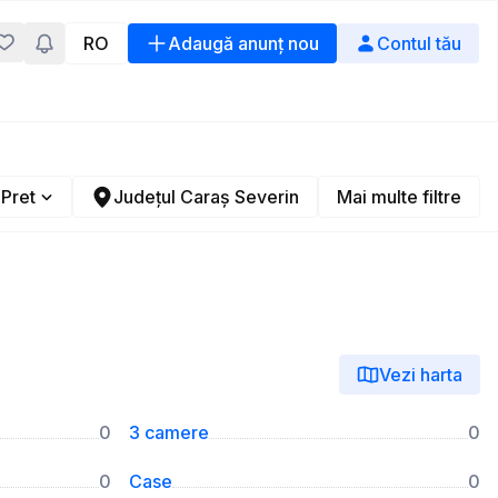
RO
Adaugă anunț nou
Contul tău
Pret
Județul Caraș Severin
Mai multe filtre
Vezi harta
0
3 camere
0
0
Case
0