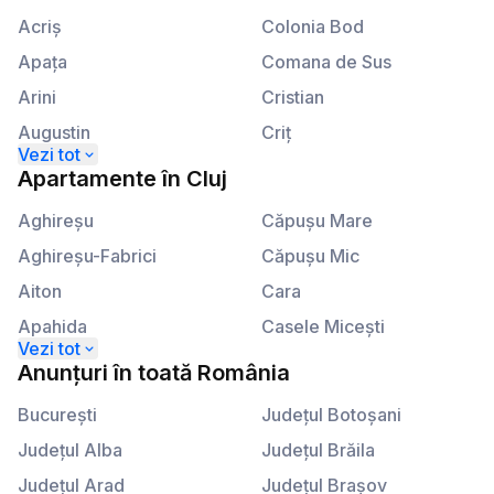
Calea Victoriei
Lahovari
Acriş
Colonia Bod
Apaţa
Comana de Sus
Arini
Cristian
Augustin
Criţ
Beclean
Crizbav
Apartamente
în
Cluj
Berivoi
Dălghiu
Aghireşu
Căpuşu Mare
Bod
Dejani
Aghireşu-Fabrici
Căpuşu Mic
Bran
Drăguş
Aiton
Cara
Braşov
Dridif
Apahida
Casele Miceşti
Budila
Drumul Carului
Aşchileu
Câţcău
Anunțuri
în
toată România
Cărpiniş
Dumbrăviţa
Aşchileu Mare
Cătina
Cheia
Bucureşti
Făgăraş
Judeţul Botoşani
Aşchileu Mic
Ceanu Mare
Cincşor
Judeţul Alba
Feldioara
Judeţul Brăila
Băbuţiu
Cetan
Cincu
Judeţul Arad
Fundata
Judeţul Braşov