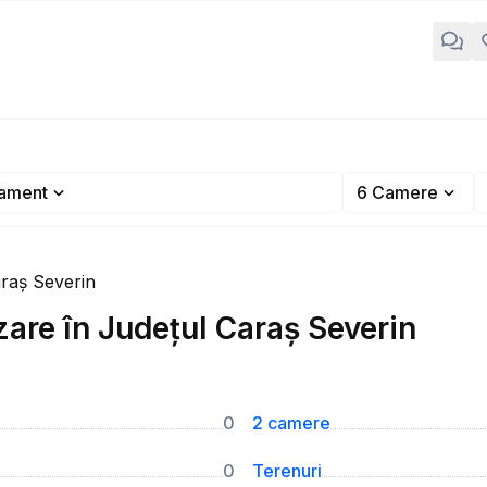
ament
6 Camere
raș Severin
re în Județul Caraș Severin
0
2 camere
0
Terenuri