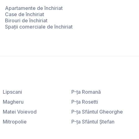
Apartamente de închiriat
Case de închiriat
Birouri de închiriat
Spații comerciale de închiriat
Lipscani
P-ţa Romană
Magheru
P-ţa Rosetti
Matei Voievod
P-ţa Sfântul Gheorghe
Mitropolie
P-ţa Sfântul Ştefan
P-ţa Amzei
P-ţa Sfinţii Voievozi