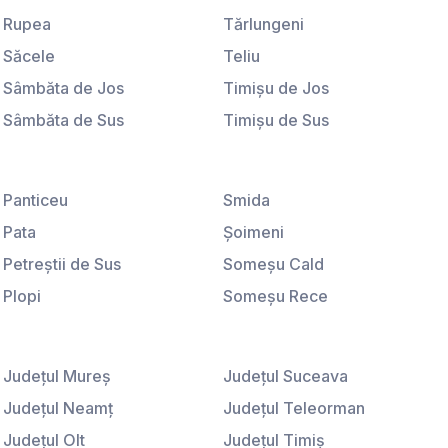
Universitate
Rupea
Tărlungeni
Săcele
Teliu
Sâmbăta de Jos
Timişu de Jos
Sâmbăta de Sus
Timişu de Sus
Sânpetru
Tohanu Nou
Satu Nou
Ucea de Jos
Panticeu
Smida
Sebeş
Vama Buzăului
Pata
Şoimeni
Şercaia
Veneţia de Jos
Petreştii de Sus
Someşu Cald
Şercăiţa
Victoria
Plopi
Someşu Rece
Şimon
Viştişoara
Poiana Horea
Stolna
Şinca Nouă
Vlădeni
Popeşti
Sub Coastă
Şirnea
Judeţul Mureş
Voila
Judeţul Suceava
Rădaia
Suceagu
Sohodol
Judeţul Neamţ
Voivodeni
Judeţul Teleorman
Râşca
Ţaga
Şona
Judeţul Olt
Vulcan
Judeţul Timiş