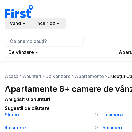
Vând
Închiriez
De vânzare
Apart
Acasă
Anunțuri
De vânzare
Apartamente
Județul Ca
Apartamente 6+ camere de vânza
Am găsit 0 anunțuri
Sugestii de căutare
Studio
0
1 camere
4 camere
0
5 camere