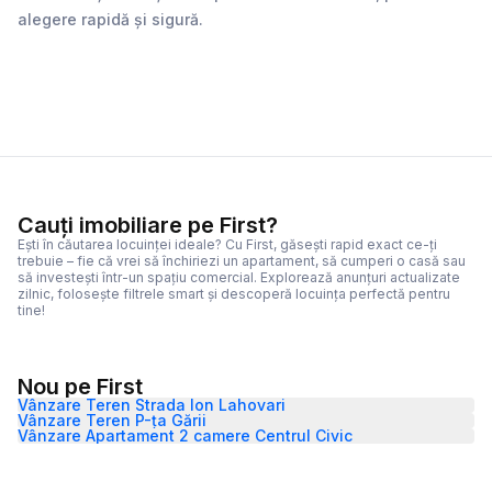
alegere rapidă și sigură.
Cauți imobiliare pe First?
Ești în căutarea locuinței ideale? Cu First, găsești rapid exact ce-ți
trebuie – fie că vrei să închiriezi un apartament, să cumperi o casă sau
să investești într-un spațiu comercial. Explorează anunțuri actualizate
zilnic, folosește filtrele smart și descoperă locuința perfectă pentru
tine!
Nou pe First
Vânzare Teren Strada Ion Lahovari
Vânzare Teren P-ța Gării
Vânzare Apartament 2 camere Centrul Civic