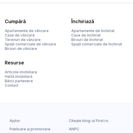
Cumpără
Închiriază
Apartamente de vânzare
Apartamente de închiriat
Case de vânzare
Case de închiriat
Terenuri de vânzare
Birouri de închiriat
Spații comerciale de vânzare
Spații comerciale de închiriat
Birouri de vânzare
Resurse
Articole imobiliare
Hartă imobiliară
Bănci partenere
Contact
Ajutor
Citește blog-ul First.ro
Publicare și promovare
ANPC