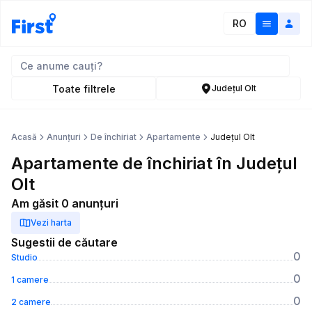
RO
Toate filtrele
Județul Olt
Acasă
Anunțuri
De închiriat
Apartamente
Județul Olt
Apartamente de închiriat în Județul
Olt
Am găsit 0 anunțuri
Vezi harta
Sugestii de căutare
0
Studio
0
1 camere
0
2 camere