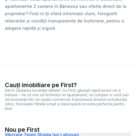
apartamente 2 camere în Băneasa sau oferte direct de la
proprietar? First.ro îți oferă informații clare, fotografii
relevante și condiții transparente de închiriere, pentru o
alegere rapidă și sigură.
Cauți imobiliare pe First?
Ești în căutarea locuinței ideale? Cu First, găsești rapid exact ce-ți
trebuie – fie că vrei să închiriezi un apartament, să cumperi o casă sau
să investești într-un spațiu comercial. Explorează anunțuri actualizate
zilnic, folosește filtrele smart și descoperă locuința perfectă pentru
tine!
Nou pe First
Vânzare Teren Strada Ion Lahovari