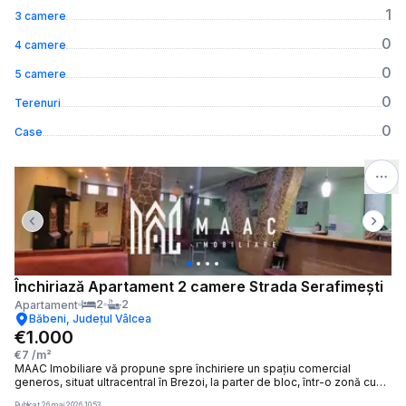
1
3 camere
0
4 camere
0
5 camere
0
Terenuri
0
Case
Previous slide
Next 
Închiriază Apartament 2 camere Strada Serafimeşti
2
2
Apartament
Băbeni, Județul Vâlcea
€1.000
€7
/m²
MAAC Imobiliare vă propune spre închiriere un spațiu comercial
generos, situat ultracentral în Brezoi, la parter de bloc, într-o zonă cu
vizibilitate foarte bună și acces facil. Proprietatea este amplasată în
Publicat
26 mai 2026 10:53