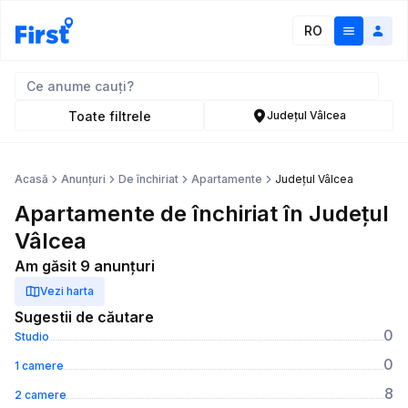
RO
Toate filtrele
Județul Vâlcea
Acasă
Anunțuri
De închiriat
Apartamente
Județul Vâlcea
Apartamente de închiriat în Județul
Vâlcea
Am găsit 9 anunțuri
Vezi harta
Sugestii de căutare
0
Studio
0
1 camere
8
2 camere