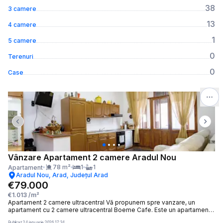
38
3 camere
13
4 camere
1
5 camere
0
Terenuri
0
Case
Previous slide
Next 
Vânzare Apartament 2 camere Aradul Nou
78
m²
1
1
Apartament
Aradul Nou, Arad, Județul Arad
€79.000
€1.013
/m²
Apartament 2 camere ultracentral Vă propunem spre vanzare, un
apartament cu 2 camere ultracentral Boeme Cafe. Este un apartament
deosebit, situat într-o clădire monument istoric, având suprafață
Publicat
24 ianuarie 2026 17:34