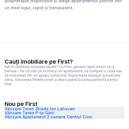
proprietățile disponibile și alege apartamentul potrivit într-
un mod sigur, rapid și transparent.
Cauți imobiliare pe First?
Ești în căutarea locuinței ideale? Cu First, găsești rapid exact ce-ți
trebuie – fie că vrei să închiriezi un apartament, să cumperi o casă sau
să investești într-un spațiu comercial. Explorează anunțuri actualizate
zilnic, folosește filtrele smart și descoperă locuința perfectă pentru
tine!
Nou pe First
Vânzare Teren Strada Ion Lahovari
Vânzare Teren P-ța Gării
Vânzare Apartament 2 camere Centrul Civic