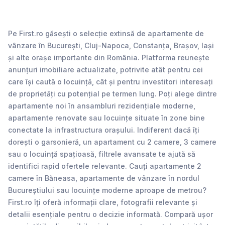
Pe First.ro găsești o selecție extinsă de apartamente de
vânzare în București, Cluj-Napoca, Constanța, Brașov, Iași
și alte orașe importante din România. Platforma reunește
anunțuri imobiliare actualizate, potrivite atât pentru cei
care își caută o locuință, cât și pentru investitori interesați
de proprietăți cu potențial pe termen lung. Poți alege dintre
apartamente noi în ansambluri rezidențiale moderne,
apartamente renovate sau locuințe situate în zone bine
conectate la infrastructura orașului. Indiferent dacă îți
dorești o garsonieră, un apartament cu 2 camere, 3 camere
sau o locuință spațioasă, filtrele avansate te ajută să
identifici rapid ofertele relevante. Cauți apartamente 2
camere în Băneasa, apartamente de vânzare în nordul
Bucureștiului sau locuințe moderne aproape de metrou?
First.ro îți oferă informații clare, fotografii relevante și
detalii esențiale pentru o decizie informată. Compară ușor