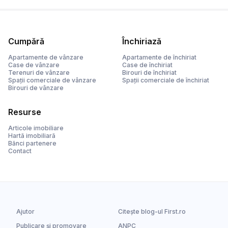
Cumpără
Închiriază
Apartamente de vânzare
Apartamente de închiriat
Case de vânzare
Case de închiriat
Terenuri de vânzare
Birouri de închiriat
Spații comerciale de vânzare
Spații comerciale de închiriat
Birouri de vânzare
Resurse
Articole imobiliare
Hartă imobiliară
Bănci partenere
Contact
Ajutor
Citește blog-ul First.ro
Publicare și promovare
ANPC