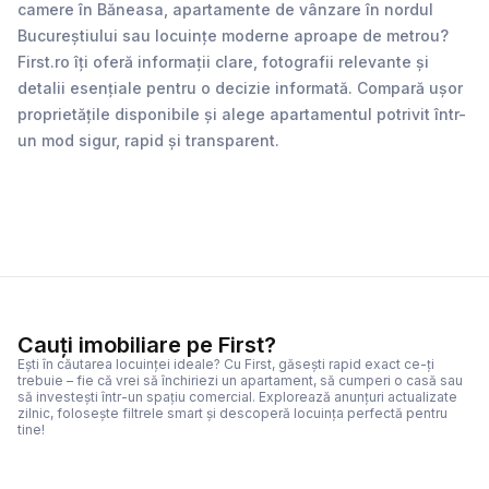
camere în Băneasa, apartamente de vânzare în nordul
Bucureștiului sau locuințe moderne aproape de metrou?
First.ro îți oferă informații clare, fotografii relevante și
detalii esențiale pentru o decizie informată. Compară ușor
proprietățile disponibile și alege apartamentul potrivit într-
un mod sigur, rapid și transparent.
Cauți imobiliare pe First?
Ești în căutarea locuinței ideale? Cu First, găsești rapid exact ce-ți
trebuie – fie că vrei să închiriezi un apartament, să cumperi o casă sau
să investești într-un spațiu comercial. Explorează anunțuri actualizate
zilnic, folosește filtrele smart și descoperă locuința perfectă pentru
tine!