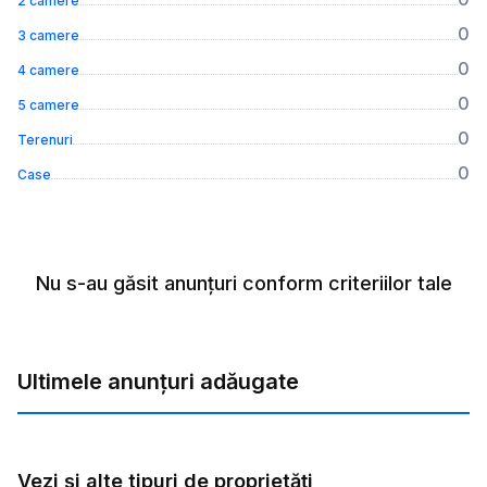
2 camere
0
3 camere
0
4 camere
0
5 camere
0
Terenuri
0
Case
Nu s-au găsit anunțuri conform criteriilor tale
Ultimele anunțuri adăugate
Vezi și alte tipuri de proprietăți