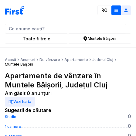
RO
Toate filtrele
Muntele Băișorii
Acasă
Anunțuri
De vânzare
Apartamente
Județul Cluj
Muntele Băișorii
Apartamente de vânzare în
Muntele Băișorii, Județul Cluj
Am găsit 0 anunțuri
Vezi harta
Sugestii de căutare
0
Studio
0
1 camere
0