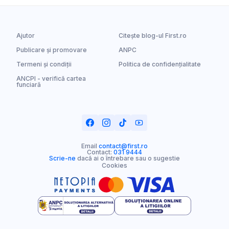
Ajutor
Citește blog-ul First.ro
Publicare și promovare
ANPC
Termeni și condiții
Politica de confidențialitate
ANCPI - verifică cartea
funciară
Email
contact@first.ro
Contact:
031 9444
Scrie-ne
dacă ai o întrebare sau o sugestie
Cookies