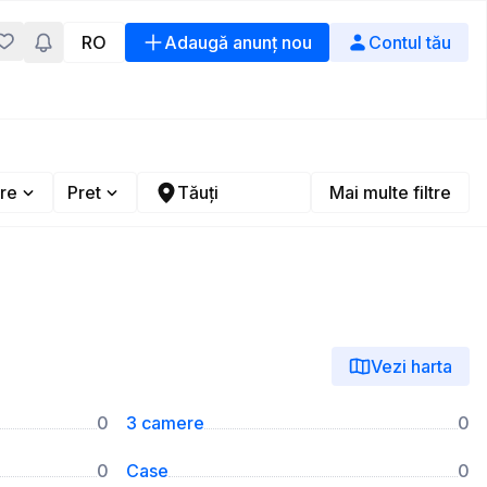
RO
Adaugă anunț nou
Contul tău
re
Pret
Tăuți
Mai multe filtre
Vezi harta
0
3 camere
0
0
Case
0