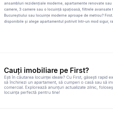
ansambluri rezidențiale moderne, apartamente renovate sau loc
camere, 3 camere sau o locuință spațioasă, filtrele avansate 
Bucureștiului sau locuințe moderne aproape de metrou? First.ro 
disponibile și alege apartamentul potrivit într-un mod sigur, r
Cauți imobiliare pe First?
Ești în căutarea locuinței ideale? Cu First, găsești rapid ex
să închiriezi un apartament, să cumperi o casă sau să inv
comercial. Explorează anunțuri actualizate zilnic, foloseș
locuința perfectă pentru tine!