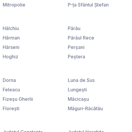
Mitropolie
P-ţa Sfântul Ştefan
P-ţa Amzei
P-ţa Sfinţii Voievozi
P-ţa Galaţi
P-ţa Victoriei
Hălchiu
Părău
Hărman
Pârâul Rece
Hârseni
Perşani
Hoghiz
Peştera
Homorod
Podu Oltului
Ileni
Poiana Braşov
Dorna
Luna de Sus
Lisa
Poiana Mărului
Feleacu
Lungeşti
Ludişor
Predeal
Fizeşu Gherlii
Măcicaşu
Lunca Calnicului
Predeluţ
Floreşti
Măguri-Răcătău
Măgura
Prejmer
Fodora
Mănăstireni
Măieruş
Purcăreni
Fundătura
Mărgău