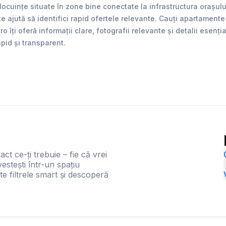
uințe situate în zone bine conectate la infrastructura orașului.
te ajută să identifici rapid ofertele relevante. Cauți apartame
îți oferă informații clare, fotografii relevante și detalii esenț
apid și transparent.
act ce-ți trebuie – fie că vrei
estești într-un spațiu
te filtrele smart și descoperă