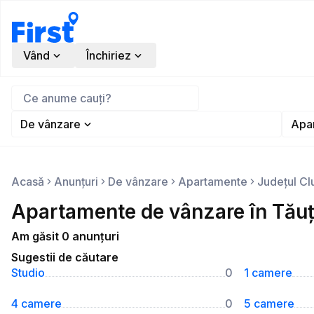
Vând
Închiriez
De vânzare
Apa
Acasă
Anunțuri
De vânzare
Apartamente
Județul Cl
Apartamente de vânzare în Tăuți
Am găsit 0 anunțuri
Sugestii de căutare
Studio
0
1 camere
4 camere
0
5 camere