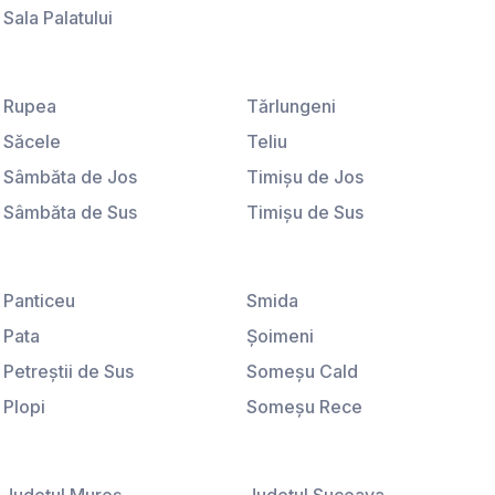
Sala Palatului
Ştirbei Vodă
Universitate
Rupea
Tărlungeni
Săcele
Teliu
Sâmbăta de Jos
Timişu de Jos
Sâmbăta de Sus
Timişu de Sus
Sânpetru
Tohanu Nou
Satu Nou
Ucea de Jos
Panticeu
Smida
Sebeş
Vama Buzăului
Pata
Şoimeni
Şercaia
Veneţia de Jos
Petreştii de Sus
Someşu Cald
Şercăiţa
Victoria
Plopi
Someşu Rece
Şimon
Viştişoara
Poiana Horea
Stolna
Şinca Nouă
Vlădeni
Popeşti
Sub Coastă