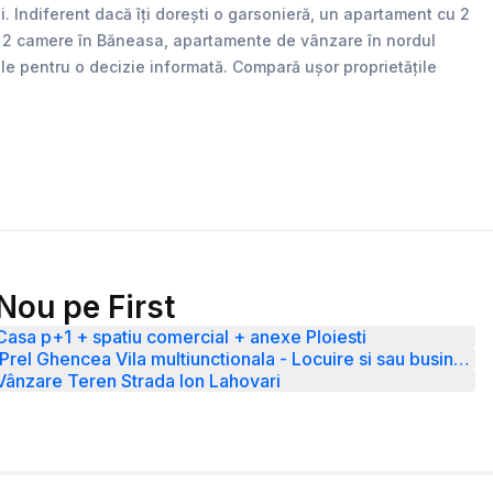
 Indiferent dacă îți dorești o garsonieră, un apartament cu 2
nte 2 camere în Băneasa, apartamente de vânzare în nordul
iale pentru o decizie informată. Compară ușor proprietățile
Nou pe First
Casa p+1 + spatiu comercial + anexe Ploiesti
Prel Ghencea Vila multiunctionala - Locuire si sau business
Vânzare Teren Strada Ion Lahovari