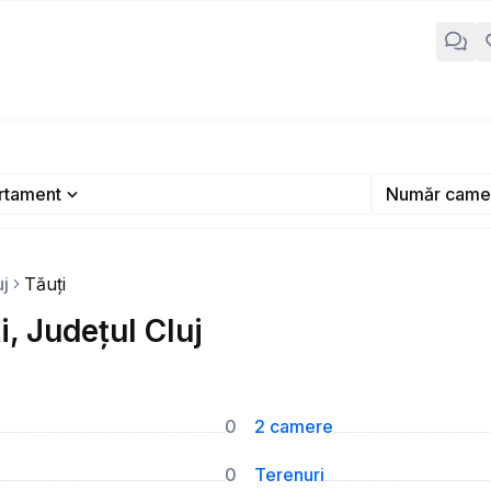
rtament
Număr came
uj
Tăuți
, Județul Cluj
0
2 camere
0
Terenuri