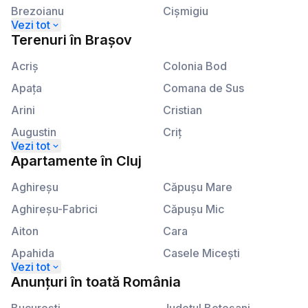
Brezoianu
Cişmigiu
Calea Plevnei
Kogălniceanu
Terenuri
în
Brașov
Calea Victoriei
Lahovari
Acriş
Colonia Bod
Apaţa
Comana de Sus
Arini
Cristian
Augustin
Criţ
Beclean
Crizbav
Apartamente
în
Cluj
Berivoi
Dălghiu
Aghireşu
Căpuşu Mare
Bod
Dejani
Aghireşu-Fabrici
Căpuşu Mic
Bran
Drăguş
Aiton
Cara
Braşov
Dridif
Apahida
Casele Miceşti
Budila
Drumul Carului
Aşchileu
Câţcău
Anunțuri
în
toată România
Cărpiniş
Dumbrăviţa
Aşchileu Mare
Cătina