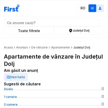
RO
Toate filtrele
Județul Dolj
Acasă
Anunțuri
De vânzare
Apartamente
Județul Dolj
Apartamente de vânzare în Județul
Dolj
Am găsit un anunț
Vezi harta
Sugestii de căutare
0
Studio
0
1 camere
0
2 camere