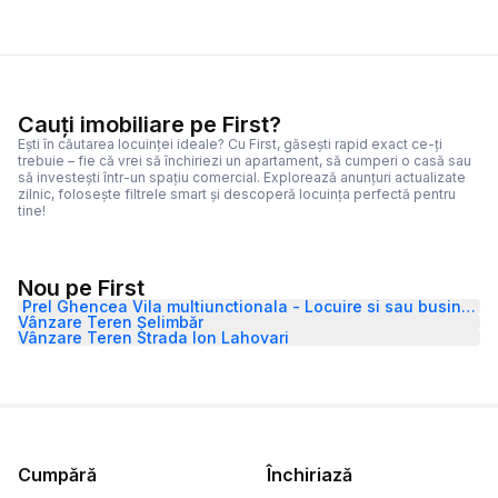
Cauți imobiliare pe First?
Ești în căutarea locuinței ideale? Cu First, găsești rapid exact ce-ți
trebuie – fie că vrei să închiriezi un apartament, să cumperi o casă sau
să investești într-un spațiu comercial. Explorează anunțuri actualizate
zilnic, folosește filtrele smart și descoperă locuința perfectă pentru
tine!
Nou pe First
Prel Ghencea Vila multiunctionala - Locuire si sau business
Vânzare Teren Șelimbăr
Vânzare Teren Strada Ion Lahovari
Cumpără
Închiriază