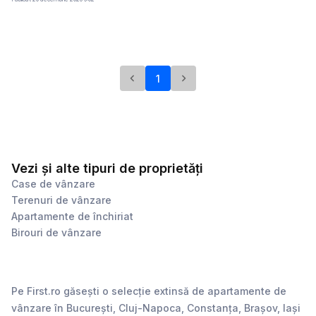
etaje de pe Str. Unirii. Are vedere bilaterală, cu 3 balcoane care dau
spre Str. Unirii. Este pretabil pentru cabinet medical, de avocatură, sau
birou notarial. Având vizibilitate perfectă pe Calea Unirii la km. 0 într-o
zonă pietonală extrem de circulată. Poate fi și o investiție în contextul
economic nesigur al lumii de azi, chiria lunară depășind 700 de euro.
1
Vezi și alte tipuri de proprietăți
Case de vânzare
Terenuri de vânzare
Apartamente de închiriat
Birouri de vânzare
Pe First.ro găsești o selecție extinsă de apartamente de
vânzare în București, Cluj-Napoca, Constanța, Brașov, Iași