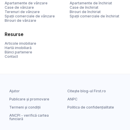
Apartamente de vânzare
Apartamente de închiriat
Case de vânzare
Case de închiriat
Terenuri de vânzare
Birouri de închiriat
Spații comerciale de vânzare
Spații comerciale de închiriat
Birouri de vânzare
Resurse
Articole imobiliare
Hartă imobiliară
Bănci partenere
Contact
Ajutor
Citește blog-ul First.ro
Publicare și promovare
ANPC
Termeni și condiții
Politica de confidențialitate
ANCPI - verifică cartea
funciară