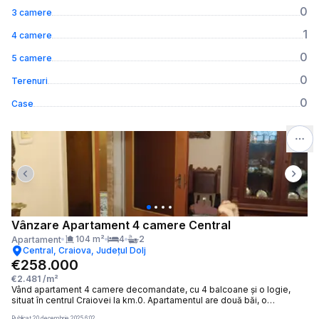
0
3 camere
1
4 camere
0
5 camere
0
Terenuri
0
Case
Previous slide
Next 
Vânzare Apartament 4 camere Central
104
m²
4
2
Apartament
Central, Craiova, Județul Dolj
€258.000
€2.481
/m²
Vând apartament 4 camere decomandate, cu 4 balcoane și o logie,
situat în centrul Craiovei la km.0. Apartamentul are două băi, o
suprafață totală de 104 mp. și este situat la etajul 1 al unui bloc cu patru
Publicat
20 decembrie 2025 6:02