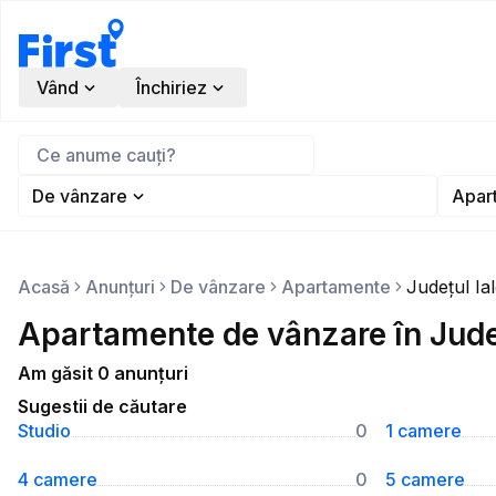
Vând
Închiriez
De vânzare
Apar
Acasă
Anunțuri
De vânzare
Apartamente
Județul Ia
Apartamente de vânzare în Jude
Am găsit 0 anunțuri
Sugestii de căutare
Studio
0
1 camere
4 camere
0
5 camere