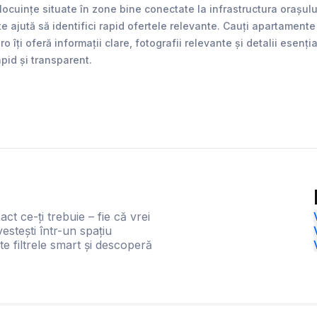
uințe situate în zone bine conectate la infrastructura orașului.
te ajută să identifici rapid ofertele relevante. Cauți apartame
îți oferă informații clare, fotografii relevante și detalii esenț
apid și transparent.
act ce-ți trebuie – fie că vrei
estești într-un spațiu
te filtrele smart și descoperă