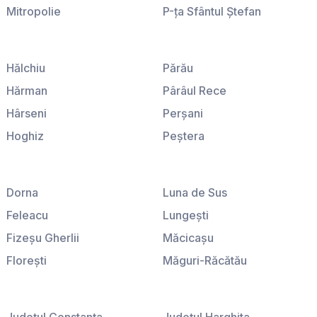
Mitropolie
P-ţa Sfântul Ştefan
P-ţa Amzei
P-ţa Sfinţii Voievozi
P-ţa Galaţi
P-ţa Victoriei
Hălchiu
Părău
Hărman
Pârâul Rece
Hârseni
Perşani
Hoghiz
Peştera
Homorod
Podu Oltului
Ileni
Poiana Braşov
Dorna
Luna de Sus
Lisa
Poiana Mărului
Feleacu
Lungeşti
Ludişor
Predeal
Fizeşu Gherlii
Măcicaşu
Lunca Calnicului
Predeluţ
Floreşti
Măguri-Răcătău
Măgura
Prejmer
Fodora
Mănăstireni
Măieruş
Purcăreni
Fundătura
Mărgău