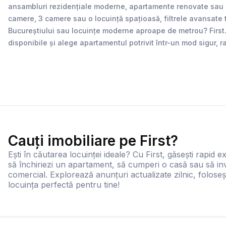
ansambluri rezidențiale moderne, apartamente renovate sau loc
camere, 3 camere sau o locuință spațioasă, filtrele avansate 
Bucureștiului sau locuințe moderne aproape de metrou? First.ro 
disponibile și alege apartamentul potrivit într-un mod sigur, r
Cauți imobiliare pe First?
Ești în căutarea locuinței ideale? Cu First, găsești rapid ex
să închiriezi un apartament, să cumperi o casă sau să inv
comercial. Explorează anunțuri actualizate zilnic, foloseș
locuința perfectă pentru tine!