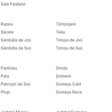
Sala Palatului
Ştirbei Vodă
Universitate
Rupea
Tărlungeni
Săcele
Teliu
Sâmbăta de Jos
Timişu de Jos
Sâmbăta de Sus
Timişu de Sus
Sânpetru
Tohanu Nou
Satu Nou
Ucea de Jos
Panticeu
Smida
Sebeş
Vama Buzăului
Pata
Şoimeni
Şercaia
Veneţia de Jos
Petreştii de Sus
Someşu Cald
Şercăiţa
Victoria
Plopi
Someşu Rece
Şimon
Viştişoara
Poiana Horea
Stolna
Şinca Nouă
Vlădeni
Popeşti
Sub Coastă