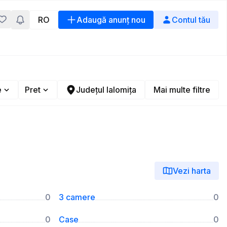
RO
Adaugă anunț nou
Contul tău
e
Pret
Județul Ialomița
Mai multe filtre
Vezi harta
0
3 camere
0
0
Case
0