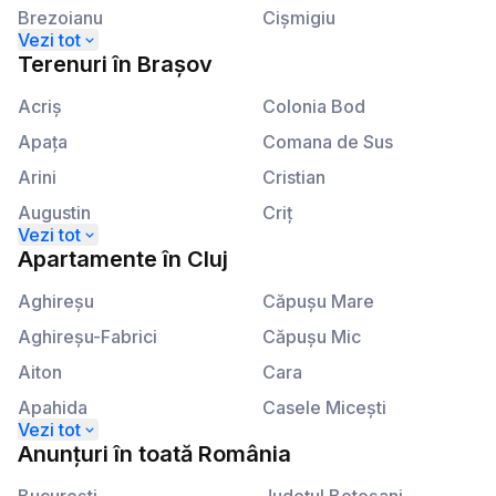
Brezoianu
Cişmigiu
Calea Plevnei
Kogălniceanu
Terenuri
în
Brașov
Calea Victoriei
Lahovari
Acriş
Colonia Bod
Apaţa
Comana de Sus
Arini
Cristian
Augustin
Criţ
Beclean
Crizbav
Apartamente
în
Cluj
Berivoi
Dălghiu
Aghireşu
Căpuşu Mare
Bod
Dejani
Aghireşu-Fabrici
Căpuşu Mic
Bran
Drăguş
Aiton
Cara
Braşov
Dridif
Apahida
Casele Miceşti
Budila
Drumul Carului
Aşchileu
Câţcău
Anunțuri
în
toată România
Cărpiniş
Dumbrăviţa
Aşchileu Mare
Cătina