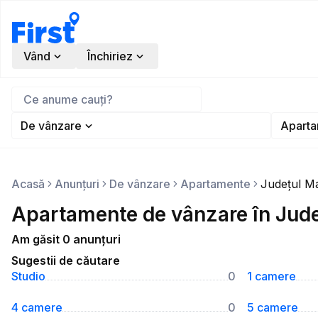
Vând
Închiriez
De vânzare
Aparta
Acasă
Anunțuri
De vânzare
Apartamente
Județul M
Apartamente de vânzare în Jud
Am găsit 0 anunțuri
Sugestii de căutare
Studio
0
1 camere
4 camere
0
5 camere