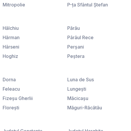
Mitropolie
P-ţa Sfântul Ştefan
P-ţa Amzei
P-ţa Sfinţii Voievozi
P-ţa Galaţi
P-ţa Victoriei
Hălchiu
Părău
Hărman
Pârâul Rece
Hârseni
Perşani
Hoghiz
Peştera
Homorod
Podu Oltului
Ileni
Poiana Braşov
Dorna
Luna de Sus
Lisa
Poiana Mărului
Feleacu
Lungeşti
Ludişor
Predeal
Fizeşu Gherlii
Măcicaşu
Lunca Calnicului
Predeluţ
Floreşti
Măguri-Răcătău
Măgura
Prejmer
Fodora
Mănăstireni
Măieruş
Purcăreni
Fundătura
Mărgău