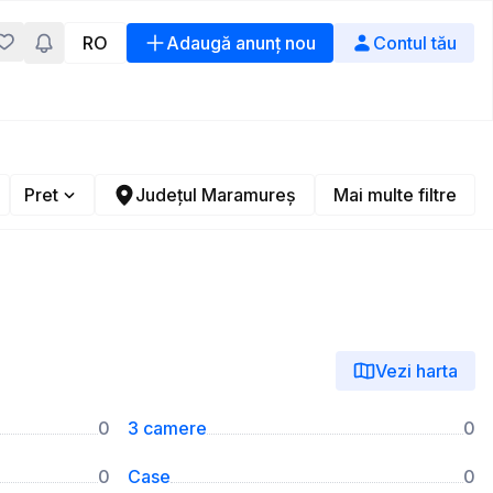
RO
Adaugă anunț nou
Contul tău
Pret
Județul Maramureș
Mai multe filtre
Vezi harta
0
3 camere
0
0
Case
0