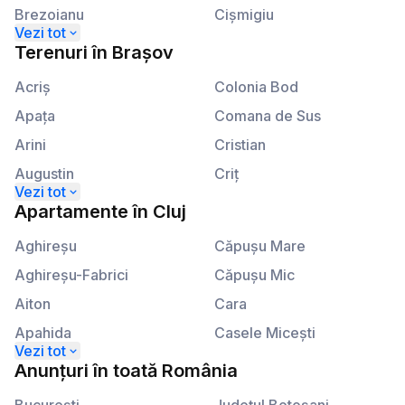
Brezoianu
Cişmigiu
Calea Plevnei
Kogălniceanu
Terenuri
în
Brașov
Calea Victoriei
Lahovari
Acriş
Colonia Bod
Apaţa
Comana de Sus
Arini
Cristian
Augustin
Criţ
Beclean
Crizbav
Apartamente
în
Cluj
Berivoi
Dălghiu
Aghireşu
Căpuşu Mare
Bod
Dejani
Aghireşu-Fabrici
Căpuşu Mic
Bran
Drăguş
Aiton
Cara
Braşov
Dridif
Apahida
Casele Miceşti
Budila
Drumul Carului
Aşchileu
Câţcău
Anunțuri
în
toată România
Cărpiniş
Dumbrăviţa
Aşchileu Mare
Cătina