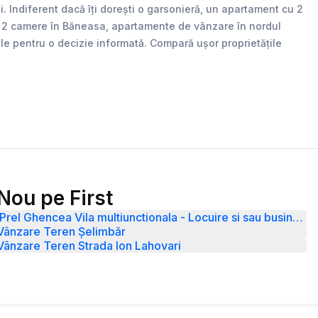
 Indiferent dacă îți dorești o garsonieră, un apartament cu 2
nte 2 camere în Băneasa, apartamente de vânzare în nordul
iale pentru o decizie informată. Compară ușor proprietățile
Nou pe First
Prel Ghencea Vila multiunctionala - Locuire si sau business
Vânzare Teren Șelimbăr
Vânzare Teren Strada Ion Lahovari