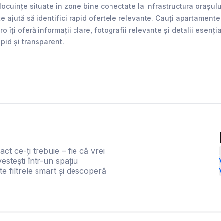
uințe situate în zone bine conectate la infrastructura orașului.
te ajută să identifici rapid ofertele relevante. Cauți apartame
îți oferă informații clare, fotografii relevante și detalii esenț
apid și transparent.
act ce-ți trebuie – fie că vrei
estești într-un spațiu
te filtrele smart și descoperă