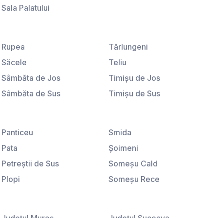
Sala Palatului
Ştirbei Vodă
Universitate
Rupea
Tărlungeni
Săcele
Teliu
Sâmbăta de Jos
Timişu de Jos
Sâmbăta de Sus
Timişu de Sus
Sânpetru
Tohanu Nou
Satu Nou
Ucea de Jos
Panticeu
Smida
Sebeş
Vama Buzăului
Pata
Şoimeni
Şercaia
Veneţia de Jos
Petreştii de Sus
Someşu Cald
Şercăiţa
Victoria
Plopi
Someşu Rece
Şimon
Viştişoara
Poiana Horea
Stolna
Şinca Nouă
Vlădeni
Popeşti
Sub Coastă