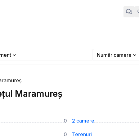
ment
Număr camere
aramureș
ețul Maramureș
0
2 camere
0
Terenuri