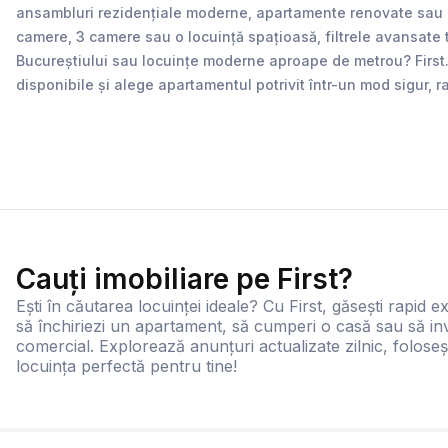
ansambluri rezidențiale moderne, apartamente renovate sau loc
camere, 3 camere sau o locuință spațioasă, filtrele avansate 
Bucureștiului sau locuințe moderne aproape de metrou? First.ro 
disponibile și alege apartamentul potrivit într-un mod sigur, r
Cauți imobiliare pe First?
Ești în căutarea locuinței ideale? Cu First, găsești rapid ex
să închiriezi un apartament, să cumperi o casă sau să inv
comercial. Explorează anunțuri actualizate zilnic, foloseș
locuința perfectă pentru tine!