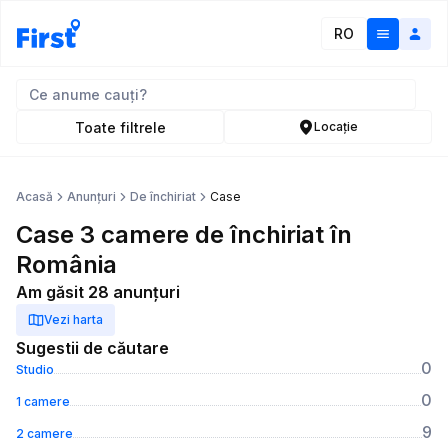
RO
Toate filtrele
Locație
Acasă
Anunțuri
De închiriat
Case
Case 3 camere de închiriat în
România
Am găsit 28 anunțuri
Vezi harta
Sugestii de căutare
0
Studio
0
1 camere
9
2 camere