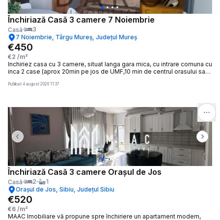
doriți să îl vizionați, dar și pentru alte oferte nu ezitați să ne contactați
telefonic sau prin e-mail. Vă stăm la dispoziție! Pentru intermediere se
percepe un comision de 50% din prețul chiriei!
Închiriază Casă 3 camere 7 Noiembrie
3
Casă
7 Noiembrie, Târgu Mureș, Județul Mureș
€450
€2
/m²
Inchiriez casa cu 3 camere, situat langa gara mica, cu intrare comuna cu
inca 2 case (aprox 20min pe jos de UMF,10 min de centrul orasului sau
complexul weekend). Casa este complet mobilat, utilat, recent
Publicat
4 august 2026 11:37
renovat, compus din 2 dormitoare, living cu bucatarie, baie, terasa.
Solicit 1 chirie avans, 1 chirie garantie (450euro+450euro)
Previous slide
Next 
Închiriază Casă 3 camere Orașul de Jos
2
1
Casă
Orașul de Jos, Sibiu, Județul Sibiu
€520
€6
/m²
MAAC Imobiliare vă propune spre închiriere un apartament modern,