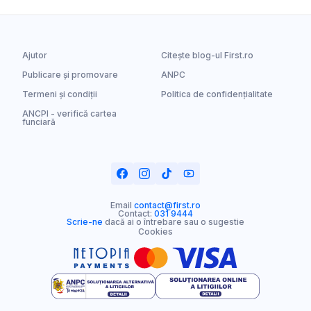
Ajutor
Citește blog-ul First.ro
Publicare și promovare
ANPC
Termeni și condiții
Politica de confidențialitate
ANCPI - verifică cartea
funciară
Email
contact@first.ro
Contact:
031 9444
Scrie-ne
dacă ai o întrebare sau o sugestie
Cookies