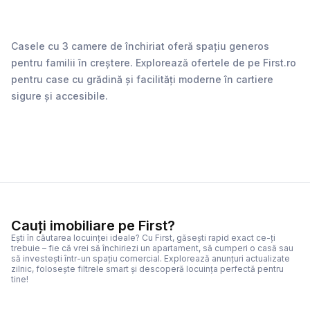
Casele cu 3 camere de închiriat oferă spațiu generos
pentru familii în creștere. Explorează ofertele de pe First.ro
pentru case cu grădină și facilități moderne în cartiere
sigure și accesibile.
Cauți imobiliare pe First?
Ești în căutarea locuinței ideale? Cu First, găsești rapid exact ce-ți
trebuie – fie că vrei să închiriezi un apartament, să cumperi o casă sau
să investești într-un spațiu comercial. Explorează anunțuri actualizate
zilnic, folosește filtrele smart și descoperă locuința perfectă pentru
tine!