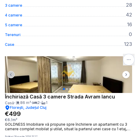
28
3 camere
42
4 camere
16
5 camere
0
Terenuri
123
Case
Previous slide
Next 
Închiriază Casă 3 camere Strada Avram Iancu
86
m²
2
1
Casă
Florești, Județul Cluj
€499
€6
/m²
GOLDNESS Imobiliare vă propune spre închiriere un apartament cu 3
camere complet mobilat și utilat, situat la parterul unei case cu 1 etaj,
situat in Floresti. Dispune de loc de parcare! Se află în apropierea
Publicat
18 martie 2026 15:27