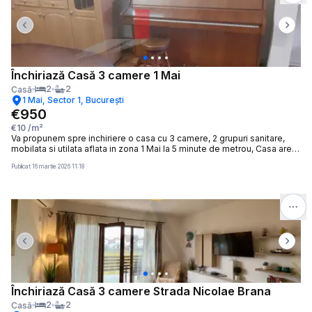
mașini 💶 Preț chirie: 900 euro/lună 📞 Pentru detalii și programarea
unei vizionări, sunați la: 0749 535 729
Previous slide
Next 
Închiriază Casă 3 camere 1 Mai
2
2
Casă
1 Mai, Sector 1, București
€950
€10
/m²
Va propunem spre inchiriere o casa cu 3 camere, 2 grupuri sanitare,
mobilata si utilata aflata in zona 1 Mai la 5 minute de metrou, Casa are o
curte proprie de 100mp, 2 locuri de parcare, unul in curte si unul in fata
Publicat
16 martie 2026 11:18
portii. Se accepta de companie (pisicute), Pentru detalii sau vizionare
va stam la dispozitie
Previous slide
Next 
Închiriază Casă 3 camere Strada Nicolae Brana
2
2
Casă