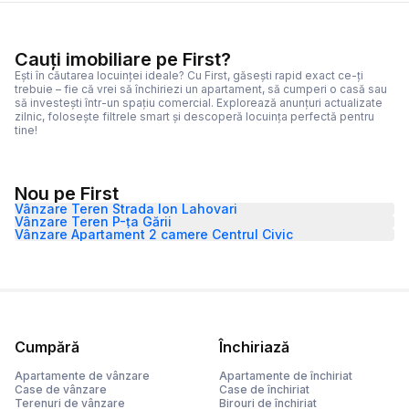
Cauți imobiliare pe First?
Ești în căutarea locuinței ideale? Cu First, găsești rapid exact ce-ți
trebuie – fie că vrei să închiriezi un apartament, să cumperi o casă sau
să investești într-un spațiu comercial. Explorează anunțuri actualizate
zilnic, folosește filtrele smart și descoperă locuința perfectă pentru
tine!
Nou pe First
Vânzare Teren Strada Ion Lahovari
Vânzare Teren P-ța Gării
Vânzare Apartament 2 camere Centrul Civic
Cumpără
Închiriază
Apartamente de vânzare
Apartamente de închiriat
Case de vânzare
Case de închiriat
Terenuri de vânzare
Birouri de închiriat