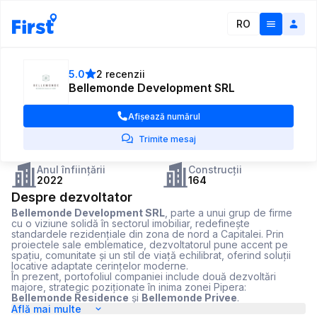
RO
5.0
2 recenzii
Bellemonde Development SRL
Afișează numărul
Trimite mesaj
Anul înființării
Construcții
2022
164
Despre dezvoltator
Bellemonde Development SRL
, parte a unui grup de firme
cu o viziune solidă în sectorul imobiliar, redefinește
standardele rezidențiale din zona de nord a Capitalei. Prin
proiectele sale emblematice, dezvoltatorul pune accent pe
spațiu, comunitate și un stil de viață echilibrat, oferind soluții
locative adaptate cerințelor moderne.
În prezent, portofoliul companiei include două dezvoltări
majore, strategic poziționate în inima zonei Pipera:
Bellemonde Residence
și
Bellemonde Privee
.
Află mai multe