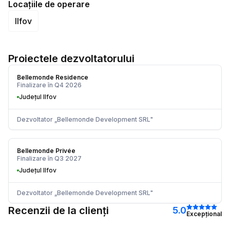
Locațiile de operare
Ilfov
Proiectele dezvoltatorului
Bellemonde Residence
Finalizare în
Q4 2026
Județul Ilfov
Dezvoltator
„
Bellemonde Development SRL
"
Bellemonde Privée
Finalizare în
Q3 2027
Județul Ilfov
Dezvoltator
„
Bellemonde Development SRL
"
Recenzii de la clienți
5.0
Excepțional