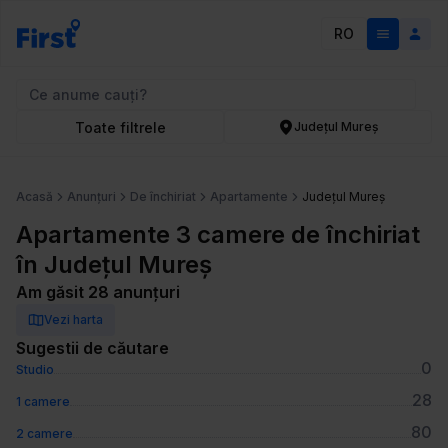
RO
Toate filtrele
Județul Mureș
Acasă
Anunțuri
De închiriat
Apartamente
Județul Mureș
Apartamente 3 camere de închiriat
în Județul Mureș
Am găsit 28 anunțuri
Vezi harta
Sugestii de căutare
0
Studio
28
1 camere
80
2 camere