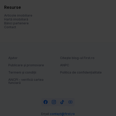
Resurse
Articole imobiliare
Hartă imobiliară
Bănci partenere
Contact
Ajutor
Citește blog-ul First.ro
Publicare și promovare
ANPC
Termeni și condiții
Politica de confidențialitate
ANCPI - verifică cartea
funciară
Email
contact@first.ro