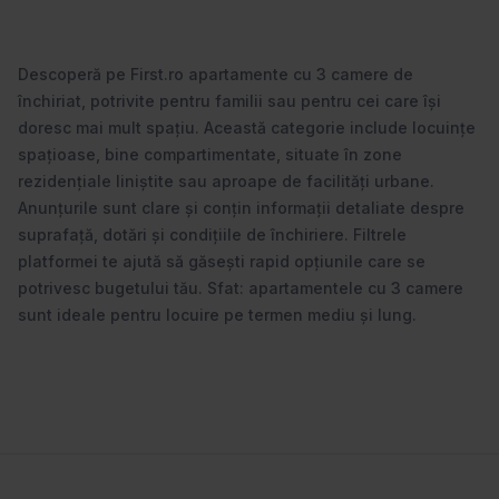
Descoperă pe First.ro apartamente cu 3 camere de
închiriat, potrivite pentru familii sau pentru cei care își
doresc mai mult spațiu. Această categorie include locuințe
spațioase, bine compartimentate, situate în zone
rezidențiale liniștite sau aproape de facilități urbane.
Anunțurile sunt clare și conțin informații detaliate despre
suprafață, dotări și condițiile de închiriere. Filtrele
platformei te ajută să găsești rapid opțiunile care se
potrivesc bugetului tău. Sfat: apartamentele cu 3 camere
sunt ideale pentru locuire pe termen mediu și lung.