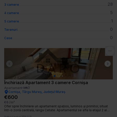
28
3 camere
5
4 camere
1
5 camere
0
Terenuri
0
Case
Previous slide
Next 
Închiriază Apartament 3 camere Cornișa
3
Apartament
Cornișa, Târgu Mureș, Județul Mureș
€600
€6
/m²
Ofer spre închiriere un apartament spațios, luminos și primitor, situat
într-o zonă centrală, langa Cetate. Apartamentul se afla la etajul 2 al
unei case de locuit, este compus din 3 camere, bucătărie, living
Publicat
4 august 2026 11:33