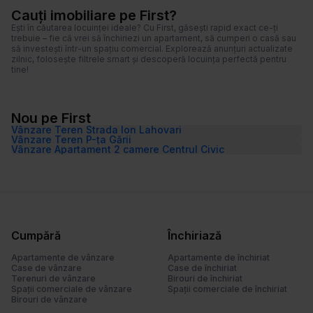
Cauți imobiliare pe First?
Ești în căutarea locuinței ideale? Cu First, găsești rapid exact ce-ți
trebuie – fie că vrei să închiriezi un apartament, să cumperi o casă sau
să investești într-un spațiu comercial. Explorează anunțuri actualizate
zilnic, folosește filtrele smart și descoperă locuința perfectă pentru
tine!
Nou pe First
Vânzare Teren Strada Ion Lahovari
Vânzare Teren P-ța Gării
Vânzare Apartament 2 camere Centrul Civic
Cumpără
Închiriază
Apartamente de vânzare
Apartamente de închiriat
Case de vânzare
Case de închiriat
Terenuri de vânzare
Birouri de închiriat
Spații comerciale de vânzare
Spații comerciale de închiriat
Birouri de vânzare