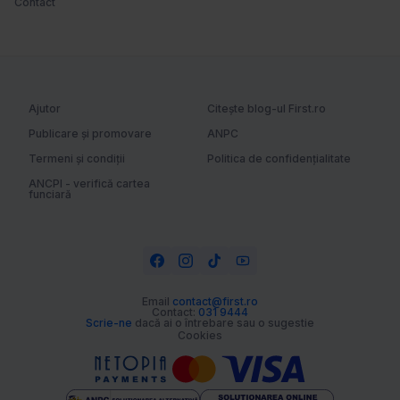
Contact
Ajutor
Citește blog-ul First.ro
Publicare și promovare
ANPC
Termeni și condiții
Politica de confidențialitate
ANCPI - verifică cartea
funciară
Email
contact@first.ro
Contact:
031 9444
Scrie-ne
dacă ai o întrebare sau o sugestie
Cookies