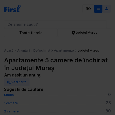
RO
Toate filtrele
Județul Mureș
Acasă
Anunțuri
De închiriat
Apartamente
Județul Mureș
Apartamente 5 camere de închiriat
în Județul Mureș
Am găsit un anunț
Vezi harta
Sugestii de căutare
0
Studio
28
1 camere
80
2 camere