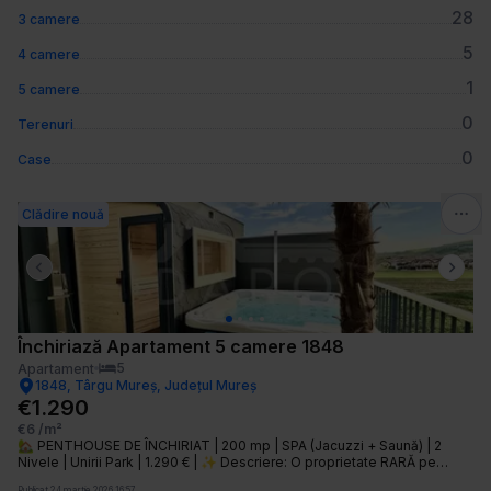
28
3 camere
5
4 camere
1
5 camere
0
Terenuri
0
Case
Clădire nouă
Previous slide
Next 
Închiriază Apartament 5 camere 1848
5
Apartament
1848, Târgu Mureș, Județul Mureș
€1.290
€6
/m²
🏡 PENTHOUSE DE ÎNCHIRIAT | 200 mp | SPA (Jacuzzi + Saună) | 2
Nivele | Unirii Park | 1.290 € | ✨ Descriere: O proprietate RARĂ pe
piață! Îți prezentăm un penthouse exclusivist, cu 200 mp utili,
Publicat
24 martie 2026 16:57