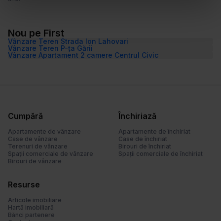
ă
m
â
Nou pe First
n
Vânzare Teren Strada Ion Lahovari
t
Vânzare Teren P-ța Gării
Vânzare Apartament 2 camere Centrul Civic
u
l
u
i
Cumpără
Închiriază
Apartamente de vânzare
Apartamente de închiriat
Case de vânzare
Case de închiriat
Terenuri de vânzare
Birouri de închiriat
Spații comerciale de vânzare
Spații comerciale de închiriat
Birouri de vânzare
Resurse
Articole imobiliare
Hartă imobiliară
Bănci partenere