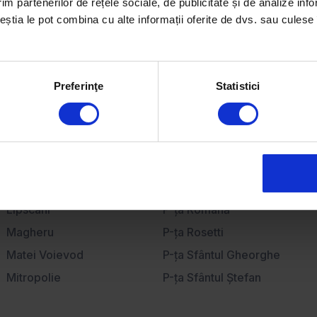
im partenerilor de rețele sociale, de publicitate și de analize info
Apartamente de închiriat
ceștia le pot combina cu alte informații oferite de dvs. sau culese î
Case de închiriat
Birouri de închiriat
Spații comerciale de închiriat
Preferinţe
Statistici
Lipscani
P-ţa Romană
Magheru
P-ţa Rosetti
Matei Voievod
P-ţa Sfântul Gheorghe
Mitropolie
P-ţa Sfântul Ştefan
P-ţa Amzei
P-ţa Sfinţii Voievozi