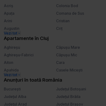
Calea Victoriei
Lahovari
ă
Acriş
Colonia Bod
m
Apaţa
Comana de Sus
â
n
Arini
Cristian
t
Augustin
Criţ
u
Beclean
Crizbav
l
Apartamente
în
Cluj
u
Berivoi
Dălghiu
Aghireşu
Căpuşu Mare
i
Bod
Dejani
Aghireşu-Fabrici
Căpuşu Mic
Bran
Drăguş
Aiton
Cara
Braşov
Dridif
Apahida
Casele Miceşti
Budila
Drumul Carului
Aşchileu
Câţcău
Anunțuri
în
toată România
Cărpiniş
Dumbrăviţa
Aşchileu Mare
Cătina
Cheia
Bucureşti
Făgăraş
Judeţul Botoşani
Aşchileu Mic
Ceanu Mare
Cincşor
Judeţul Alba
Feldioara
Judeţul Brăila
Băbuţiu
Cetan
Cincu
Judeţul Arad
Fundata
Judeţul Braşov