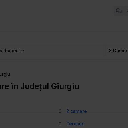
artament
3 Camer
urgiu
e în Județul Giurgiu
0
2 camere
0
Terenuri