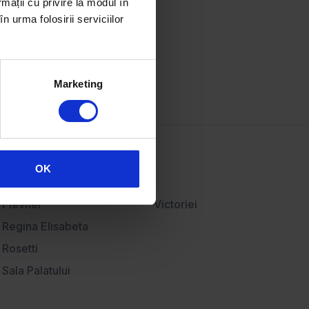
rmații cu privire la modul în
Articole imobiliare
n urma folosirii serviciilor
Hartă imobiliară
Bănci partenere
Contact
Marketing
OK
Plevnei
Victoriei
Regina Elisabeta
Rosetti
Sala Palatului
Ştirbei Vodă