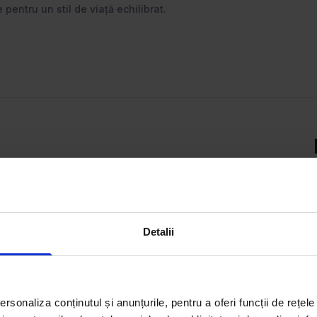
pentru un stil de viață echilibrat.
act ce-ți trebuie – fie că vrei
estești într-un spațiu
te filtrele smart și descoperă
Detalii
rsonaliza conținutul și anunțurile, pentru a oferi funcții de rețele
Închiriază