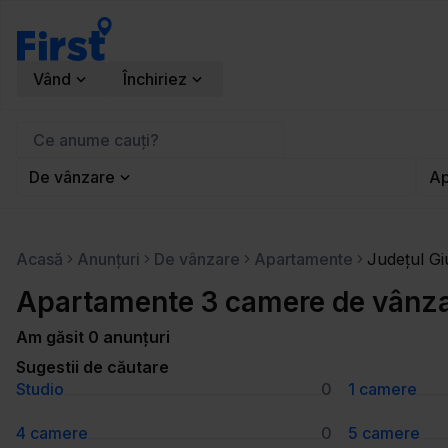
Vând
Închiriez
De vânzare
Ap
Acasă
Anunțuri
De vânzare
Apartamente
Județul Gi
Apartamente 3 camere de vânzar
Am găsit 0 anunțuri
Sugestii de căutare
Studio
0
1 camere
4 camere
0
5 camere