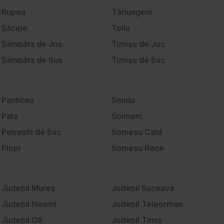
Universitate
Rupea
Tărlungeni
Săcele
Teliu
Sâmbăta de Jos
Timişu de Jos
Sâmbăta de Sus
Timişu de Sus
Sânpetru
Tohanu Nou
Satu Nou
Ucea de Jos
Panticeu
Smida
Sebeş
Vama Buzăului
Pata
Şoimeni
Şercaia
Veneţia de Jos
Petreştii de Sus
Someşu Cald
Şercăiţa
Victoria
Plopi
Someşu Rece
Şimon
Viştişoara
Poiana Horea
Stolna
Şinca Nouă
Vlădeni
Popeşti
Sub Coastă
Şirnea
Judeţul Mureş
Voila
Judeţul Suceava
Rădaia
Suceagu
Sohodol
Judeţul Neamţ
Voivodeni
Judeţul Teleorman
Râşca
Ţaga
Şona
Judeţul Olt
Vulcan
Judeţul Timiş