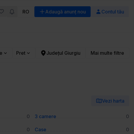
RO
Adaugă anunț nou
Contul tău
e
Pret
Județul Giurgiu
Mai multe filtre
Vezi harta
0
3 camere
0
0
Case
0