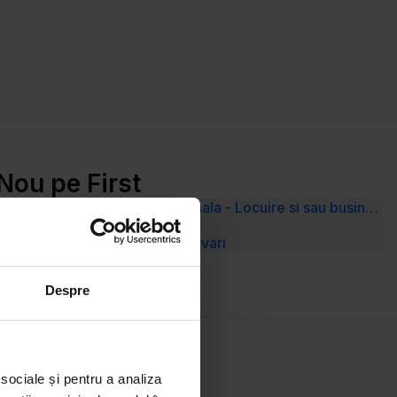
Nou pe First
Prel Ghencea Vila multiunctionala - Locuire si sau business
Vânzare Teren Șelimbăr
Vânzare Teren Strada Ion Lahovari
Despre
 sociale și pentru a analiza
Resurse