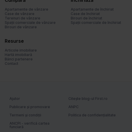
Cumpără
Închiriază
u
l
Apartamente de vânzare
Apartamente de închiriat
Case de vânzare
Case de închiriat
u
Terenuri de vânzare
Birouri de închiriat
i
Spații comerciale de vânzare
Spații comerciale de închiriat
Birouri de vânzare
Resurse
Articole imobiliare
Hartă imobiliară
Bănci partenere
Contact
Ajutor
Citește blog-ul First.ro
Publicare și promovare
ANPC
Termeni și condiții
Politica de confidențialitate
ANCPI - verifică cartea
funciară