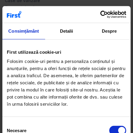
Case de vânzare
Terenuri de vânzare
Apartamente de închiriat
Birouri de vânzare
Consimțământ
Detalii
Despre
Descoperă pe First.ro o selecție variată de studio-uri de
First utilizează cookie-uri
vânzare, ideale pentru locuire individuală sau investiții
imobiliare. Această categorie include locuințe compacte,
Folosim cookie-uri pentru a personaliza conținutul și
ușor de întreținut, situate în zone centrale sau bine
anunțurile, pentru a oferi funcții de rețele sociale și pentru
conectate la transportul public. Anunțurile sunt actualizate
a analiza traficul. De asemenea, le oferim partenerilor de
constant și provin atât de la proprietari, cât și de la agenții
rețele sociale, de publicitate și de analize informații cu
imobiliare. Poți găsi studio-uri în clădiri noi, dar și în
privire la modul în care folosiți site-ul nostru. Aceștia le
imobile existente, potrivite pentru închiriere sau utilizare
pot combina cu alte informații oferite de dvs. sau culese
personală. Sfat util: studio-urile sunt printre cele mai
în urma folosirii serviciilor lor.
căutate proprietăți datorită prețului accesibil și cererii
constante pe piața imobiliară.
S
Necesare
e