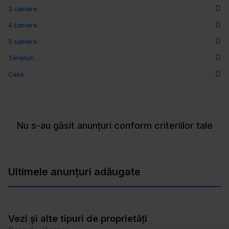
0
3 camere
0
4 camere
0
5 camere
0
Terenuri
0
Case
Nu s-au găsit anunțuri conform criteriilor tale
Ultimele anunțuri adăugate
Vezi și alte tipuri de proprietăți