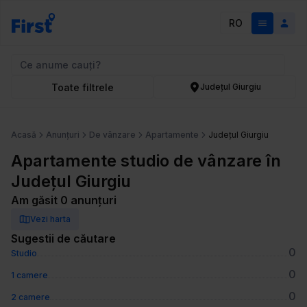
RO
Toate filtrele
Județul Giurgiu
Acasă
Anunțuri
De vânzare
Apartamente
Județul Giurgiu
Apartamente studio de vânzare în
Județul Giurgiu
Am găsit 0 anunțuri
Vezi harta
Sugestii de căutare
0
Studio
0
1 camere
0
2 camere