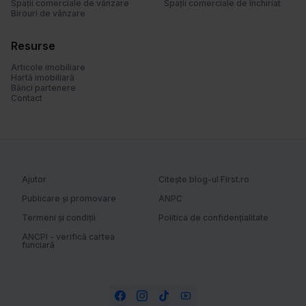
Spații comerciale de vânzare
Spații comerciale de închiriat
u
Birouri de vânzare
i
Resurse
Articole imobiliare
Hartă imobiliară
Bănci partenere
Contact
Ajutor
Citește blog-ul First.ro
Publicare și promovare
ANPC
Termeni și condiții
Politica de confidențialitate
ANCPI - verifică cartea
funciară