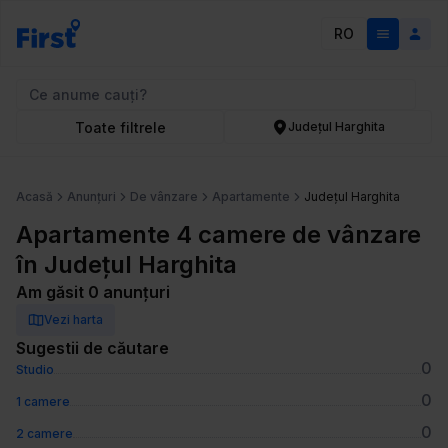
RO
Toate filtrele
Județul Harghita
Acasă
Anunțuri
De vânzare
Apartamente
Județul Harghita
Apartamente 4 camere de vânzare
în Județul Harghita
Am găsit 0 anunțuri
Vezi harta
Sugestii de căutare
0
Studio
0
1 camere
0
2 camere