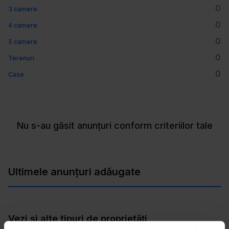
0
3 camere
0
4 camere
0
5 camere
0
Terenuri
0
Case
Nu s-au găsit anunțuri conform criteriilor tale
Ultimele anunțuri adăugate
Vezi și alte tipuri de proprietăți