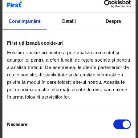
Case de vânzare
Terenuri de vânzare
Apartamente de închiriat
Consimțământ
Detalii
Despre
Birouri de vânzare
First utilizează cookie-uri
Categoria de apartamente 4 camere de vânzare reunește
Folosim cookie-uri pentru a personaliza conținutul și
proprietăți generoase, dedicate familiilor numeroase sau
anunțurile, pentru a oferi funcții de rețele sociale și pentru
celor care caută un stil de viață premium. Vei găsi
a analiza traficul. De asemenea, le oferim partenerilor de
apartamente mari, situate în zone bune ale orașului sau în
rețele sociale, de publicitate și de analize informații cu
proiecte rezidențiale moderne. Anunțurile includ informații
privire la modul în care folosiți site-ul nostru. Aceștia le
detaliate despre suprafață, compartimentare și facilități.
pot combina cu alte informații oferite de dvs. sau culese
Beneficiu: aceste locuințe oferă intimitate, spațiu și
în urma folosirii serviciilor lor.
potențial ridicat de personalizare.
S
Necesare
e
l