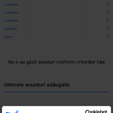
0
3 camere
0
4 camere
0
5 camere
0
Terenuri
0
Case
Nu s-au găsit anunțuri conform criteriilor tale
Ultimele anunțuri adăugate
Vezi și alte tipuri de proprietăți