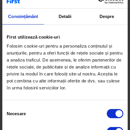
Case de vânzare
Terenuri de vânzare
Apartamente de închiriat
Consimțământ
Detalii
Despre
Birouri de vânzare
First utilizează cookie-uri
Pe First.ro poți explora apartamente cu 5 camere de
Folosim cookie-uri pentru a personaliza conținutul și
vânzare, dedicate segmentului premium. Aceste proprietăți
anunțurile, pentru a oferi funcții de rețele sociale și pentru
exclusiviste oferă suprafețe generoase, compartimentări
a analiza traficul. De asemenea, le oferim partenerilor de
ample și poziționări excelente. Sunt ideale pentru familii
rețele sociale, de publicitate și de analize informații cu
extinse, rezidență de lux sau investiții de tip high-end.
privire la modul în care folosiți site-ul nostru. Aceștia le
Recomandare: verifică zonele cu acces rapid la facilități
pot combina cu alte informații oferite de dvs. sau culese
urbane și infrastructură completă.
în urma folosirii serviciilor lor.
S
Necesare
e
l
e