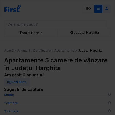
RO
Toate filtrele
Județul Harghita
Acasă
Anunțuri
De vânzare
Apartamente
Județul Harghita
Apartamente 5 camere de vânzare
în Județul Harghita
Am găsit 0 anunțuri
Vezi harta
Sugestii de căutare
0
Studio
0
1 camere
0
2 camere