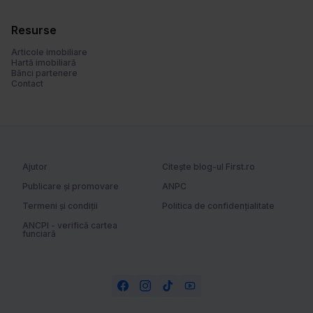
u
i
Resurse
Articole imobiliare
Hartă imobiliară
Bănci partenere
Contact
Ajutor
Citește blog-ul First.ro
Publicare și promovare
ANPC
Termeni și condiții
Politica de confidențialitate
ANCPI - verifică cartea
funciară