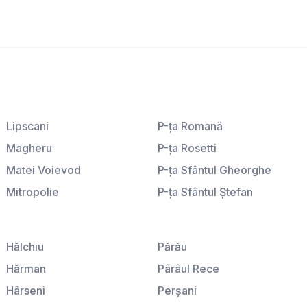
Lipscani
P-ţa Romană
Magheru
P-ţa Rosetti
Matei Voievod
P-ţa Sfântul Gheorghe
Mitropolie
P-ţa Sfântul Ştefan
P-ţa Amzei
P-ţa Sfinţii Voievozi
P-ţa Galaţi
P-ţa Victoriei
Hălchiu
Părău
Hărman
Pârâul Rece
Hârseni
Perşani