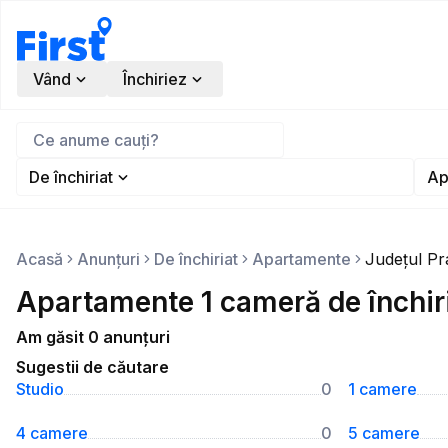
Vând
Închiriez
De închiriat
Ap
Acasă
Anunțuri
De închiriat
Apartamente
Județul P
Apartamente 1 cameră de închiri
Am găsit 0 anunțuri
Sugestii de căutare
Studio
0
1 camere
4 camere
0
5 camere