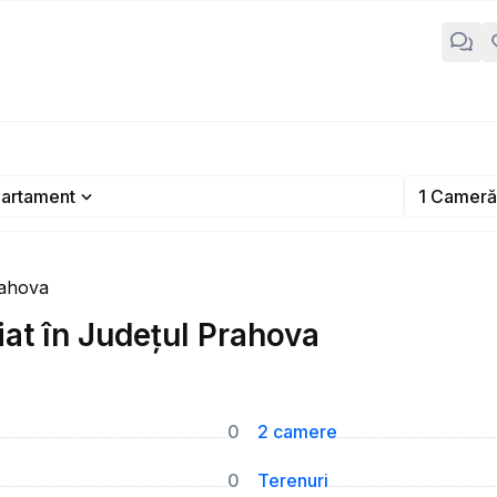
artament
1 Cameră
rahova
at în Județul Prahova
0
2 camere
0
Terenuri