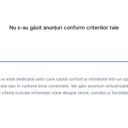
Nu s-au găsit anunțuri conform criteriilor tale
ro este dedicată celor care caută confort și intimitate într-un 
rale sau în cartiere bine conectate. Vei găsi anunțuri actualiza
 ofertă include informații clare despre chirie, condiții și facili