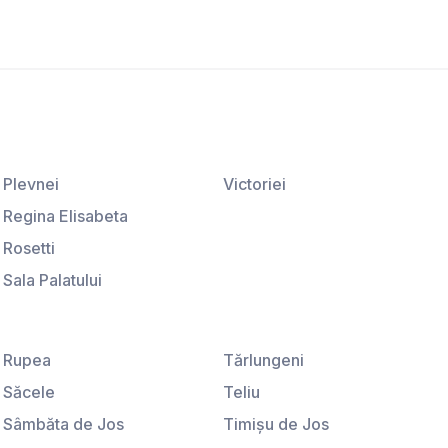
Plevnei
Victoriei
Regina Elisabeta
Rosetti
Sala Palatului
Ştirbei Vodă
Universitate
Rupea
Tărlungeni
Săcele
Teliu
Sâmbăta de Jos
Timişu de Jos