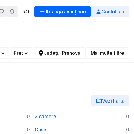
RO
Adaugă anunț nou
Contul tău
Pret
Județul Prahova
Mai multe filtre
Vezi harta
0
3 camere
0
0
Case
0