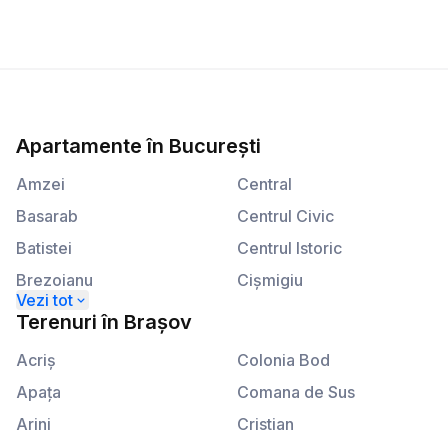
Apartamente
în
București
Amzei
Central
Basarab
Centrul Civic
Batistei
Centrul Istoric
Brezoianu
Cişmigiu
Calea Plevnei
Kogălniceanu
Terenuri
în
Brașov
Calea Victoriei
Lahovari
Acriş
Colonia Bod
Apaţa
Comana de Sus
Arini
Cristian