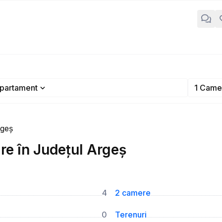
partament
1 Came
rgeș
e în Județul Argeș
4
2 camere
0
Terenuri