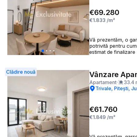
€69.280
€1.833
/m²
Vă prezentăm, o garso
potrivită pentru cump
estimat de finalizare și predare: 5 noiembrie 2026.
space; - baie separa
parter; - predare la cheie, comp
interioară: 30,2 mp; -
Clădire nouă
Vânzare Apar
PARCARE: Prețul apa
Apartament
33.4
de parcare este disponibil separat, la prețu
Trivale, Pitești, 
orientative realizate
obiectele decorative 
INFORMAȚII IMPORTANT
Configurația finală, 
€61.760
contract
€1.849
/m²
Vă prezentăm, garsoni