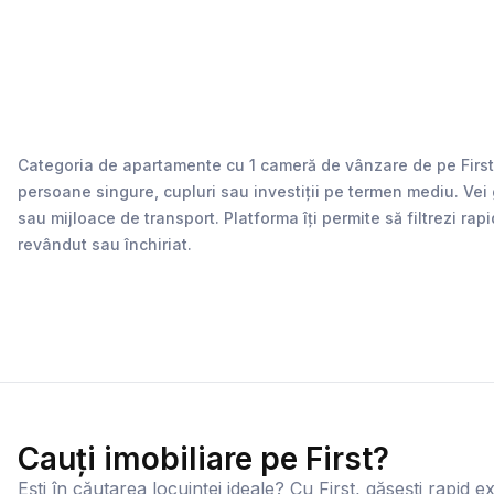
Categoria de apartamente cu 1 cameră de vânzare de pe First.r
persoane singure, cupluri sau investiții pe termen mediu. Vei 
sau mijloace de transport. Platforma îți permite să filtrezi rap
revândut sau închiriat.
Cauți imobiliare pe First?
Ești în căutarea locuinței ideale? Cu First, găsești rapid ex