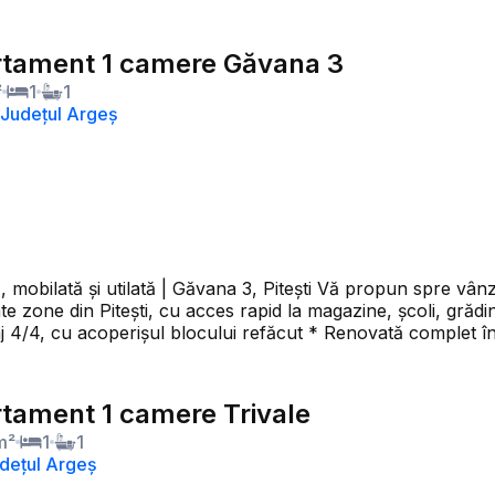
tament 1 camere Găvana 3
²
1
1
, Județul Argeș
ana 3, Pitești Vă propun spre vânzare o garsonieră situată în cartierul Găvana 3, una
e zone din Pitești, cu acces rapid la magazine, școli, grădiniț
 Gata de mutare, fără investiții suplimentare * Ideală atât pen
ăr, o persoană care își dorește prima locuință sau
 unei proprietăți într-o zonă foarte căutată. 📞 Pentru mai multe informații sau pentru
tament 1 camere Trivale
onări, vă stau cu drag la dispoziție!
m²
1
1
Județul Argeș