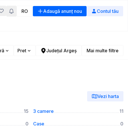
RO
Adaugă anunț nou
Contul tău
ră
Pret
Județul Argeș
Mai multe filtre
Vezi harta
15
3 camere
11
0
Case
0