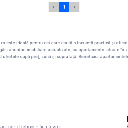
1
o este ideală pentru cei care caută o locuință practică și efic
găsi anunțuri imobiliare actualizate, cu apartamente situate în 
id ofertele după preț, zonă și suprafață. Beneficiu: apartamentele
act ce-ți trebuie – fie că vrei