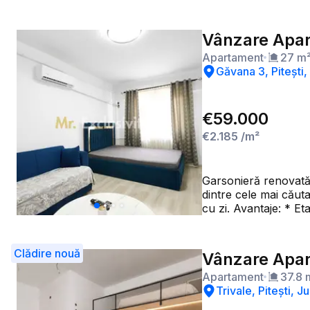
Vânzare Apar
Apartament
27
m
Găvana 3, Pitești
€59.000
€2.185
/m²
Garsonieră renovată, mobilată și utilată | Găv
dintre cele mai căutat
cu zi. Avantaje: * Etaj 4/4, cu acoperișul blocului refăcut * Renovată complet în urmă cu aproximativ 2 ani * Se vinde complet
mobilată și utilată *
potențial foarte bun de închiriere Este alegerea potrivită pentru un cuplu tân
pentru un investitor în căutarea
Clădire nouă
Vânzare Apar
programarea unei vizi
Apartament
37.8
Trivale, Pitești, 