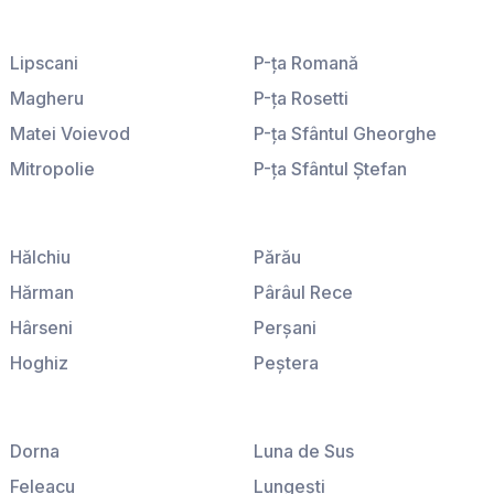
Lipscani
P-ţa Romană
Magheru
P-ţa Rosetti
Matei Voievod
P-ţa Sfântul Gheorghe
Mitropolie
P-ţa Sfântul Ştefan
P-ţa Amzei
P-ţa Sfinţii Voievozi
P-ţa Galaţi
P-ţa Victoriei
Hălchiu
Părău
Hărman
Pârâul Rece
Hârseni
Perşani
Hoghiz
Peştera
Homorod
Podu Oltului
Ileni
Poiana Braşov
Dorna
Luna de Sus
Lisa
Poiana Mărului
Feleacu
Lungeşti