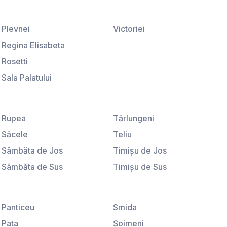
Plevnei
Victoriei
Regina Elisabeta
Rosetti
Sala Palatului
Ştirbei Vodă
Universitate
Rupea
Tărlungeni
Săcele
Teliu
Sâmbăta de Jos
Timişu de Jos
Sâmbăta de Sus
Timişu de Sus
Sânpetru
Tohanu Nou
Satu Nou
Ucea de Jos
Panticeu
Smida
Sebeş
Vama Buzăului
Pata
Şoimeni