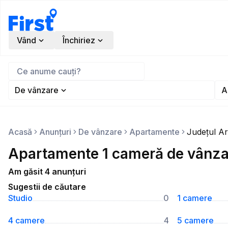
Vând
Închiriez
De vânzare
A
Acasă
Anunțuri
De vânzare
Apartamente
Județul A
Apartamente 1 cameră de vânzar
Am găsit 4 anunțuri
Sugestii de căutare
Studio
0
1 camere
4 camere
4
5 camere