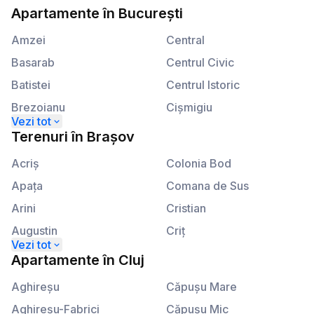
Apartamente
în
București
Amzei
Central
Basarab
Centrul Civic
Batistei
Centrul Istoric
Brezoianu
Cişmigiu
Calea Plevnei
Kogălniceanu
Terenuri
în
Brașov
Calea Victoriei
Lahovari
Acriş
Colonia Bod
Apaţa
Comana de Sus
Arini
Cristian
Augustin
Criţ
Beclean
Crizbav
Apartamente
în
Cluj
Berivoi
Dălghiu
Aghireşu
Căpuşu Mare
Bod
Dejani
Aghireşu-Fabrici
Căpuşu Mic