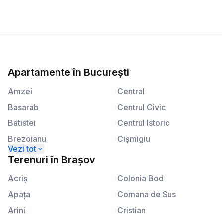
Apartamente
în
București
Amzei
Central
Basarab
Centrul Civic
Batistei
Centrul Istoric
Brezoianu
Cişmigiu
Calea Plevnei
Kogălniceanu
Terenuri
în
Brașov
Calea Victoriei
Lahovari
Acriş
Colonia Bod
Apaţa
Comana de Sus
Arini
Cristian