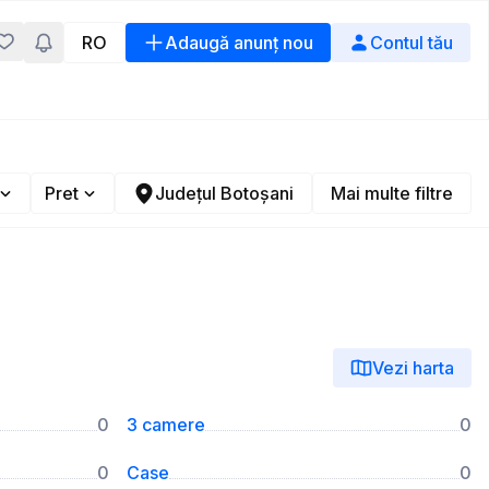
RO
Adaugă anunț nou
Contul tău
Pret
Județul Botoșani
Mai multe filtre
Vezi harta
0
3 camere
0
0
Case
0