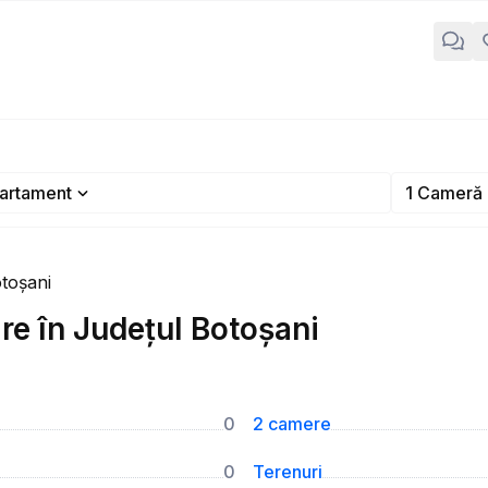
artament
1 Cameră
toșani
e în Județul Botoșani
0
2 camere
0
Terenuri