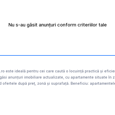
Nu s-au găsit anunțuri conform criteriilor tale
o este ideală pentru cei care caută o locuință practică și efic
găsi anunțuri imobiliare actualizate, cu apartamente situate în 
id ofertele după preț, zonă și suprafață. Beneficiu: apartamentele