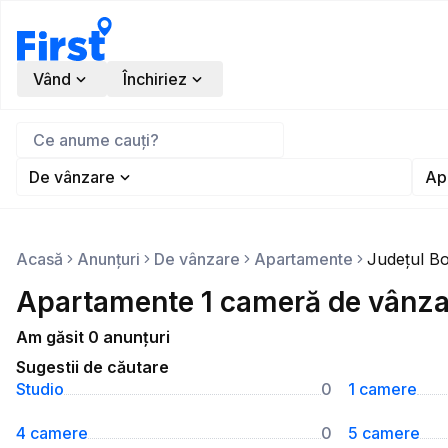
Vând
Închiriez
De vânzare
Ap
Acasă
Anunțuri
De vânzare
Apartamente
Județul Bo
Apartamente 1 cameră de vânzar
Am găsit 0 anunțuri
Sugestii de căutare
Studio
0
1 camere
4 camere
0
5 camere