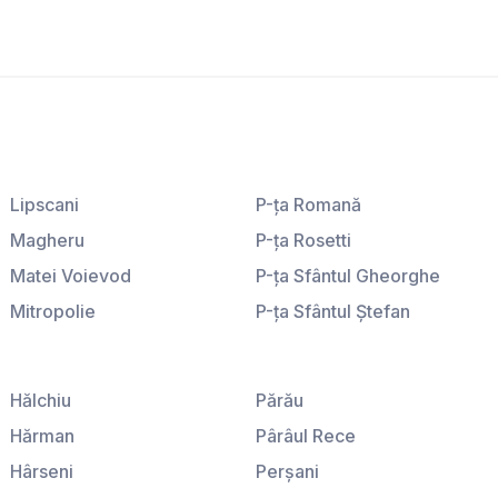
Lipscani
P-ţa Romană
Magheru
P-ţa Rosetti
Matei Voievod
P-ţa Sfântul Gheorghe
Mitropolie
P-ţa Sfântul Ştefan
P-ţa Amzei
P-ţa Sfinţii Voievozi
P-ţa Galaţi
P-ţa Victoriei
Hălchiu
Părău
Hărman
Pârâul Rece
Hârseni
Perşani