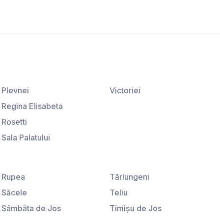
Plevnei
Victoriei
Regina Elisabeta
Rosetti
Sala Palatului
Ştirbei Vodă
Universitate
Rupea
Tărlungeni
Săcele
Teliu
Sâmbăta de Jos
Timişu de Jos