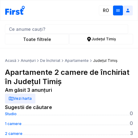
RO
Toate filtrele
Județul Timiș
Acasă
Anunțuri
De închiriat
Apartamente
Județul Timiș
Apartamente 2 camere de închiriat
în Județul Timiș
Am găsit 3 anunțuri
Vezi harta
Sugestii de căutare
0
Studio
0
1 camere
3
2 camere