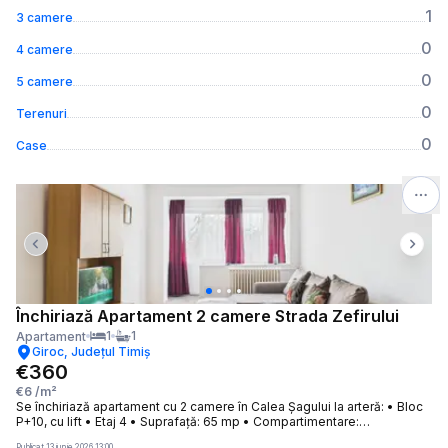
1
3 camere
0
4 camere
0
5 camere
0
Terenuri
0
Case
Previous slide
Next 
Închiriază Apartament 2 camere Strada Zefirului
1
1
Apartament
Giroc, Județul Timiș
€360
€6
/m²
Se închiriază apartament cu 2 camere în Calea Șagului la arteră: • Bloc
P+10, cu lift • Etaj 4 • Suprafață: 65 mp • Compartimentare:
semidecomandat • Complet mobilat, parțial utilat • Încălzire prin
Publicat
13 iunie 2026 13:00