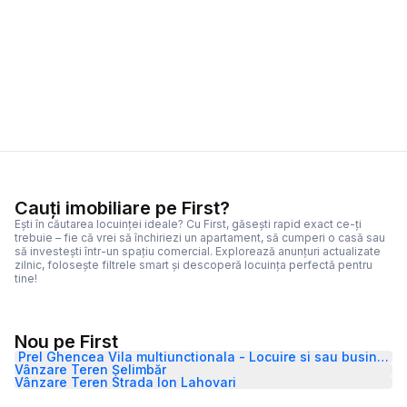
Cauți imobiliare pe First?
Ești în căutarea locuinței ideale? Cu First, găsești rapid exact ce-ți
trebuie – fie că vrei să închiriezi un apartament, să cumperi o casă sau
să investești într-un spațiu comercial. Explorează anunțuri actualizate
zilnic, folosește filtrele smart și descoperă locuința perfectă pentru
tine!
Nou pe First
Prel Ghencea Vila multiunctionala - Locuire si sau business
Vânzare Teren Șelimbăr
Vânzare Teren Strada Ion Lahovari